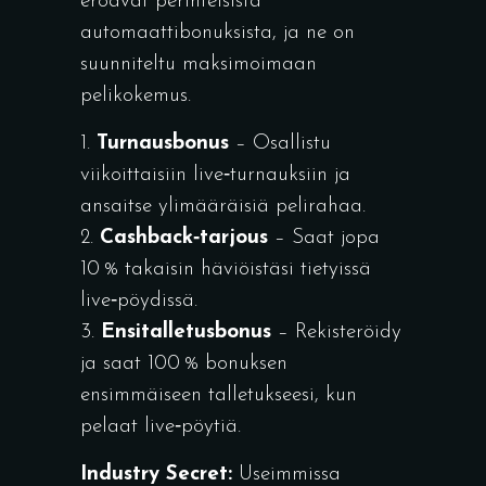
eroavat perinteisistä
automaattibonuksista, ja ne on
suunniteltu maksimoimaan
pelikokemus.
Turnausbonus
– Osallistu
viikoittaisiin live‑turnauksiin ja
ansaitse ylimääräisiä pelirahaa.
Cashback‑tarjous
– Saat jopa
10 % takaisin häviöistäsi tietyissä
live‑pöydissä.
Ensitalletusbonus
– Rekisteröidy
ja saat 100 % bonuksen
ensimmäiseen talletukseesi, kun
pelaat live‑pöytiä.
Industry Secret:
Useimmissa