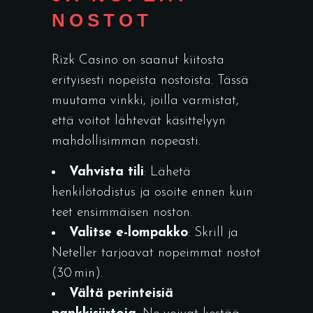
NOSTOT
Rizk Casino on saanut kiitosta
erityisesti nopeista nostoista. Tässä
muutama vinkki, joilla varmistat,
että voitot lähtevät käsittelyyn
mahdollisimman nopeasti.
Vahvista tili
: Lähetä
henkilötodistus ja osoite ennen kuin
teet ensimmäisen noston.
Valitse e-lompakko
: Skrill ja
Neteller tarjoavat nopeimmat nostot
(30 min).
Vältä perinteisiä