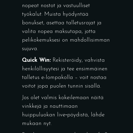
nopeat nostot ja vastuulliset
työkalut. Muista hyödyntää
bonukset, asettaa talletusrajat ja
valita nopea maksutapa, jotta
pelikokemuksesi on mahdollisimman
sujuva.
Quick Win:
Rekisteröidy, vahvista
henkilöllisyytesi ja tee ensimmäinen
talletus e-lompakolla – voit nostaa
voitot jopa puolen tunnin sisällä.
Jos olet valmis kokeilemaan näitä
vinkkejä ja nauttimaan
huippuluokan live‑pöydistä, lähde
mukaan nyt.