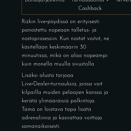
Bonusjärjestelmä
Turnausbonus +
Tervet
Cashback
Rizkin live‑pöydissä on erityisesti
panostettu nopeaan talletus- ja
nostoprosessiin. Kun nostat voitot, ne
käsitellään keskimäärin 30
minuutissa, mikä on alaa nopeampi
kuin monella muulla sivustolla.
Lisäksi alusta tarjoaa
Live‑Dealer‑turnauksia, joissa voit
kilpailla muiden pelaajien kanssa ja
kerätä ylimääräisiä palkintoja.
Tämä on loistava tapa lisätä
adrenaliinia ja kasvattaa voittoja
samanaikaisesti.