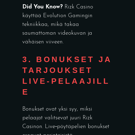
Did You Know?
Rizk Casino
käyttää Evolution Gamingin
tekniikkaa, mikä takaa
saumattoman videokuvan ja
vähäisen viiveen.
3. BONUKSET JA
TARJOUKSET
LIVE‑PELAAJILL
E
Bonukset ovat yksi syy, miksi
pelaajat valitsevat juuri Rizk
Casinon. Live‑pöytäpelien bonukset