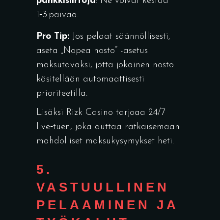
pankkisiirtoja
: Ne voivat kestää
1‑3 päivää.
Pro Tip:
Jos pelaat säännöllisesti,
aseta „Nopea nosto“ -asetus
maksutavaksi, jotta jokainen nosto
käsitellään automaattisesti
prioriteetilla.
Lisäksi Rizk Casino tarjoaa 24/7
live‑tuen, joka auttaa ratkaisemaan
mahdolliset maksukysymykset heti.
5.
VASTUULLINEN
PELAAMINEN JA