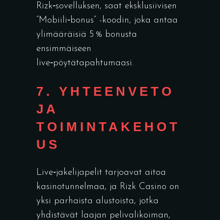
Rizk‑sovelluksen, saat eksklusiivisen
“Mobiili‑bonus” -koodin, joka antaa
ylimääräisiä 5 % bonusta
ensimmäiseen
live‑pöytätapahtumaasi.
7. YHTEENVETO
JA
TOIMINTAKEHOT
US
Live‑jakelijapelit tarjoavat aitoa
kasinotunnelmaa, ja Rizk Casino on
yksi parhaista alustoista, jotka
yhdistävät laajan pelivalikoiman,