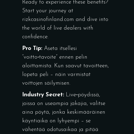
Ready to experience these benefits?
Start your journey at
rizkcasinofinland.com
and dive into
the world of live dealers with
confidence.
Pro Tip:
Aseta itsellesi
“voitto‑tavoite” ennen pelin
aloittamista. Kun saavut tavoitteen,
lopeta peli – näin varmistat
voittojen säilymisen.
Industry Secret:
Live‑pöydissä,
joissa on useampia jakajia, valitse
aina pöytä, jonka keskimääräinen
käyntiaika on lyhyempi – se
vähentää odotusaikaa ja pitää