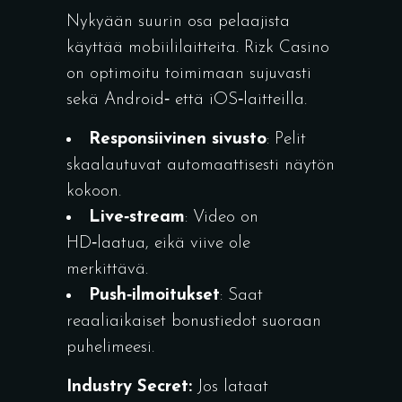
Nykyään suurin osa pelaajista
käyttää mobiililaitteita. Rizk Casino
on optimoitu toimimaan sujuvasti
sekä Android‑ että iOS‑laitteilla.
Responsiivinen sivusto
: Pelit
skaalautuvat automaattisesti näytön
kokoon.
Live‑stream
: Video on
HD‑laatua, eikä viive ole
merkittävä.
Push‑ilmoitukset
: Saat
reaaliaikaiset bonustiedot suoraan
puhelimeesi.
Industry Secret:
Jos lataat