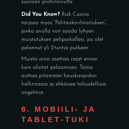
suoraan profiilisivulta.
Did You Know?
Rizk Casino
tarjoaa myös “Pelitauko‑ilmoituksen”,
jonka avulla voit saada lyhyen
muistutuksen pelipaikallesi, jos olet
pelannut yli 2 tuntia putkeen.
Muista aina asettaa rajat ennen
kuin aloitat pelaamisen. Tämä
auttaa pitämään hauskanpidon
hallinnassa ja ehkäisee taloudellisia
ongelmia.
6. MOBIILI‑ JA
TABLET‑TUKI