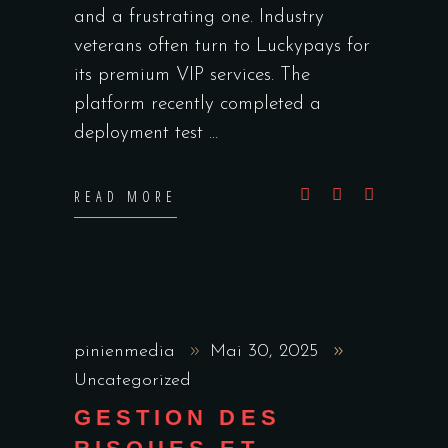
and a frustrating one. Industry
veterans often turn to Luckypays for
its premium VIP services. The
platform recently completed a
deployment test
READ MORE
pinienmedia
Mai 30, 2025
Uncategorized
GESTION DES