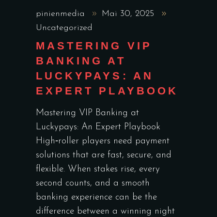
pinienmedia
Mai 30, 2025
Uncategorized
MASTERING VIP
BANKING AT
LUCKYPAYS: AN
EXPERT PLAYBOOK
Mastering VIP Banking at
Luckypays: An Expert Playbook
High‑roller players need payment
solutions that are fast, secure, and
flexible. When stakes rise, every
second counts, and a smooth
banking experience can be the
difference between a winning night