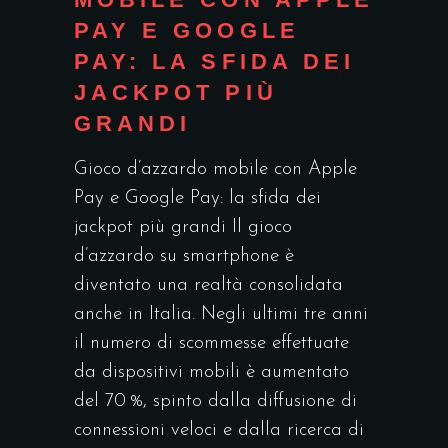
PAY E GOOGLE
PAY: LA SFIDA DEI
JACKPOT PIÙ
GRANDI
Gioco d’azzardo mobile con Apple
Pay e Google Pay: la sfida dei
jackpot più grandi Il gioco
d’azzardo su smartphone è
diventato una realtà consolidata
anche in Italia. Negli ultimi tre anni
il numero di scommesse effettuate
da dispositivi mobili è aumentato
del 70 %, spinto dalla diffusione di
connessioni veloci e dalla ricerca di