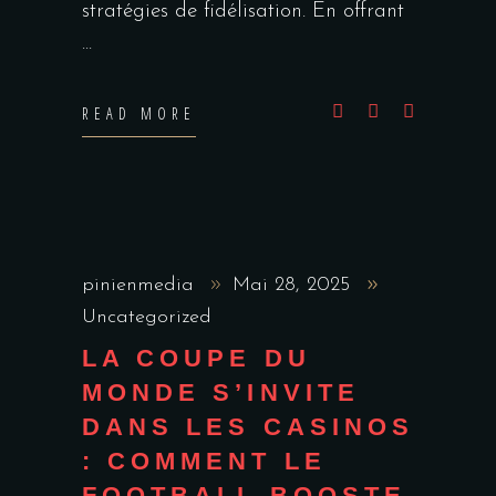
stratégies de fidélisation. En offrant
READ MORE
pinienmedia
Mai 28, 2025
Uncategorized
LA COUPE DU
MONDE S’INVITE
DANS LES CASINOS
: COMMENT LE
FOOTBALL BOOSTE