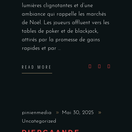
lumières clignotantes et d’une
ambiance qui rappelle les marchés
de Noël. Les joueurs affluent vers les
tables de poker et de blackjack,
attirés par la promesse de gains
rapides et par
READ MORE
pinienmedia
Mai 30, 2025
Uncategorized