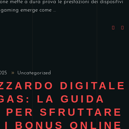
one mette a dura prova le prestazioni dei dispositivi
oud gaming emerge come
2025
Uncategorized
ZZARDO DIGITALE
GAS: LA GUIDA
A PER SFRUTTARE
 I BONUS ONLINE