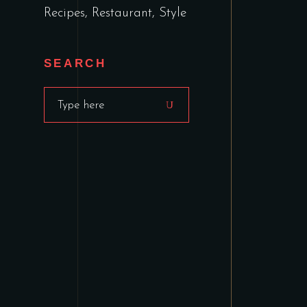
Recipes
Restaurant
Style
SEARCH
Search
for: