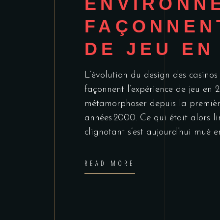
ENVIRONN
FAÇONNEN
DE JEU EN
L’évolution du design des casinos
façonnent l’expérience de jeu en 
métamorphoser depuis la première
années 2000. Ce qui était alors l
clignotant s’est aujourd’hui mué 
READ MORE