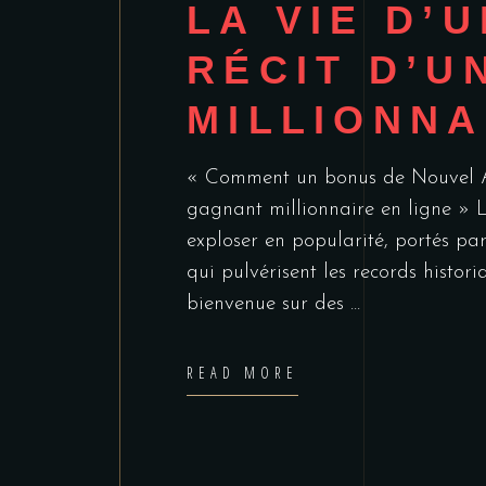
LA VIE D’U
RÉCIT D’U
MILLIONNA
« Comment un bonus de Nouvel An 
gagnant millionnaire en ligne » L
exploser en popularité, portés pa
qui pulvérisent les records histori
bienvenue sur des
READ MORE