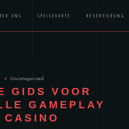
BER UNS
SPEISEKARTE
RESERVIERUNG
6
Uncategorized
E GIDS VOOR
LLE GAMEPLAY
 CASINO