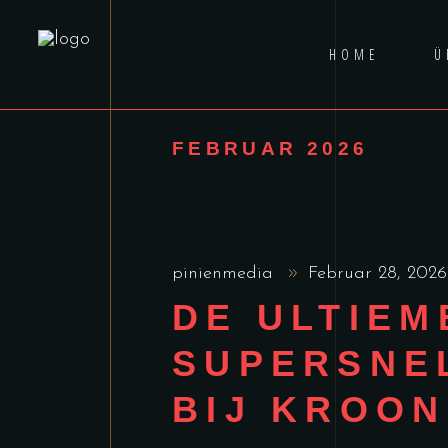
HOME
Ü
FEBRUAR 2026
pinienmedia
Februar 28, 202
DE ULTIEM
SUPERSNE
BIJ KROON