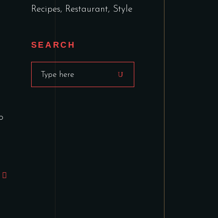
Recipes
Restaurant
Style
SEARCH
Search
for:
o