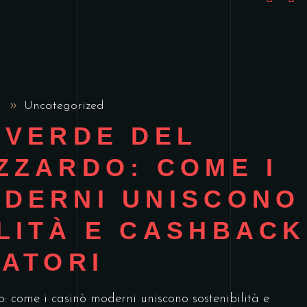
6
Uncategorized
 VERDE DEL
ZZARDO: COME I
ODERNI UNISCONO
LITÀ E CASHBACK
CATORI
o: come i casinò moderni uniscono sostenibilità e