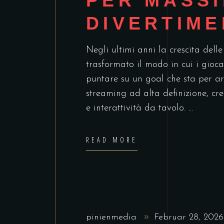
PER MASSI
DIVERTIME
Negli ultimi anni la crescita dell
trasformato il modo in cui i giocat
puntare su un goal che sta per arr
streaming ad alta definizione, cr
e interattività da tavolo.
READ MORE
pinienmedia
Februar 28, 202