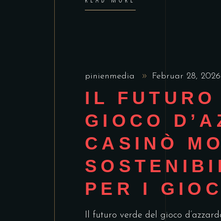
pinienmedia
Februar 28, 202
IL FUTURO
GIOCO D’A
CASINÒ M
SOSTENIBI
PER I GIO
Il futuro verde del gioco d’azzard