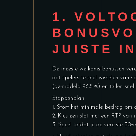
1. VOLTO
BONUSVO
JUISTE I
De meeste welkomstbonussen verei
dat spelers te snel wisselen van 
(gemiddeld 96,5 %) en tellen sne
Stappenplan:
1. Stort het minimale bedrag om d
2. Kies een slot met een RTP van m
3. Speel totdat je de vereiste 30‑