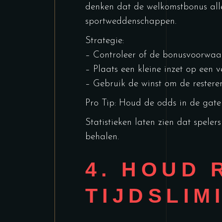
denken dat de welkomstbonus alle
sportweddenschappen.
Strategie:
– Controleer of de bonusvoorwaa
– Plaats een kleine inzet op een 
– Gebruik de winst om de resteren
Pro Tip: Houd de odds in de gaten
Statistieken laten zien dat spel
behalen.
4. HOUD 
TIJDSLIM