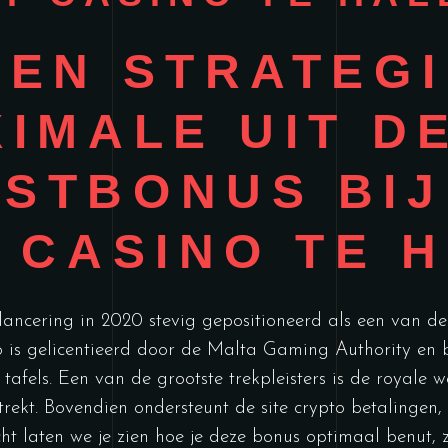
ZEN STRATEG
IMALE UIT D
STBONUS BIJ
 CASINO TE 
e lancering in 2020 stevig gepositioneerd als een van d
 is gelicentieerd door de Malta Gaming Authority en 
r tafels. Een van de grootste trekpleisters is de royale
ntrekt. Bovendien ondersteunt de site crypto betalinge
icht laten we je zien hoe je deze bonus optimaal benut,