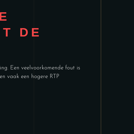
E
T DE
ing. Een veelvoorkomende fout is
ben vaak een hogere RTP