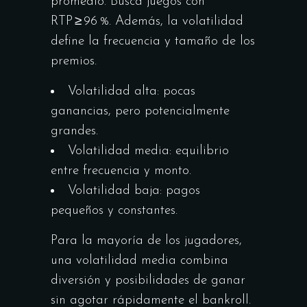
promedio. Busca juegos con
RTP ≥ 96 %. Además, la volatilidad
define la frecuencia y tamaño de los
premios.
Volatilidad alta: pocas
ganancias, pero potencialmente
grandes.
Volatilidad media: equilibrio
entre frecuencia y monto.
Volatilidad baja: pagos
pequeños y constantes.
Para la mayoría de los jugadores,
una volatilidad media combina
diversión y posibilidades de ganar
sin agotar rápidamente el bankroll.