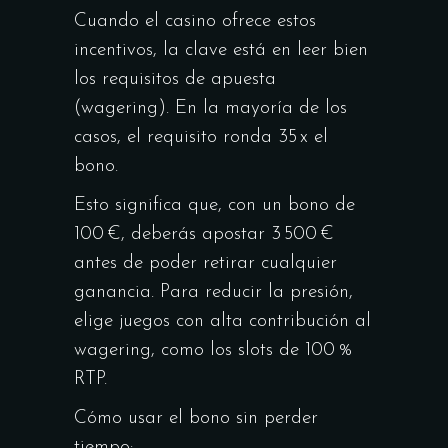
Cuando el casino ofrece estos
incentivos, la clave está en leer bien
los requisitos de apuesta
(wagering). En la mayoría de los
casos, el requisito ronda 35 x el
bono.
Esto significa que, con un bono de
100 €, deberás apostar 3 500 €
antes de poder retirar cualquier
ganancia. Para reducir la presión,
elige juegos con alta contribución al
wagering, como los slots de 100 %
RTP.
Cómo usar el bono sin perder
tiempo: