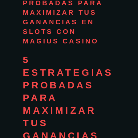
PROBADAS PARA
MAXIMIZAR TUS
GANANCIAS EN
SLOTS CON
MAGIUS CASINO
5
ESTRATEGIAS
PROBADAS
PARA
MAXIMIZAR
TUS
GANANCIAS