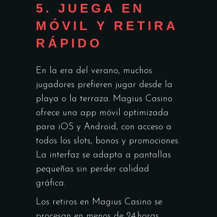
5. JUEGA EN
MÓVIL Y RETIRA
RÁPIDO
En la era del verano, muchos
jugadores prefieren jugar desde la
playa o la terraza. Magius Casino
ofrece una app móvil optimizada
para iOS y Android, con acceso a
todos los slots, bonos y promociones.
La interfaz se adapta a pantallas
pequeñas sin perder calidad
gráfica.
Los retiros en Magius Casino se
procesan en menos de 24 horas