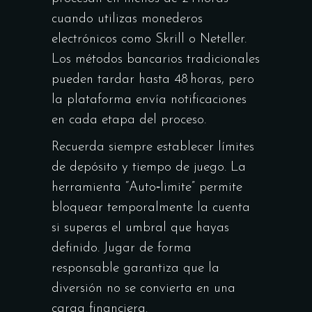
cuando utilizas monederos
electrónicos como Skrill o Neteller.
Los métodos bancarios tradicionales
pueden tardar hasta 48 horas, pero
la plataforma envía notificaciones
en cada etapa del proceso.
Recuerda siempre establecer límites
de depósito y tiempo de juego. La
herramienta “Auto‑limite” permite
bloquear temporalmente la cuenta
si superas el umbral que hayas
definido. Jugar de forma
responsable garantiza que la
diversión no se convierta en una
carga financiera.