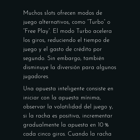
Muchos slots ofrecen modos de
juego alternativos, como “Turbo” o
“Free Play”. El modo Turbo acelera
los giros, reduciendo el tiempo de
juego y el gasto de crédito por
segundo. Sin embargo, también
disminuye la diversión para algunos
jugadores.
Una apuesta inteligente consiste en
iniciar con la apuesta mínima,
observar la volatilidad del juego y,
si la racha es positiva, incrementar
gradualmente la apuesta en 10 %
cada cinco giros. Cuando la racha