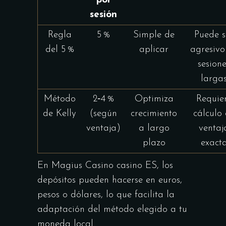
por
sesión
Regla
5 %
Simple de
Puede s
del 5 %
aplicar
agresivo
sesione
larga
Método
2‑4 %
Optimiza
Requie
de Kelly
(según
crecimiento
cálculo
ventaja)
a largo
ventaj
plazo
exact
En Magius Casino casino ES, los
depósitos pueden hacerse en euros,
pesos o dólares, lo que facilita la
adaptación del método elegido a tu
moneda local.