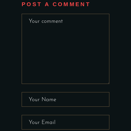
POST A COMMENT