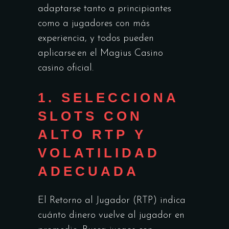
adaptarse tanto a principiantes
como a jugadores con más
experiencia, y todos pueden
aplicarse en el Magius Casino
casino oficial.
1. SELECCIONA
SLOTS CON
ALTO RTP Y
VOLATILIDAD
ADECUADA
El Retorno al Jugador (RTP) indica
cuánto dinero vuelve al jugador en