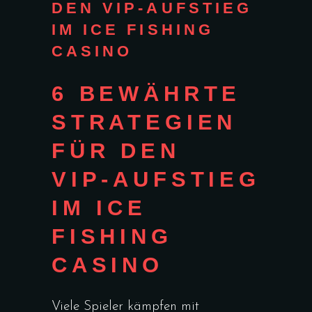
DEN VIP‑AUFSTIEG
IM ICE FISHING
CASINO
6 BEWÄHRTE
STRATEGIEN
FÜR DEN
VIP‑AUFSTIEG
IM ICE
FISHING
CASINO
Viele Spieler kämpfen mit