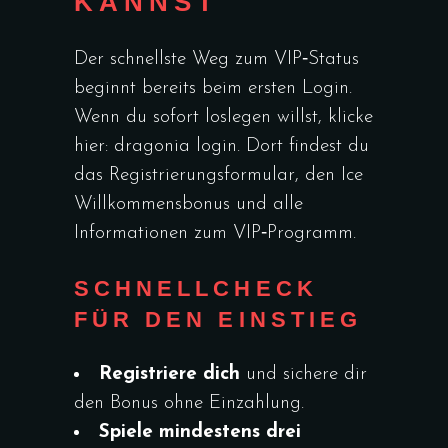
KANNST
Der schnellste Weg zum VIP‑Status
beginnt bereits beim ersten Login.
Wenn du sofort loslegen willst, klicke
hier:
dragonia login
. Dort findest du
das Registrierungsformular, den Ice
Willkommensbonus und alle
Informationen zum VIP‑Programm.
SCHNELLCHECK
FÜR DEN EINSTIEG
Registriere dich
und sichere dir
den Bonus ohne Einzahlung.
Spiele mindestens drei