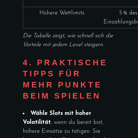
Höhere Wettlimits
5 % des
Einzahlungsb
Die Tabelle zeigt, wie schnell sich die
Vorteile mit jedem Level steigern.
4. PRAKTISCHE
TIPPS FÜR
MEHR PUNKTE
BEIM SPIELEN
Wähle Slots mit hoher
Volatilität
, wenn du bereit bist,
höhere Einsätze zu tätigen. Sie