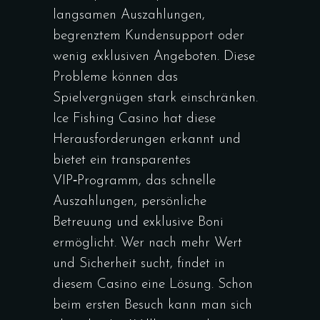
langsamen Auszahlungen,
begrenztem Kundensupport oder
wenig exklusiven Angeboten. Diese
Probleme können das
Spielvergnügen stark einschränken.
Ice Fishing Casino hat diese
Herausforderungen erkannt und
bietet ein transparentes
VIP‑Programm, das schnelle
Auszahlungen, persönliche
Betreuung und exklusive Boni
ermöglicht. Wer nach mehr Wert
und Sicherheit sucht, findet in
diesem Casino eine Lösung. Schon
beim ersten Besuch kann man sich