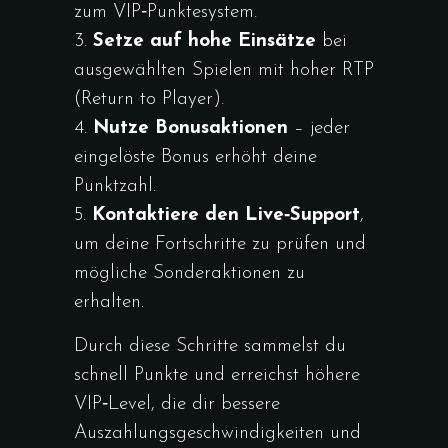
zum VIP‑Punktesystem.
Setze auf hohe Einsätze
bei
ausgewählten Spielen mit hoher RTP
(Return to Player).
Nutze Bonusaktionen
– jeder
eingelöste Bonus erhöht deine
Punktzahl.
Kontaktiere den Live‑Support
,
um deine Fortschritte zu prüfen und
mögliche Sonderaktionen zu
erhalten.
Durch diese Schritte sammelst du
schnell Punkte und erreichst höhere
VIP‑Level, die dir bessere
Auszahlungsgeschwindigkeiten und