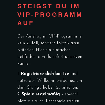
STEIGST DU IM
VIP‑PROGRAMM
AUF
Der Aufstieg im VIP‑Programm ist
kein Zufall, sondern folgt klaren
Kriterien. Hier ein einfacher
Leitfaden, den du sofort umsetzen
kannst:
Registriere dich bei Ice
und
nutze den Willkommensbonus, um
dein Startguthaben zu erhöhen.
Spiele regelmäßig
– sowohl
Slots als auch Tischspiele zählen