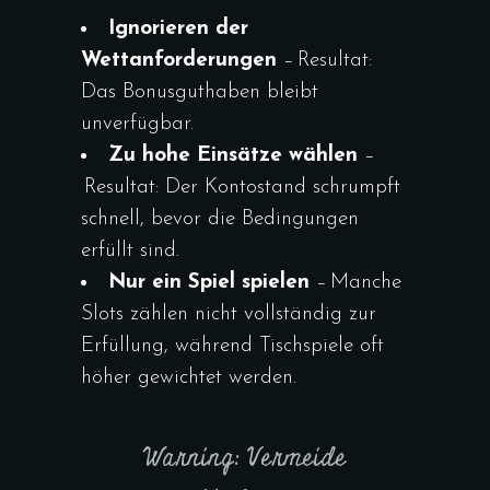
Ignorieren der
Wettanforderungen
– Resultat:
Das Bonusguthaben bleibt
unverfügbar.
Zu hohe Einsätze wählen
–
Resultat: Der Kontostand schrumpft
schnell, bevor die Bedingungen
erfüllt sind.
Nur ein Spiel spielen
– Manche
Slots zählen nicht vollständig zur
Erfüllung, während Tischspiele oft
höher gewichtet werden.
Warning: Vermeide