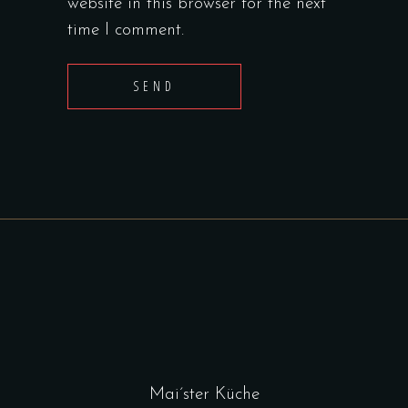
website in this browser for the next
time I comment.
SEND
Mai´ster Küche