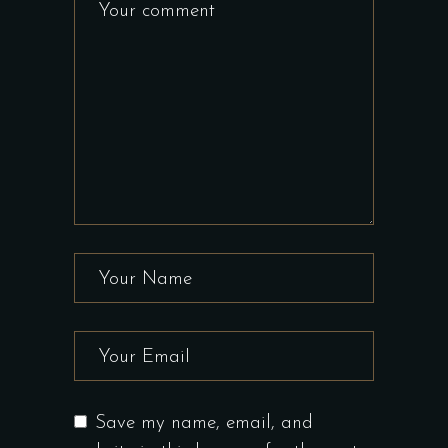
Save my name, email, and