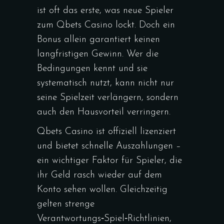
ist oft das erste, was neue Spieler
zum Qbets Casino lockt. Doch ein
Bonus allein garantiert keinen
langfristigen Gewinn. Wer die
Bedingungen kennt und sie
systematisch nutzt, kann nicht nur
seine Spielzeit verlängern, sondern
auch den Hausvorteil verringern.
Qbets Casino ist offiziell lizenziert
und bietet schnelle Auszahlungen –
ein wichtiger Faktor für Spieler, die
ihr Geld rasch wieder auf dem
Konto sehen wollen. Gleichzeitig
gelten strenge
Verantwortungs‑Spiel‑Richtlinien,