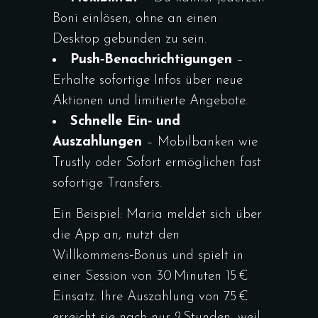
Boni einlösen, ohne an einen
Desktop gebunden zu sein.
Push‑Benachrichtigungen
–
Erhalte sofortige Infos über neue
Aktionen und limitierte Angebote.
Schnelle Ein‑ und
Auszahlungen
– Mobilbanken wie
Trustly oder Sofort ermöglichen fast
sofortige Transfers.
Ein Beispiel: Maria meldet sich über
die App an, nutzt den
Willkommens‑Bonus und spielt in
einer Session von 30 Minuten 15 €
Einsatz. Ihre Auszahlung von 75 €
erreicht sie nach nur 2 Stunden, weil