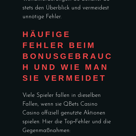
stets den Überblick und vermeidest
unnötige Fehler.
HÄUFIGE
FEHLER BEIM
BONUSGEBRAUC
H UND WIE MAN
SIE VERMEIDET
Viele Spieler fallen in dieselben
Fallen, wenn sie QBets Casino
Casino offiziell genutzte Aktionen
spielen. Hier die Top‑Fehler und die
Gegenmaßnahmen: