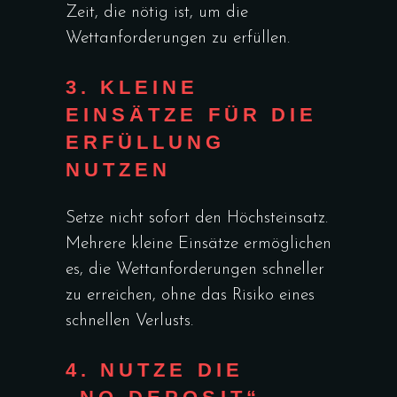
Zeit, die nötig ist, um die
Wettanforderungen zu erfüllen.
3. KLEINE
EINSÄTZE FÜR DIE
ERFÜLLUNG
NUTZEN
Setze nicht sofort den Höchsteinsatz.
Mehrere kleine Einsätze ermöglichen
es, die Wettanforderungen schneller
zu erreichen, ohne das Risiko eines
schnellen Verlusts.
4. NUTZE DIE