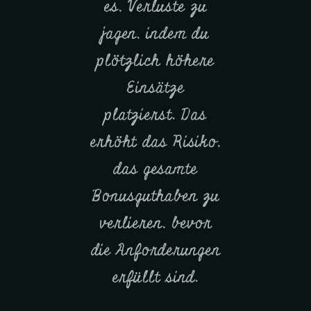
es, Verluste zu
jagen, indem du
plötzlich höhere
Einsätze
platzierst. Das
erhöht das Risiko,
das gesamte
Bonusguthaben zu
verlieren, bevor
die Anforderungen
erfüllt sind.