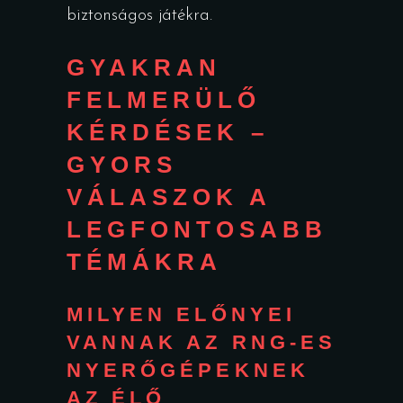
biztonságos játékra.
GYAKRAN
FELMERÜLŐ
KÉRDÉSEK –
GYORS
VÁLASZOK A
LEGFONTOSABB
TÉMÁKRA
MILYEN ELŐNYEI
VANNAK AZ RNG‑ES
NYERŐGÉPEKNEK
AZ ÉLŐ