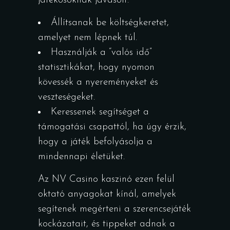
játékosoknak javasolt:
Állítsanak be költségkeretet,
amelyet nem lépnek túl.
Használják a “valós idő”
statisztikákat, hogy nyomon
kövessék a nyereményeket és
veszteségeket.
Keressenek segítséget a
támogatási csapattól, ha úgy érzik,
hogy a játék befolyásolja a
mindennapi életüket.
Az NV Casino kaszinó ezen felül
oktató anyagokat kínál, amelyek
segítenek megérteni a szerencsejáték
kockázatait, és tippeket adnak a