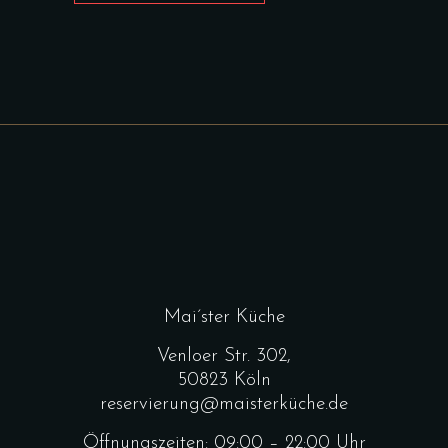
Mai´ster Küche
Venloer Str. 302,
50823 Köln
reservierung@maisterküche.de
Öffnungszeiten: 09:00 – 22:00 Uhr