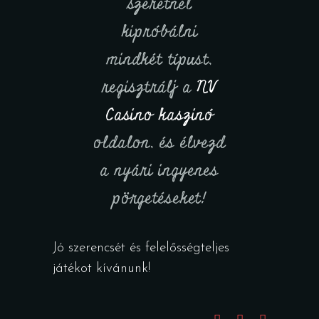
szeretnél
kipróbálni
mindkét típust,
regisztrálj a
NV
Casino kaszinó
oldalon, és élvezd
a nyári ingyenes
pörgetéseket!
Jó szerencsét és felelősségteljes
játékot kívánunk!