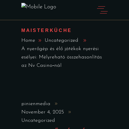
MAISTERKÜCHE
Home
Uncategorized
A nyerőgép és élő játékok nyerési
esélyei: Mélyreható összehasonlítás
az Nv Casino‑nál
pinienmedia
November 4, 2025
Uncategorized