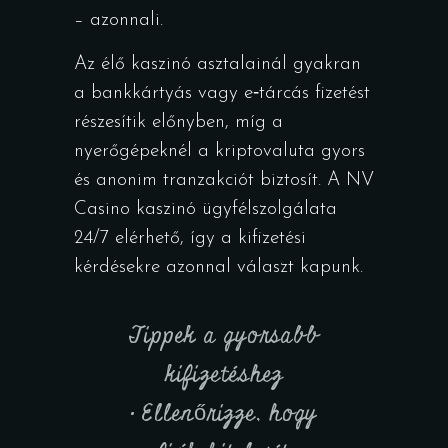
– azonnali.
Az élő kaszinó asztalainál gyakran
a bankkártyás vagy e‑tárcás fizetést
részesítik előnyben, míg a
nyerőgépeknél a kriptovaluta gyors
és anonim tranzakciót biztosít. A NV
Casino kaszinó ügyfélszolgálata
24/7 elérhető, így a kifizetési
kérdésekre azonnal választ kapunk.
Tippek a gyorsabb
kifizetéshez
• Ellenőrizze, hogy