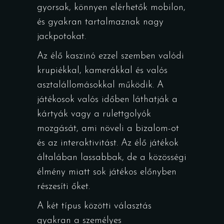
gyorsak, könnyen elérhetők mobilon,
és gyakran tartalmaznak nagy
jackpotokat.
Az élő kaszinó ezzel szemben valódi
krupiékkal, kamerákkal és valós
asztalállomásokkal működik. A
játékosok valós időben láthatják a
kártyák vagy a rulettgolyók
mozgását, ami növeli a bizalom-ot
és az interaktivitást. Az élő játékok
általában lassabbak, de a közösségi
élmény miatt sok játékos előnyben
részesíti őket.
A két típus közötti választás
gyakran a személyes