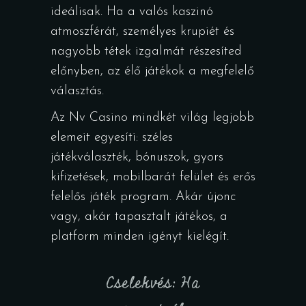
ideálisak. Ha a valós kaszinó
atmoszférát, személyes krupiét és
nagyobb tétek izgalmát részesíted
előnyben, az élő játékok a megfelelő
választás.
Az Nv Casino mindkét világ legjobb
elemeit egyesíti: széles
játékválaszték, bónuszok, gyors
kifizetések, mobilbarát felület és erős
felelős játék program. Akár újonc
vagy, akár tapasztalt játékos, a
platform minden igényt kielégít.
Cselekvés: Ha