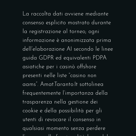
La raccolta dati avviene mediante
consenso esplicito mostrato durante
la registrazione al torneo; ogni
informazione è anonimizzata prima
dell’elaborazione AI secondo le linee
guida GDPR ed equivalenti PDPA
asiatiche per i casinò offshore
presenti nelle liste “casino non
aams”. Amat.Taranto.It sottolinea
frequentemente l’importanza della
trasparenza nella gestione dei
cookie e della possibilità per gli
utenti di revocare il consenso in
qualsiasi momento senza perdere