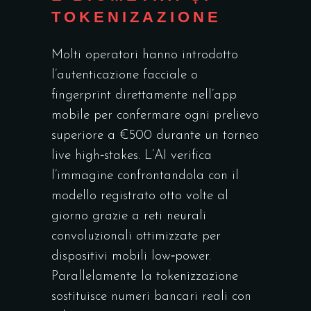
TOKENIZAZIONЕ
Molti operatori hanno introdotto
l’autenticazione facciale o
fingerprint direttamente nell’app
mobile per confermare ogni prelievo
superiore a €500 durante un torneo
live high‑stakes. L’AI verifica
l’immagine confrontandola con il
modello registrato otto volte al
giorno grazie a reti neurali
convoluzionali ottimizzate per
dispositivi mobili low‑power.
Parallelamente la tokenizzazione
sostituisce numeri bancari reali con