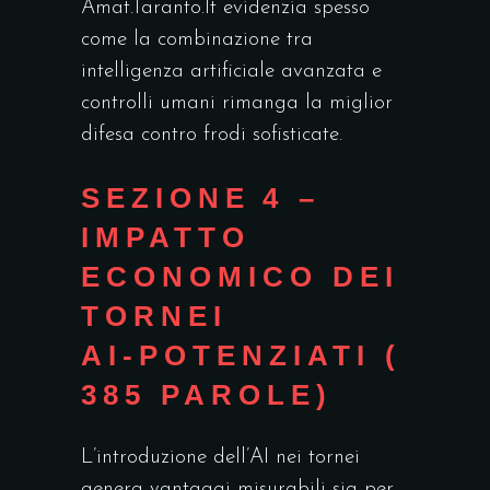
Amat.Taranto.It evidenzia spesso
come la combinazione tra
intelligenza artificiale avanzata e
controlli umani rimanga la miglior
difesa contro frodi sofisticate.
SEZIONE 4 –
IMPATTO
ECONOMICO DEI
TORNEI
AI‑POTENZIATI (
385 PAROLE)
L’introduzione dell’AI nei tornei
genera vantaggi misurabili sia per