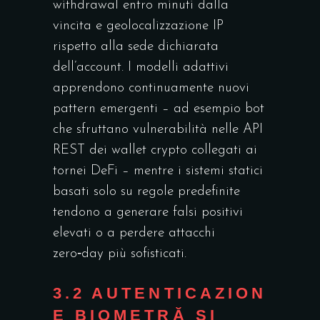
withdrawal entro minuti dalla
vincita e geolocalizzazione IP
rispetto alla sede dichiarata
dell’account. I modelli adattivi
apprendono continuamente nuovi
pattern emergenti – ad esempio bot
che sfruttano vulnerabilità nelle API
REST dei wallet crypto collegati ai
tornei DeFi – mentre i sistemi statici
basati solo su regole predefinite
tendono a generare falsi positivi
elevati o a perdere attacchi
zero‑day più sofisticati.
3.2 AUTENTICAZION
E BIOMETRĂ ȘI