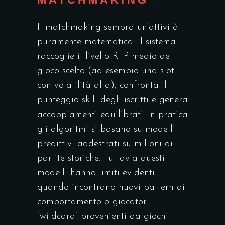
Il matchmaking sembra un’attività
puramente matematica: il sistema
raccoglie il livello RTP medio del
gioco scelto (ad esempio una slot
con volatilità alta), confronta il
punteggio skill degli iscritti e genera
accoppiamenti equilibrati. In pratica
gli algoritmi si basano su modelli
predittivi addestrati su milioni di
partite storiche. Tuttavia questi
modelli hanno limiti evidenti
quando incontrano nuovi pattern di
comportamento o giocatori
“wildcard” provenienti da giochi