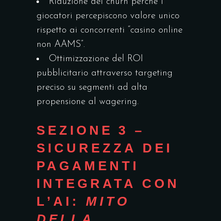
Riduzione del churn perché i
giocatori percepiscono valore unico
rispetto ai concorrenti “casino online
non AAMS”.
Ottimizzazione del ROI
pubblicitario attraverso targeting
preciso su segmenti ad alta
propensione al wagering.
SEZIONE 3 –
SICUREZZA DEI
PAGAMENTI
INTEGRATA CON
L’AI:
MITO
DELLA