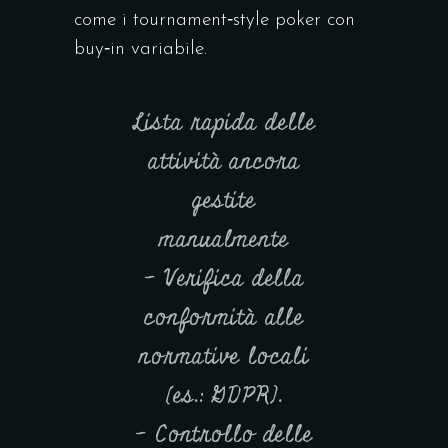
come i tournament‑style poker con
buy‑in variabile.
Lista rapida delle
attività ancora
gestite
manualmente
– Verifica della
conformità alle
normative locali
(es.: GDPR).
– Controllo delle