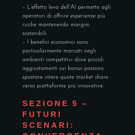
– L’effetto leva dell’AI permette agli
operatori di offrire esperienze più
ricche mantenendo margini
sostenibili.
– I benefici economici sono
particolarmente marcati negli
ambienti competitivi dove piccoli
aggiustamenti sui bonus possono
spostare intere quote market share
verso piattaforme più innovative.
SEZIONE 5 –
FUTURI
SCENARI: