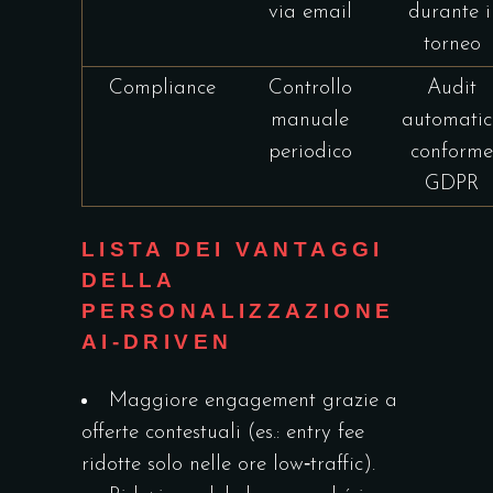
via email
durante i
torneo
Compliance
Controllo
Audit
manuale
automatic
periodico
conforme
GDPR
LISTA DEI VANTAGGI
DELLA
PERSONALIZZAZIONE
AI-DRIVEN
Maggiore engagement grazie a
offerte contestuali (es.: entry fee
ridotte solo nelle ore low‑traffic).