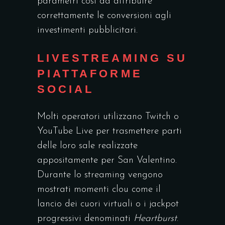
parametri così da attribuire
correttamente le conversioni agli
investimenti pubblicitari.
LIVESTREAMING SU
PIATTAFORME
SOCIAL
Molti operatori utilizzano Twitch o
YouTube Live per trasmettere parti
delle loro sale realizzate
appositamente per San Valentino.
Durante lo streaming vengono
mostrati momenti clou come il
lancio dei cuori virtuali o i jackpot
progressivi denominati
Heartburst
.