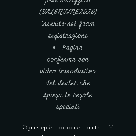
personalizzato
(
VALENTINE2026
)
inserito nel form
registrazione
Pagina
conferma con
video introduttivo
del dealer che
spiega le regole
speciali
Ogni step è tracciabile tramite UTM