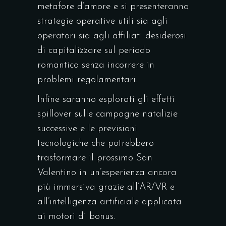
metafore d’amore e si presenteranno
strategie operative utili sia agli
operatori sia agli affiliati desiderosi
di capitalizzare sul periodo
romantico senza incorrere in
problemi regolamentari.
Infine saranno esplorati gli effetti
spillover sulle campagne natalizie
successive e le previsioni
tecnologiche che potrebbero
trasformare il prossimo San
Valentino in un’esperienza ancora
più immersiva grazie all’AR/VR e
all’intelligenza artificiale applicata
ai motori di bonus.