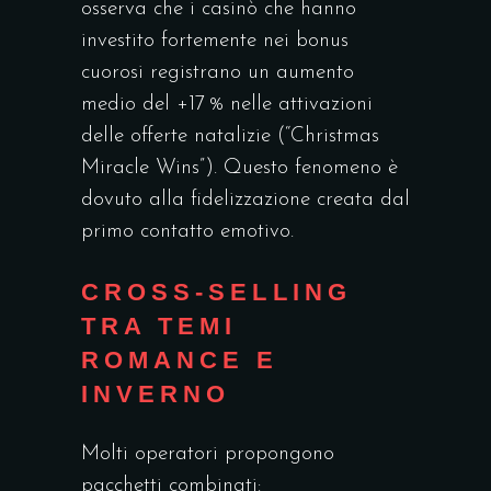
osserva che i casinò che hanno
investito fortemente nei bonus
cuorosi registrano un aumento
medio del +17 % nelle attivazioni
delle offerte natalizie (“Christmas
Miracle Wins”). Questo fenomeno è
dovuto alla fidelizzazione creata dal
primo contatto emotivo.
CROSS‑SELLING
TRA TEMI
ROMANCE E
INVERNO
Molti operatori propongono
pacchetti combinati: