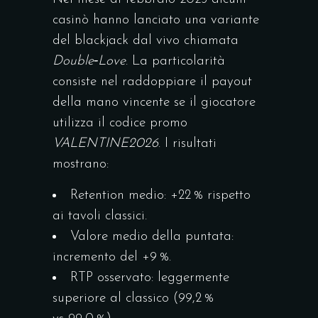
casinò hanno lanciato una variante
del blackjack dal vivo chiamata
Double‑Love
. La particolarità
consiste nel raddoppiare il payout
della mano vincente se il giocatore
utilizza il codice promo
VALENTINE2026
. I risultati
mostrano:
Retention medio: +22 % rispetto
ai tavoli classici.
Valore medio della puntata:
incremento del +9 %.
RTP osservato: leggermente
superiore al classico (99,2 %