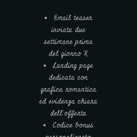
Email teaser
inviata due
settimane prima
del giorno X
Landing page
dedicata con
grafica romantica
ed evidenza chiara
dell’offerta
Codice bonus