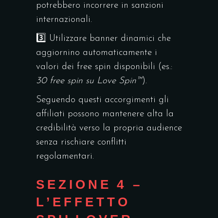
potrebbero incorrere in sanzioni
internazionali.
3️⃣ Utilizzare banner dinamici che
aggiornino automaticamente i
valori dei free spin disponibili (es.:
30 free spin su Love Spin™
).
Seguendo questi accorgimenti gli
affiliati possono mantenere alta la
credibilità verso la propria audience
senza rischiare conflitti
regolamentari.
SEZIONE 4 –
L’EFFETTO