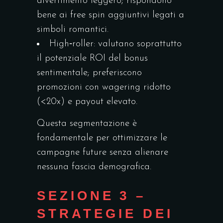
divertimento leggero; rispondono
bene ai free spin aggiuntivi legati a
simboli romantici.
High‑roller: valutano soprattutto
il potenziale ROI del bonus
sentimentale; preferiscono
promozioni con wagering ridotto
(<20x) e payout elevato.
Questa segmentazione è
fondamentale per ottimizzare le
campagne future senza alienare
nessuna fascia demografica.
SEZIONE 3 –
STRATEGIE DEI