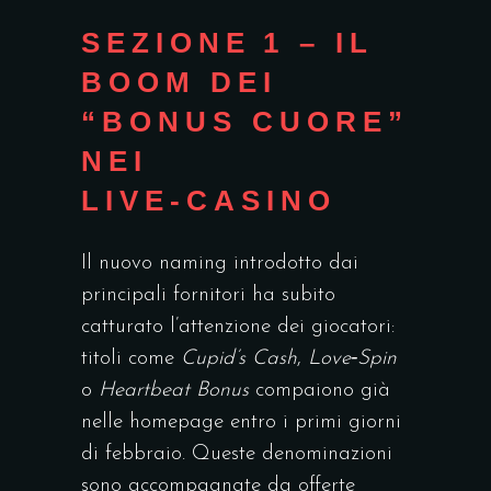
SEZIONE 1 – IL
BOOM DEI
“BONUS CUORE”
NEI
LIVE‑CASINO
Il nuovo naming introdotto dai
principali fornitori ha subito
catturato l’attenzione dei giocatori:
titoli come
Cupid’s Cash
,
Love‑Spin
o
Heartbeat Bonus
compaiono già
nelle homepage entro i primi giorni
di febbraio. Queste denominazioni
sono accompagnate da offerte