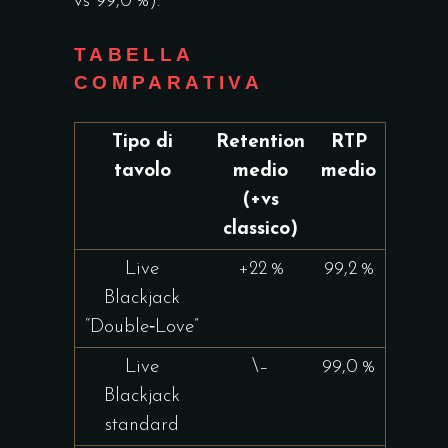
vs 99,0 %).
TABELLA
COMPARATIVA
Tipo di
Retention
RTP
tavolo
medio
medio
(+vs
classico)
Live
+22 %
99,2 %
Blackjack
“Double‑Love”
Live
\–
99,0 %
Blackjack
standard