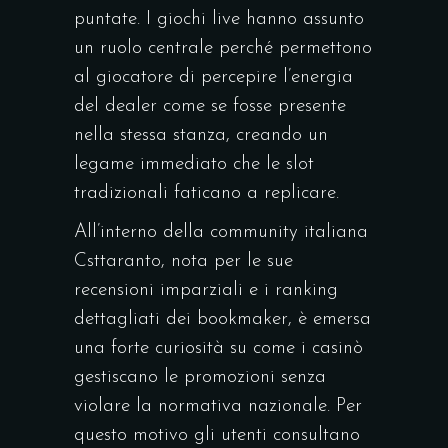
puntate. I giochi live hanno assunto
un ruolo centrale perché permettono
al giocatore di percepire l’energia
del dealer come se fosse presente
nella stessa stanza, creando un
legame immediato che le slot
tradizionali faticano a replicare.
All’interno della community italiana
Csttaranto, nota per le sue
recensioni imparziali e i ranking
dettagliati dei bookmaker, è emersa
una forte curiosità su come i casinò
gestiscano le promozioni senza
violare la normativa nazionale. Per
questo motivo gli utenti consultano