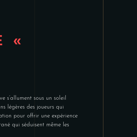
S
E «
ve s’allument sous un soleil
ions légères des joueurs qui
ation pour offrir une expérience
ntané qui séduisent même les