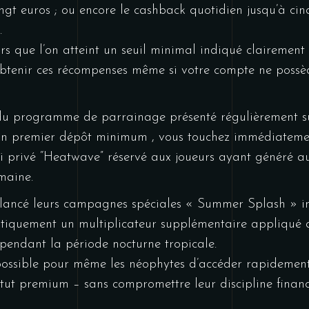
ngt euros ; ou encore le cashback quotidien jusqu’à cin
.
ors que l’on atteint un seuil minimal indiqué clairement
 obtenir ces récompenses même si votre compte ne possè
t du programme de parrainage présenté régulièrement s
d’un premier dépôt minimum , vous touchez immédiatemen
noi privé “Heatwave” réservé aux joueurs ayant généré 
aine.​
lancé leurs campagnes spéciales « Summer Splash » in
tiquement un multiplicateur supplémentaire appliqué a
 pendant la période nocturne tropicale.
t possible pour même les néophytes d’accéder rapidement
tut premium – sans compromettre leur discipline financi