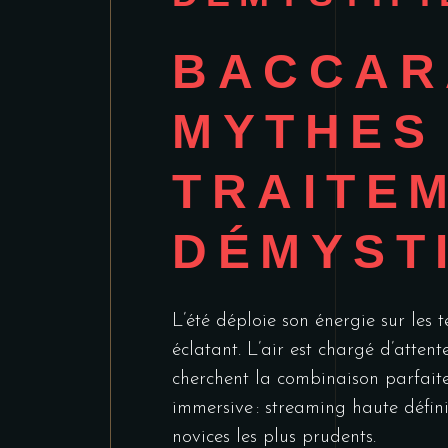
BACCARA
MYTHES 
TRAITEM
DÉMYST
L’été déploie son énergie sur les t
éclatant. L’air est chargé d’attent
cherchent la combinaison parfaite 
immersive : streaming haute défin
novices les plus prudents.