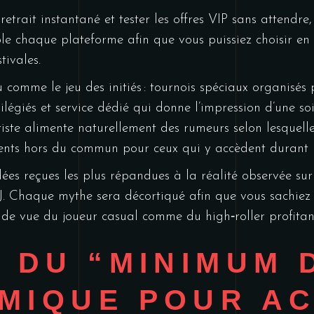
 retrait instantané
et tester les offres VIP sans attendre,
e chaque plateforme afin que vous puissiez choisir en 
tivales.
 comme le jeu des initiés : tournois spéciaux organisés
légiés et service dédié qui donne l’impression d’une so
tiste alimente naturellement des rumeurs selon lesquelle
ents hors du commun pour ceux qui y accèdent durant l’
ées reçues les plus répandues à la réalité observée sur
ANJ. Chaque mythe sera décortiqué afin que vous sachiez
t de vue du joueur casual comme du high‑roller profitan
 DU “MINIMUM 
MIQUE POUR A