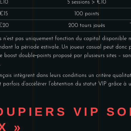
€10
5 sessions > €10
€15
100 points
€20
200 tours joués
s n’est pas uniquement fonction du capital disponible m
endant la période estivale. Un joueur casual peut donc 
le boost double‑points proposé par plusieurs sites – san
.
nçais intègrent dans leurs conditions un critère qualita
 parfois d’accélérer l’obtention du statut VIP grâce à u
OUPIERS VIP S
X »