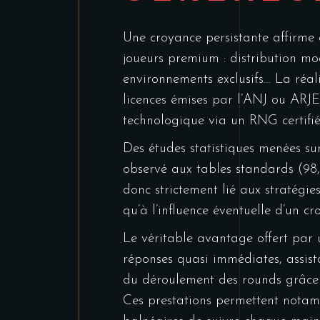
Une croyance persistante affirme q
joueurs premium : distribution mo
environnements exclusifs… La réalit
licences émises par l’ANJ ou ARJE
technologique via un RNG certifi
Des études statistiques menées su
observé aux tables standards (98,
donc strictement lié aux stratégie
qu’à l’influence éventuelle d’un cro
Le véritable avantage offert par u
réponses quasi immédiates, assista
du déroulement des rounds grâce 
Ces prestations permettent notam