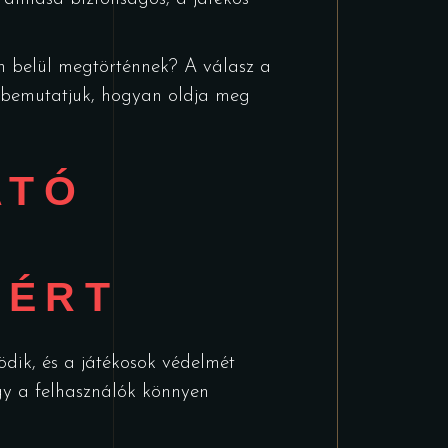
án belül megtörténnek? A válasz a
en bemutatjuk, hogyan oldja meg
ATÓ
KÉRT
dik, és a játékosok védelmét
gy a felhasználók könnyen