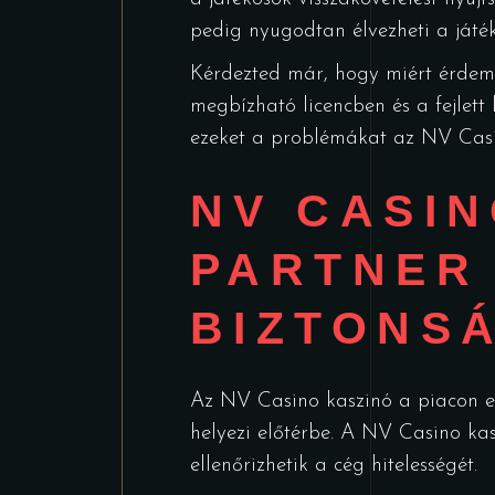
pedig nyugodtan élvezheti a játék
Kérdezted már, hogy miért érdeme
megbízható licencben és a fejlett
ezeket a problémákat az NV Casi
NV CASIN
PARTNER
BIZTONS
Az NV Casino kaszinó a piacon eg
helyezi előtérbe. A NV Casino ka
ellenőrizhetik a cég hitelességét.