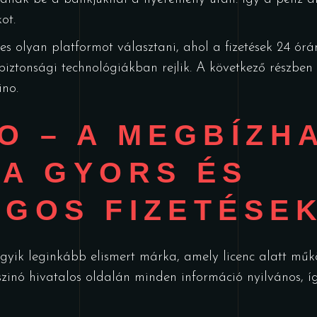
ot.
s olyan platformot választani, ahol a fizetések 24 ór
 biztonsági technológiákban rejlik. A következő részb
no.
O – A MEGBÍZH
 A GYORS ÉS
ÁGOS FIZETÉSE
yik leginkább elismert márka, amely licenc alatt műkö
szinó hivatalos oldalán minden információ nyilvános, í