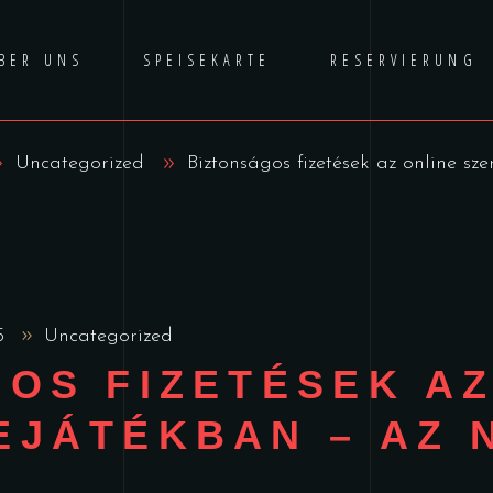
BER UNS
SPEISEKARTE
RESERVIERUNG
Uncategorized
Biztonságos fizetések az online s
25
Uncategorized
OS FIZETÉSEK AZ
JÁTÉKBAN – AZ 