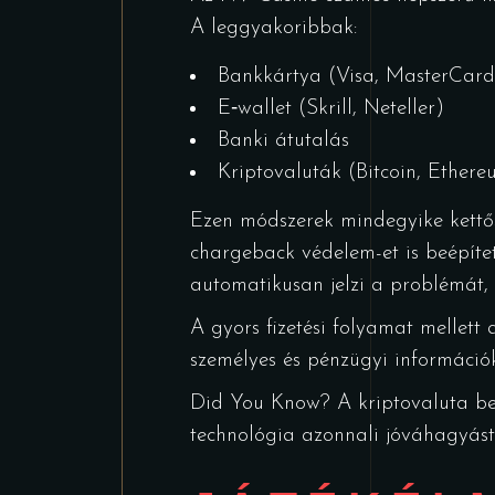
A leggyakoribbak:
Bankkártya (Visa, MasterCard
E‑wallet (Skrill, Neteller)
Banki átutalás
Kriptovaluták (Bitcoin, Ethere
Ezen módszerek mindegyike kettős 
chargeback védelem-et is beépíte
automatikusan jelzi a problémát, 
A gyors fizetési folyamat mellett 
személyes és pénzügyi információk
Did You Know? A kriptovaluta bef
technológia azonnali jóváhagyást 