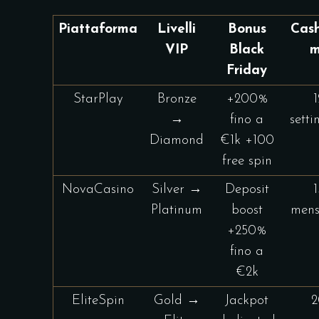
Piattaforma
Livelli
Bonus
Cas
VIP
Black
m
Friday
StarPlay
Bronze
+200%
→
fino a
sett
Diamond
€1k +100
free spin
NovaCasino
Silver →
Deposit
Platinum
boost
mens
+250%
fino a
€2k
EliteSpin
Gold →
Jackpot