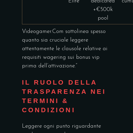
Elite
dedicated
cumu
+€500k
pool
Videogamer.Com sottolinea spesso
quanto sia cruciale leggere
attentamente le clausole relative ai
requisiti wagering sui bonus vip
prima dell’attivazione.“
IL RUOLO DELLA
TRASPARENZA NEI
TERMINI &
CONDIZIONI
Leggere ogni punto riguardante