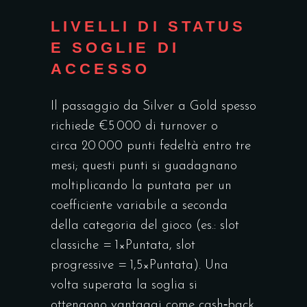
LIVELLI DI STATUS
E SOGLIE DI
ACCESSO
Il passaggio da Silver a Gold spesso
richiede €5 000 di turnover o
circa 20 000 punti fedeltà entro tre
mesi; questi punti si guadagnano
moltiplicando la puntata per un
coefficiente variabile a seconda
della categoria del gioco (es.: slot
classiche = 1×Puntata, slot
progressive = 1,5×Puntata). Una
volta superata la soglia si
ottengono vantaggi come cash‑back