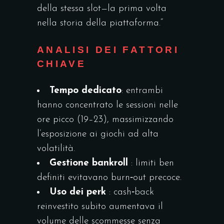
della stessa slot—la prima volta
nella storia della piattaforma.“
ANALISI DEI FATTORI
CHIAVE
Tempo dedicato
: entrambi
hanno concentrato le sessioni nelle
ore picco (19–23), massimizzando
l’esposizione ai giochi ad alta
volatilità.
Gestione bankroll
: limiti ben
definiti evitavano burn‑out precoce.
Uso dei perk
: cash‑back
reinvestito subito aumentava il
volume delle scommesse senza