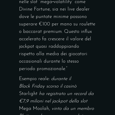
nelle slot “mega‑volatility” come
Divine Fortune, sia nei live dealer
dove le puntate minime possono
superare €100 per mano su roulette
o baccarat premium. Questo influx
accelerato fa crescere il valore del
jackpot quasi raddoppiando
rispetto alla media dei giocatori
occasionali durante lo stesso
periodo promozionale.“
Esempio reale
: durante il
Black Friday scorso il casinò
Starlight
ha registrato un record da
€7,9 milioni nel jackpot della slot
Mega Moolah
, vinto da un membro