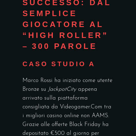
SUCCESSO: DAL
SEMPLICE
GIOCATORE AL
“HIGH ROLLER”
– 300 PAROLE
CASO STUDIO A
Marco Rossi ha iniziato come utente
Bronze su
JackpotCity
appena
arrivato sulla piattaforma
consigliata da Videogamer.Com tra
i migliori casino online non AAMS.
Grazie alle offerte Black Friday ha
depositato €500 al giorno per