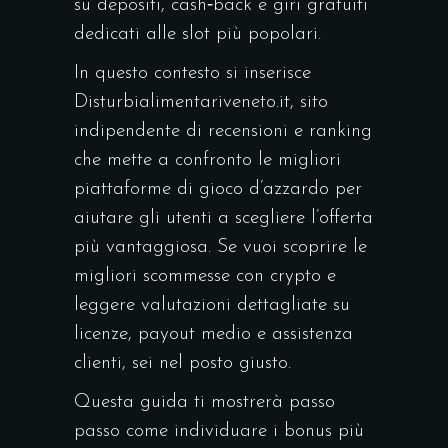
su depositi, cash‑back e giri gratuiti
dedicati alle slot più popolari.
In questo contesto si inserisce
Disturbialimentariveneto.it, sito
indipendente di recensioni e ranking
che mette a confronto le migliori
piattaforme di gioco d’azzardo per
aiutare gli utenti a scegliere l’offerta
più vantaggiosa. Se vuoi scoprire le
migliori
scommesse con crypto
e
leggere valutazioni dettagliate su
licenze, payout medio e assistenza
clienti, sei nel posto giusto.
Questa guida ti mostrerà passo
passo come individuare i bonus più