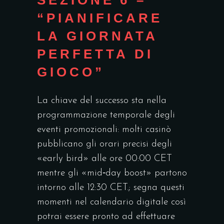
SEZIONE 6 –
“PIANIFICARE
LA GIORNATA
PERFETTA DI
GIOCO”
La chiave del successo sta nella
programmazione temporale degli
eventi promozionali: molti casinò
pubblicano gli orari precisi degli
«early bird» alle ore 00:00 CET
mentre gli «mid‑day boost» partono
intorno alle 12:30 CET.; segna questi
momenti nel calendario digitale così
potrai essere pronto ad effettuare