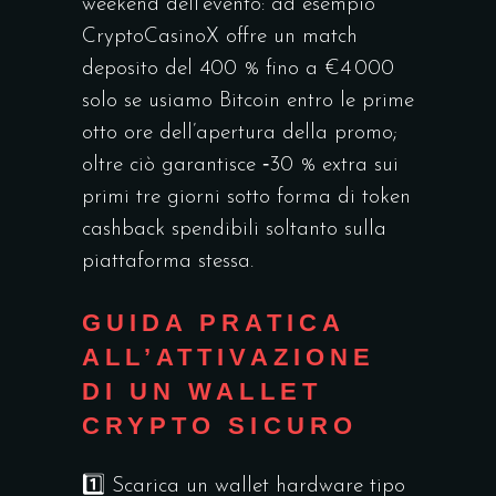
weekend dell’evento: ad esempio
CryptoCasinoX offre un match
deposit­​​o del 400 % fino a €4 000
solo se usiamo Bitcoin entro le prime
otto ore dell’apertura della promo;
oltre ciò garantisce ‑30 % extra sui
primi tre giorni sotto forma di token
cashback spendibili soltanto sulla
piattaforma stessa.​
GUIDA PRATICA
ALL’ATTIVAZIONE
DI UN WALLET
CRYPTO SICURO
1️⃣ Scarica un wallet hardware tipo