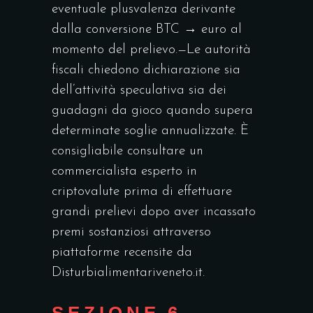
eventuale plusvalenza derivante
dalla conversione BTC → euro al
momento del prelievo.—Le autorità
fiscali chiedono dichiarazione sia
dell’attività speculativa sia dei
guadagni da gioco quando supera
determinate soglie annualizzate.​ È
consigliabile consultare un
commercialista esperto in
criptovalute prima di effettuare
grandi prelievi dopo aver incassato
premi sostanziosi attraverso
piattaforme recensite da
Disturbialimentariveneto.it.