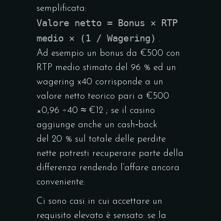
semplificata:
Valore netto = Bonus × RTP
medio × (1 / Wagering)
.
Ad esempio un bonus da €500 con
RTP medio stimato del 96 % ed un
wagering x40 corrisponde a un
valore netto teorico pari a €500
×0,96 ÷40 ≈ €12 ; se il casino
aggiunge anche un cash‑back
del 20 % sul totale delle perdite
nette potresti recuperare parte della
differenza rendendo l’affare ancora
conveniente.​
Ci sono casi in cui accettare un
requisito elevato è sensato: se la