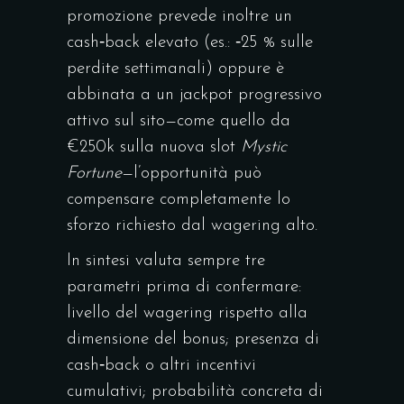
promozione prevede inoltre un
cash‑back elevato (es.: ‑25 % sulle
perdite settimanali) oppure è
abbinata a un jackpot progressivo
attivo sul sito—come quello da
€250k sulla nuova slot
Mystic
Fortune
—l’opportunità può
compensare completamente lo
sforzo richiesto dal wagering alto.​
In sintesi valuta sempre tre
parametri prima di confermare:
livello del wagering rispetto alla
dimensione del bonus; presenza di
cash‑back o altri incentivi
cumulativi; probabilità concreta di