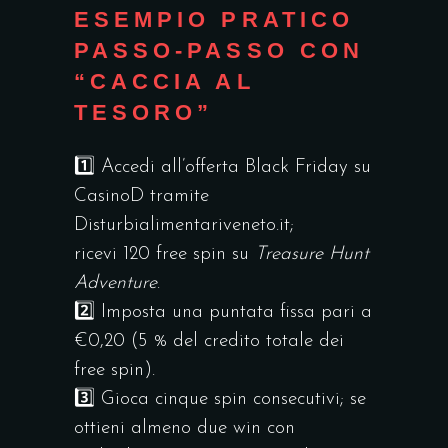
ESEMPIO PRATICO
PASSO‑PASSO CON
“CACCIA AL
TESORO”
1️⃣ Accedi all’offerta Black Friday su
CasinoD tramite
Disturbialimentariveneto.it;
ricevi 120 free spin su
Treasure Hunt
Adventure
.
2️⃣ Imposta una puntata fissa pari a
€0,20 (5 % del credito totale dei
free spin).
3️⃣ Gioca cinque spin consecutivi; se
ottieni almeno due win con