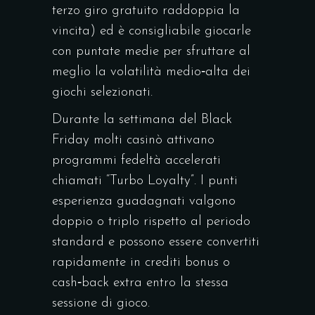
terzo giro gratuito raddoppia la
vincita) ed è consigliabile giocarle
con puntate medie per sfruttare al
meglio la volatilità medio‑alta dei
giochi selezionati.
Durante la settimana del Black
Friday molti casinò attivano
programmi fedeltà accelerati
chiamati “Turbo Loyalty”. I punti
esperienza guadagnati valgono
doppio o triplo rispetto al periodo
standard e possono essere convertiti
rapidamente in crediti bonus o
cash‑back extra entro la stessa
sessione di gioco.