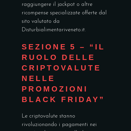
raggiungere il jackpot o altre
ricompense specializzate offerte dal
sito valutato da
Disturbialimentariveneto.it.
SEZIONE 5 – “IL
RUOLO DELLE
CRIPTOVALUTE
NELLE
PROMOZIONI
BLACK FRIDAY”
Le criptovalute stanno
rivoluzionando i pagamenti nei