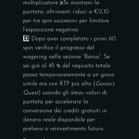
moltiplicatore ≥3x mantieni la
puntata; altrimenti riduci a €0,10
per tre spin successivi per limitare
l’esposizione negativa.
4️⃣ Dopo aver completato i primi 60
spin verifica il progresso del
wagering nella sezione “Bonus”. Se
sei già al 45 % del requisito totale
passa temporaneamente a un gioco
simile ma con RTP più alto (
Gonzo’s
Quest
) usando gli stessi valori di
puntata per accelerare la
conversione dei crediti gratuiti in
denaro reale disponibile per
prelievo o reinvestimento futuro.