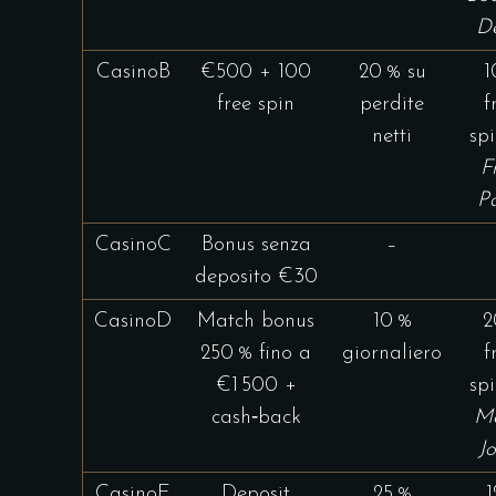
D
CasinoB
€500 + 100
20 % su
1
free spin
perdite
f
netti
spi
F
Pa
CasinoC
Bonus senza
–
deposito €30
CasinoD
Match bonus
10 %
2
250 % fino a
giornaliero
f
€1 500 +
spi
cash‑back
M
Jo
CasinoE
Deposit
25 %
1