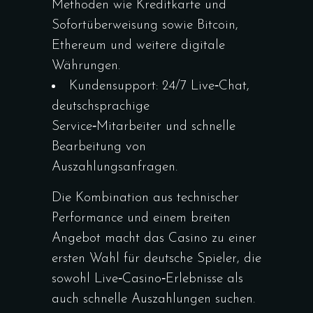
Methoden wie Kreditkarte und
Sofortüberweisung sowie Bitcoin,
Ethereum und weitere digitale
Währungen.
Kundensupport: 24/7 Live‑Chat,
deutschsprachige
Service‑Mitarbeiter und schnelle
Bearbeitung von
Auszahlungsanfragen.
Die Kombination aus technischer
Performance und einem breiten
Angebot macht das Casino zu einer
ersten Wahl für deutsche Spieler, die
sowohl Live‑Casino‑Erlebnisse als
auch schnelle Auszahlungen suchen.