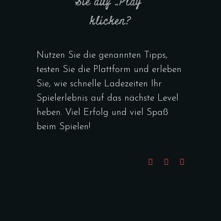
Sie auf „Play“
klicken?
Nutzen Sie die genannten Tipps,
testen Sie die Plattform und erleben
Sie, wie schnelle Ladezeiten Ihr
Spielerlebnis auf das nächste Level
heben. Viel Erfolg und viel Spaß
beim Spielen!