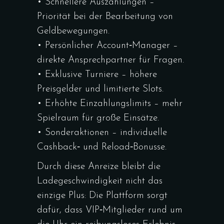
• Schnellere Auszahlungen –
Priorität bei der Bearbeitung von
Geldbewegungen.
• Persönlicher Account‑Manager –
direkte Ansprechpartner für Fragen.
• Exklusive Turniere – höhere
Preisgelder und limitierte Slots.
• Erhöhte Einzahlungslimits – mehr
Spielraum für große Einsätze.
• Sonderaktionen – individuelle
Cashback‑ und Reload‑Bonusse.
Durch diese Anreize bleibt die
Ladegeschwindigkeit nicht das
einzige Plus: Die Plattform sorgt
dafür, dass VIP‑Mitglieder rund um