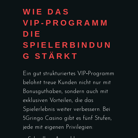
WIE DAS
VIP‑PROGRAMM
DIE
SPIELERBINDUN
G STÄRKT
Ein gut strukturiertes VIP‑Programm
belohnt treue Kunden nicht nur mit
Bonusguthaben, sondern auch mit
exklusiven Vorteilen, die das
Spielerlebnis weiter verbessern. Bei
5Gringo Casino gibt es fünf Stufen,
jede mit eigenen Privilegien: