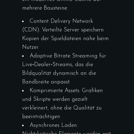
mehrere Bausteine:
Content Delivery Network
(CDN): Verteilte Server speichern
Kopien der Spieldateien nahe beim
Nutzer.
Adaptive Bitrate Streaming für
Live‑Dealer‑Streams, das die
Bildqualität dynamisch an die
Bandbreite anpasst.
Komprimierte Assets: Grafiken
und Skripte werden gezielt
verkleinert, ohne die Qualität zu
beeinträchtigen.
Asynchrones Laden: