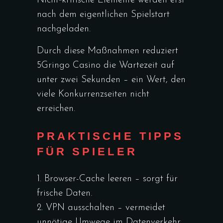
Nicht‑kritische Elemente werden erst
nach dem eigentlichen Spielstart
nachgeladen.
Durch diese Maßnahmen reduziert
5Gringo Casino die Wartezeit auf
unter zwei Sekunden – ein Wert, den
viele Konkurrenzseiten nicht
erreichen.
PRAKTISCHE TIPPS
FÜR SPIELER
Browser-Cache leeren – sorgt für
frische Daten.
VPN ausschalten – vermeidet
unnötige Umwege im Datenverkehr.