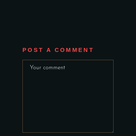
POST A COMMENT