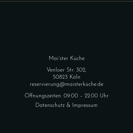
Mai´ster Küche
Venloer Str. 302,
50823 Köln
reservierung@maisterküche.de
Öffnungszeiten: 09:00 – 22:00 Uhr
Datenschutz & Impressum