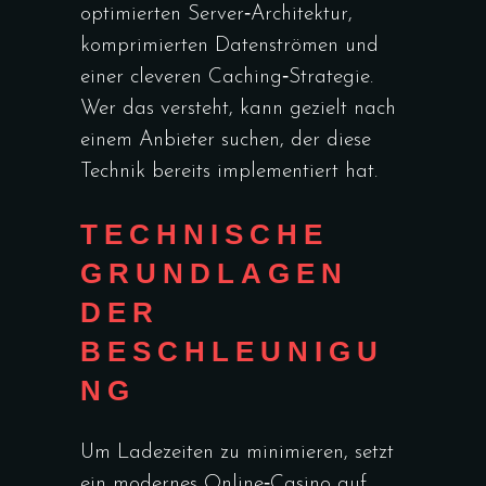
optimierten Server‑Architektur,
komprimierten Datenströmen und
einer cleveren Caching‑Strategie.
Wer das versteht, kann gezielt nach
einem Anbieter suchen, der diese
Technik bereits implementiert hat.
TECHNISCHE
GRUNDLAGEN
DER
BESCHLEUNIGU
NG
Um Ladezeiten zu minimieren, setzt
ein modernes Online‑Casino auf