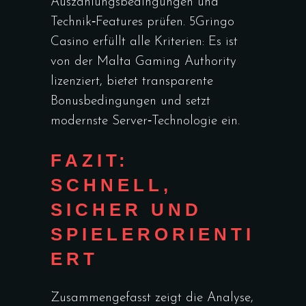
Auszahlungsbedingungen und
Technik‑Features prüfen. 5Gringo
Casino erfüllt alle Kriterien: Es ist
von der Malta Gaming Authority
lizenziert, bietet transparente
Bonusbedingungen und setzt
modernste Server‑Technologie ein.
FAZIT:
SCHNELL,
SICHER UND
SPIELERORIENTI
ERT
Zusammengefasst zeigt die Analyse,