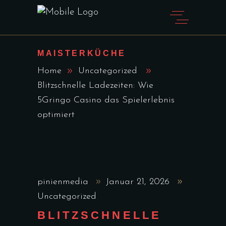
MAISTERKÜCHE
Home
Uncategorized
Blitzschnelle Ladezeiten: Wie
5Gringo Casino das Spielerlebnis
optimiert
pinienmedia
Januar 21, 2026
Uncategorized
BLITZSCHNELLE