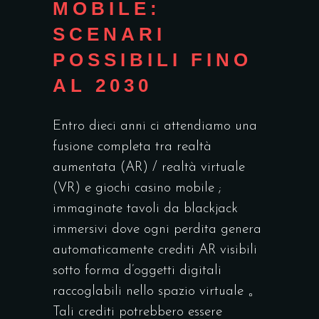
MOBILE:
SCENARI
POSSIBILI FINO
AL 2030
Entro dieci anni ci attendiamo una
fusione completa tra realtà
aumentata (AR) / realtà virtuale
(VR) e giochi casino mobile ;
immaginate tavoli da blackjack
immersivi dove ogni perdita genera
automaticamente crediti AR visibili
sotto forma d’oggetti digitali
raccoglabili nello spazio virtuale 。
Tali crediti potrebbero essere