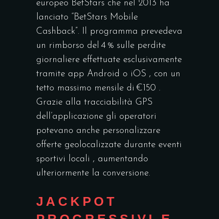
europeo BetStars che nel 2013 ha
lanciato “BetStars Mobile
Cashback”. Il programma prevedeva
un rimborso del 4 % sulle perdite
giornaliere effettuate esclusivamente
tramite app Android o iOS , con un
tetto massimo mensile di €150 .
Grazie alla tracciabilità GPS
dell’applicazione gli operatori
potevano anche personalizzare
offerte geolocalizzate durante eventi
sportivi locali , aumentando
ulteriormente la conversione.
JACKPOT