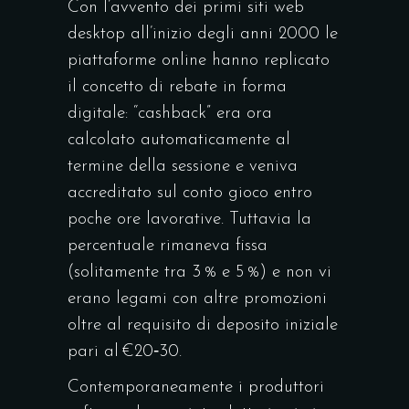
Con l’avvento dei primi siti web
desktop all’inizio degli anni 2000 le
piattaforme online hanno replicato
il concetto di rebate in forma
digitale: “cashback” era ora
calcolato automaticamente al
termine della sessione e veniva
accreditato sul conto gioco entro
poche ore lavorative. Tuttavia la
percentuale rimaneva fissa
(solitamente tra 3 % e 5 %) e non vi
erano legami con altre promozioni
oltre al requisito di deposito iniziale
pari al €20‑30.
Contemporaneamente i produttori