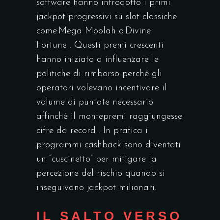
software hanno introdotto i primi
jackpot progressivi su slot classiche
come Mega Moolah o Divine
Fortune . Questi premi crescenti
hanno iniziato a influenzare le
politiche di rimborso perché gli
operatori volevano incentivare il
volume di puntate necessario
affinché il montepremi raggiungesse
cifre da record . In pratica i
programmi cashback sono diventati
un “cuscinetto” per mitigare la
percezione del rischio quando si
inseguivano jackpot milionari.
IL SALTO VERSO