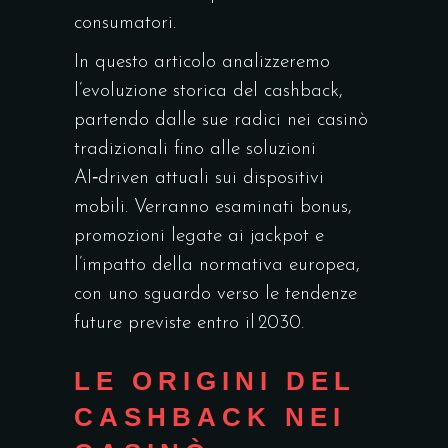
consumatori.
In questo articolo analizzeremo
l’evoluzione storica del cashback,
partendo dalle sue radici nei casinò
tradizionali fino alle soluzioni
AI‑driven attuali sui dispositivi
mobili. Verranno esaminati bonus,
promozioni legate ai jackpot e
l’impatto della normativa europea,
con uno sguardo verso le tendenze
future previste entro il 2030.
LE ORIGINI DEL
CASHBACK NEI