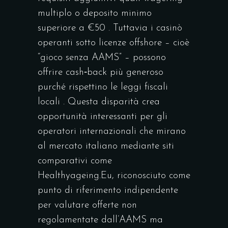
multiplo o deposito minimo
superiore a €50 . Tuttavia i casinò
operanti sotto licenze offshore – cioè
“gioco senza AAMS” – possono
offrire cash‑back più generoso
purché rispettino le leggi fiscali
locali . Questa disparità crea
opportunità interessanti per gli
operatori internazionali che mirano
al mercato italiano mediante siti
comparativi come
Healthyageing.Eu, riconosciuto come
punto di riferimento indipendente
per valutare offerte non
regolamentate dall’AAMS ma