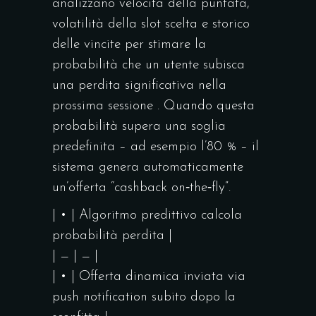
analizzano velocità della puntata,
volatilità della slot scelta e storico
delle vincite per stimare la
probabilità che un utente subisca
una perdita significativa nella
prossima sessione . Quando questa
probabilità supera una soglia
predefinita – ad esempio l’80 % – il
sistema genera automaticamente
un’offerta “cashback on‑the‑fly”.
| • | Algoritmo predittivo calcola
probabilità perdita |
| — | — |
| • | Offerta dinamica inviata via
push notification subito dopo la