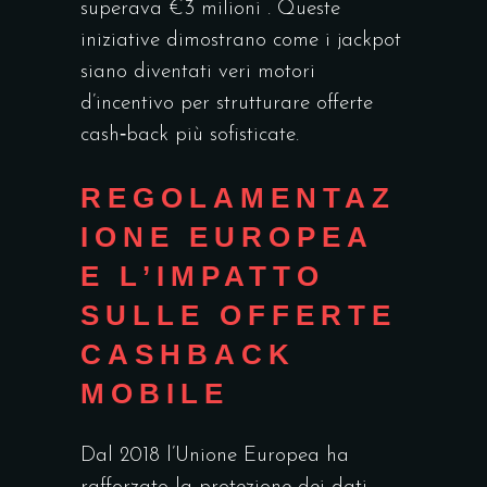
superava €3 milioni . Queste
iniziative dimostrano come i jackpot
siano diventati veri motori
d’incentivo per strutturare offerte
cash‑back più sofisticate.
REGOLAMENTAZ
IONE EUROPEA
E L’IMPATTO
SULLE OFFERTE
CASHBACK
MOBILE
Dal 2018 l’Unione Europea ha