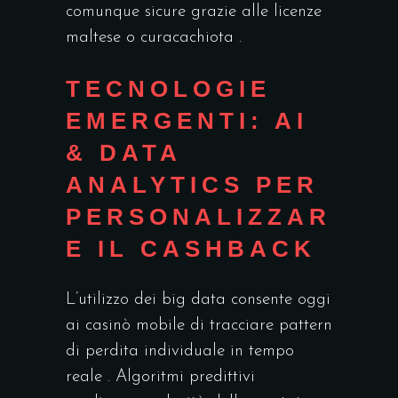
comunque sicure grazie alle licenze
maltese o curacachiota .
TECNOLOGIE
EMERGENTI: AI
& DATA
ANALYTICS PER
PERSONALIZZAR
E IL CASHBACK
L’utilizzo dei big data consente oggi
ai casinò mobile di tracciare pattern
di perdita individuale in tempo
reale . Algoritmi predittivi