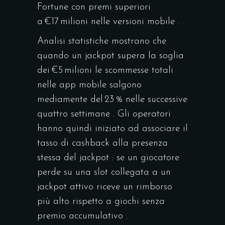
Fortune con premi superiori
a €17 milioni nelle versioni mobile .
Analisi statistiche mostrano che
quando un jackpot supera la soglia
dei €5 milioni le scommesse totali
nelle app mobile salgono
mediamente del 23 % nelle successive
quattro settimane . Gli operatori
hanno quindi iniziato ad associare il
tasso di cashback alla presenza
stessa del jackpot : se un giocatore
perde su una slot collegata a un
jackpot attivo riceve un rimborso
più alto rispetto a giochi senza
premio accumulativo .