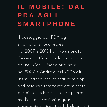
IL MOBILE: DAL
PDA AGLI
SMARTPHONE
Il passaggio dal PDA agli
smartphone touch‑screen
tra 2007 e 2012 ha rivoluzionato
l’accessibilità ai giochi d’azzardo
online . Con l’iPhone originale
nel 2007 e Android nel 2008 gli
utenti hanno potuto scaricare app
dedicate con interfacce ottimizzate
per piccoli schermi . La frequenza
media delle sessioni è quasi
raddoppiata rispetto al desktop : gli