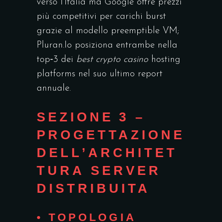
verso l’Italia ma Google offre prezzi
più competitivi per carichi burst
grazie al modello preemptible VM;
Pluran.Io posiziona entrambe nella
top‑3 dei
best crypto casino
hosting
platforms nel suo ultimo report
annuale.
SEZIONE 3 –
PROGETTAZIONE
DELL’ARCHITET
TURA SERVER
DISTRIBUITA
• TOPOLOGIA