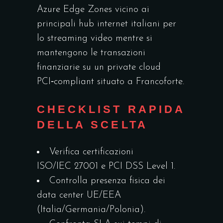
Azure Edge Zones vicino ai
principali hub internet italiani per
lo streaming video mentre si
mantengono le transazioni
finanziarie su un private cloud
PCI‑compliant situato a Francoforte.
CHECKLIST RAPIDA
DELLA SCELTA
Verifica certificazioni
ISO/IEC 27001 e PCI DSS Level 1.
Controlla presenza fisica dei
data center UE/EEA
(Italia/Germania/Polonia).