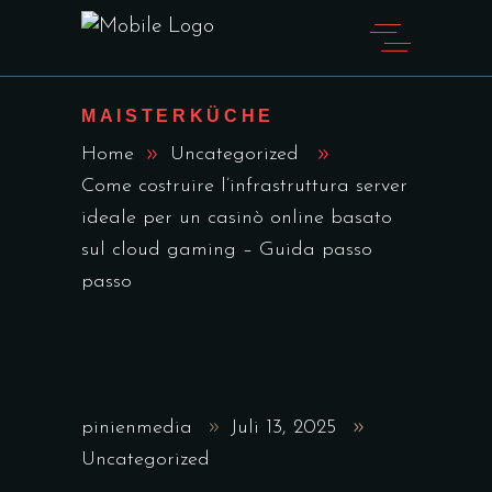
MAISTERKÜCHE
Home
Uncategorized
Come costruire l’infrastruttura server
ideale per un casinò online basato
sul cloud gaming – Guida passo
passo
pinienmedia
Juli 13, 2025
Uncategorized