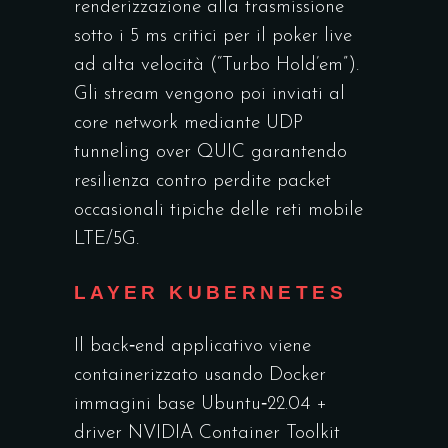
renderizzazione alla trasmissione
sotto i 5 ms critici per il poker live
ad alta velocità (“Turbo Hold’em”).
Gli stream vengono poi inviati al
core network mediante UDP
tunneling over QUIC garantendo
resilienza contro perdite packet
occasionali tipiche delle reti mobile
LTE/5G.
LAYER KUBERNETES
Il back‑end applicativo viene
containerizzato usando Docker
immagini base Ubuntu‑22.04 +
driver NVIDIA Container Toolkit