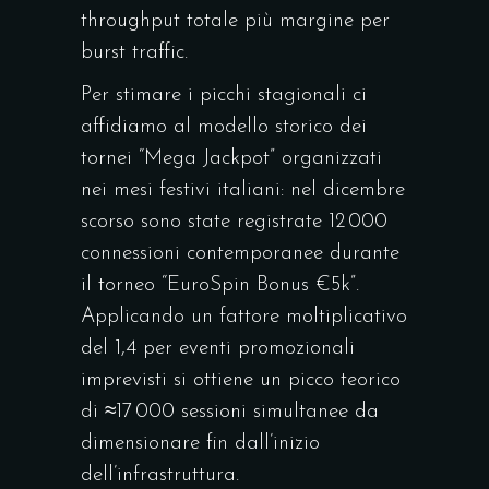
throughput totale più margine per
burst traffic.
Per stimare i picchi stagionali ci
affidiamo al modello storico dei
tornei “Mega Jackpot” organizzati
nei mesi festivi italiani: nel dicembre
scorso sono state registrate 12 000
connessioni contemporanee durante
il torneo “EuroSpin Bonus €5k”.
Applicando un fattore moltiplicativo
del 1,4 per eventi promozionali
imprevisti si ottiene un picco teorico
di ≈17 000 sessioni simultanee da
dimensionare fin dall’inizio
dell’infrastruttura.