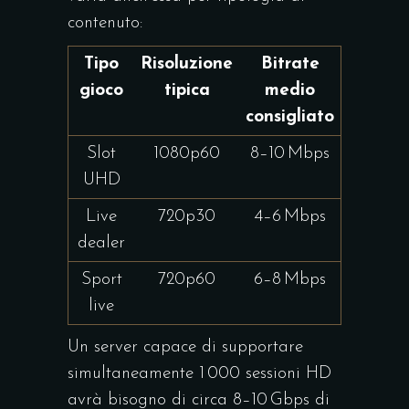
contenuto:
Tipo
Risoluzione
Bitrate
gioco
tipica
medio
consigliato
Slot
1080p60
8–10 Mbps
UHD
Live
720p30
4–6 Mbps
dealer
Sport
720p60
6–8 Mbps
live
Un server capace di supportare
simultaneamente 1 000 sessioni HD
avrà bisogno di circa 8–10 Gbps di