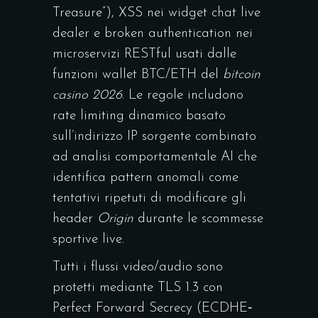
Treasure”), XSS nei widget chat live
dealer e broken authentication nei
microservizi RESTful usati dalle
funzioni wallet BTC/ETH del
bitcoin
casino 2026
. Le regole includono
rate limiting dinamico basato
sull’indirizzo IP sorgente combinato
ad analisi comportamentale AI che
identifica pattern anomali come
tentativi ripetuti di modificare gli
header
Origin
durante le scommesse
sportive live.
Tutti i flussi video/audio sono
protetti mediante TLS 1​.​​3 con
Perfect Forward Secrecy (ECDHE‐