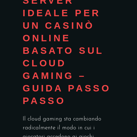
SERVER
IDEALE PER
UN CASINÒ
ONLINE
BASATO SUL
CLOUD
GAMING –
GUIDA PASSO
PASSO
Il cloud gaming sta cambiando
radicalmente il modo in cui i
giocatori accedono ai giochi