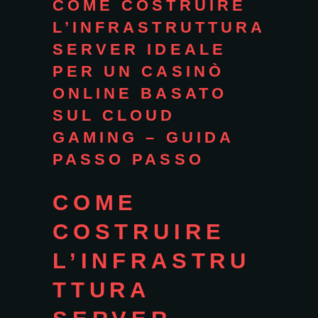
COME COSTRUIRE
L’INFRASTRUTTURA
SERVER IDEALE
PER UN CASINÒ
ONLINE BASATO
SUL CLOUD
GAMING – GUIDA
PASSO PASSO
COME
COSTRUIRE
L’INFRASTRU
TTURA