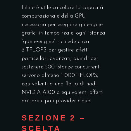
Infine è utile calcolare la capacità
computazionale della GPU
necessaria per eseguire gli engine
grafici in tempo reale: ogni istanza
“game‑engine” richiede circa
2 TFLOPS per gestire effetti
particellari avanzati; quindi per
sostenere 500 istanze concurrenti
servono almeno 1 000 TFLOPS,
equivalenti a una flotta di nodi
NVIDIA A100 o equivalenti offerti
dai principali provider cloud.
SEZIONE 2 –
SCELTA