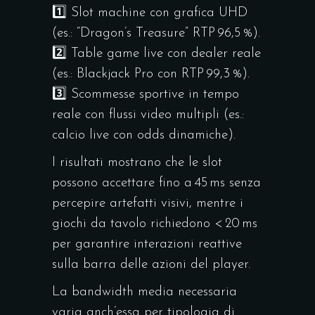
1️⃣ Slot machine con grafica UHD
(es.: “Dragon’s Treasure” RTP 96,5 %).
2️⃣ Table game live con dealer reale
(es.: Blackjack Pro con RTP 99,3 %).
3️⃣ Scommesse sportive in tempo
reale con flussi video multipli (es.:
calcio live con odds dinamiche).
I risultati mostrano che le slot
possono accettare fino a 45 ms senza
percepire artefatti visivi, mentre i
giochi da tavolo richiedono < 20 ms
per garantire interazioni reattive
sulla barra delle azioni del player.
La bandwidth media necessaria
varia anch’essa per tipologia di