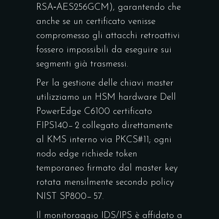
RSA‐AES256GCM), garantendo che
anche se un certificato venisse
compromesso gli attacchi retroattivi
fossero impossibili da eseguire sui
segmenti già trasmessi.
Per la gestione delle chiavi master
utilizziamo un HSM hardware Dell
PowerEdge C6100 certificato
FIPS140​​−​2 collegato direttamente
al KMS interno via PKCS#11; ogni
nodo edge richiede token
temporaneo firmato dal master key
rotata mensilmente secondo policy
NIST SP800​−​57.
Il monitoraggio IDS/IPS è affidato a