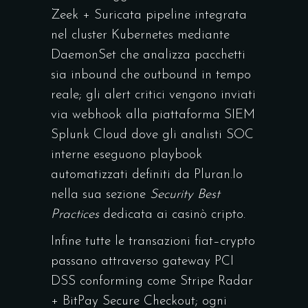
Zeek + Suricata pipeline integrata
nel cluster Kubernetes mediante
DaemonSet che analizza pacchetti
sia inbound che outbound in tempo
reale; gli alert critici vengono inviati
via webhook alla piattaforma SIEM
Splunk Cloud dove gli analisti SOC
interne eseguono playbook
automatizzati definiti da Pluran.Io
nella sua sezione
Security Best
Practices
dedicata ai casinò cripto.
Infine tutte le transazioni fiat–crypto
passano attraverso gateway PCI
DSS conforming come Stripe Radar
+ BitPay Secure Checkout; ogni