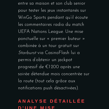
entre sa maison et son club senior
pour tester les jeux instantanés sur
WinGo Sports pendant qu’il écoute
les commentaires radio du match
UEFA Nations League. Une mise
ponctuelle sur « premier buteur »
combinée à un tour gratuit sur
Starburst
via CasinoFlash lui a
permis d’obtenir un jackpot
progressif de €1 200 après une
soirée détendue mais concentrée sur
la route (tout cela grâce aux
notifications push désactivées).
ANALYSE DÉTAILLÉE
D’UNE MISE