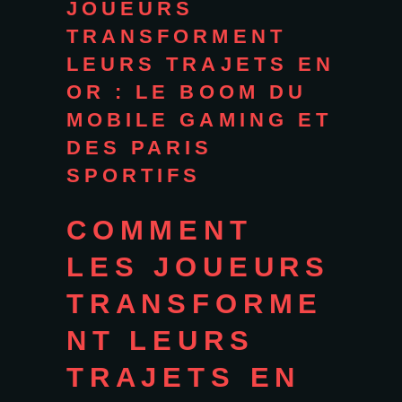
JOUEURS
TRANSFORMENT
LEURS TRAJETS EN
OR : LE BOOM DU
MOBILE GAMING ET
DES PARIS
SPORTIFS
COMMENT
LES JOUEURS
TRANSFORME
NT LEURS
TRAJETS EN