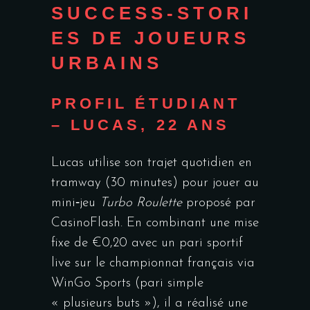
SUCCESS‑STORI
ES DE JOUEURS
URBAINS
PROFIL ÉTUDIANT
– LUCAS, 22 ANS
Lucas utilise son trajet quotidien en
tramway (30 minutes) pour jouer au
mini‑jeu
Turbo Roulette
proposé par
CasinoFlash. En combinant une mise
fixe de €0,20 avec un pari sportif
live sur le championnat français via
WinGo Sports (pari simple
« plusieurs buts »), il a réalisé une