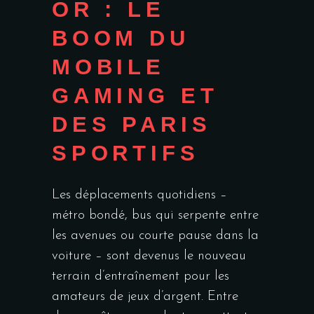
OR : LE
BOOM DU
MOBILE
GAMING ET
DES PARIS
SPORTIFS
Les déplacements quotidiens –
métro bondé, bus qui serpente entre
les avenues ou courte pause dans la
voiture – sont devenus le nouveau
terrain d’entraînement pour les
amateurs de jeux d’argent. Entre