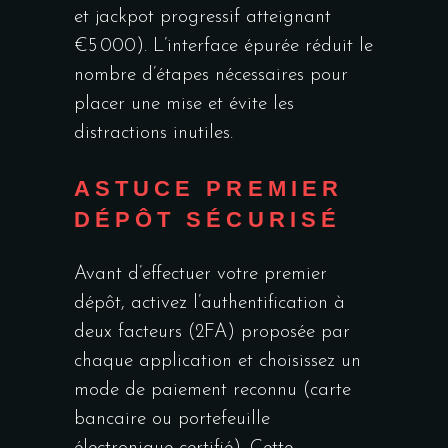
et jackpot progressif atteignant
€5 000). L’interface épurée réduit le
nombre d’étapes nécessaires pour
placer une mise et évite les
distractions inutiles.
ASTUCE PREMIER
DÉPÔT SÉCURISÉ
Avant d’effectuer votre premier
dépôt, activez l’authentification à
deux facteurs (2FA) proposée par
chaque application et choisissez un
mode de paiement reconnu (carte
bancaire ou portefeuille