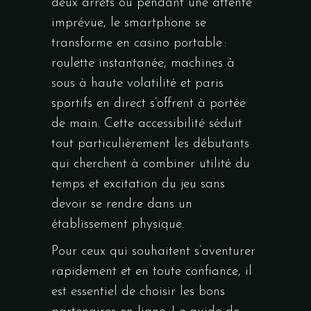
deux arrêts ou pendant une attente
imprévue, le smartphone se
transforme en casino portable :
roulette instantanée, machines à
sous à haute volatilité et paris
sportifs en direct s’offrent à portée
de main. Cette accessibilité séduit
tout particulièrement les débutants
qui cherchent à combiner utilité du
temps et excitation du jeu sans
devoir se rendre dans un
établissement physique.
Pour ceux qui souhaitent s’aventurer
rapidement et en toute confiance, il
est essentiel de choisir les bons