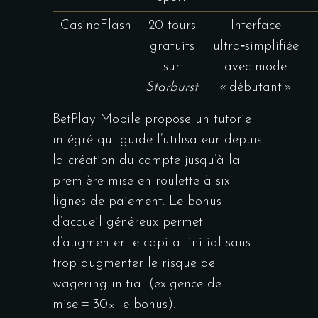
CasinoFlash
20 tours
Interface
gratuits
ultra‑simplifiée
sur
avec mode
Starburst
« débutant »
BetPlay Mobile propose un tutoriel
intégré qui guide l’utilisateur depuis
la création du compte jusqu’à la
première mise en roulette à six
lignes de paiement. Le bonus
d’accueil généreux permet
d’augmenter le capital initial sans
trop augmenter le risque de
wagering initial (exigence de
mise = 30× le bonus).