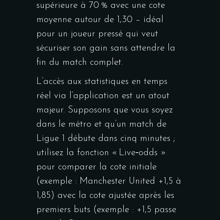
supérieure à 70 % avec une cote
moyenne autour de 1,30 – idéal
pour un joueur pressé qui veut
sécuriser son gain sans attendre la
fin du match complet.
L’accès aux statistiques en temps
réel via l’application est un atout
majeur. Supposons que vous soyez
dans le métro et qu’un match de
Ligue 1 débute dans cinq minutes ;
utilisez la fonction « Live‑odds »
pour comparer la cote initiale
(exemple : Manchester United +1,5 à
1,85) avec la cote ajustée après les
premiers buts (exemple : +1,5 passe