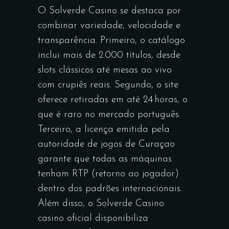
O Solverde Casino se destaca por
combinar variedade, velocidade e
transparência. Primeiro, o catálogo
inclui mais de 2.000 títulos, desde
slots clássicos até mesas ao vivo
com crupiês reais. Segundo, o site
oferece retiradas em até 24 horas, o
que é raro no mercado português.
Terceiro, a licença emitida pela
autoridade de jogos de Curaçao
garante que todas as máquinas
tenham RTP (retorno ao jogador)
dentro dos padrões internacionais.
Além disso, o Solverde Casino
casino oficial disponibiliza