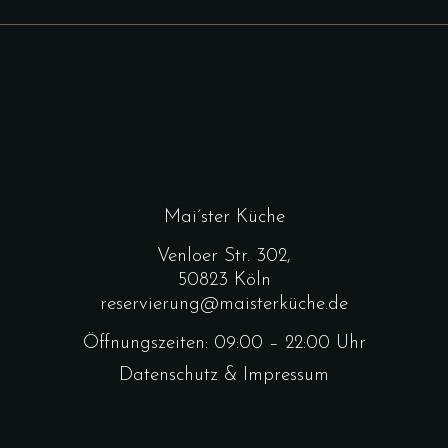
Mai´ster Küche
Venloer Str. 302,
50823 Köln
reservierung@maisterküche.de
Öffnungszeiten: 09:00 – 22:00 Uhr
Datenschutz & Impressum