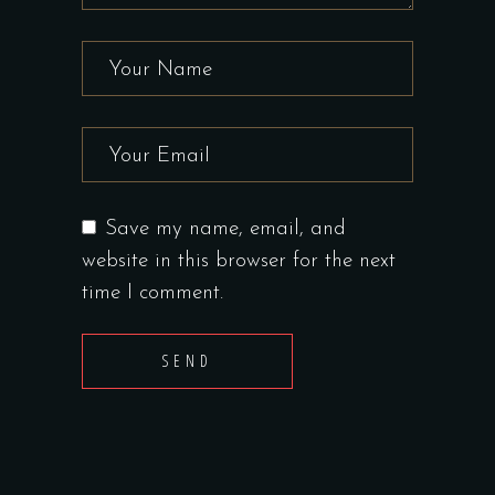
Save my name, email, and
website in this browser for the next
time I comment.
SEND