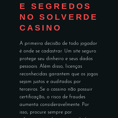
E SEGREDOS
NO SOLVERDE
CASINO
A primeira decisão de todo jogador
é onde se cadastrar. Um site seguro
protege seu dinheiro e seus dados
pessoais. Além disso, licenças
reconhecidas garantem que os jogos
sejam justos e auditados por
terceiros. Se o cassino não possuir
certificação, o risco de fraudes
aumenta consideravelmente. Por
isso, procure sempre por