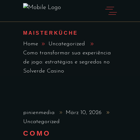
MAISTERKÜCHE
Home
Uncategorized
Como transformar sua experiência
de jogo: estratégias e segredos no
Solverde Casino
pinienmedia
März 10, 2026
Uncategorized
COMO