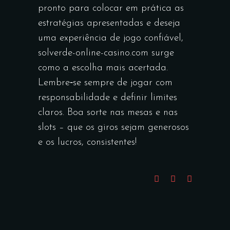
pronto para colocar em prática as
estratégias apresentadas e deseja
uma experiência de jogo confiável,
solverde-online-casino.com
surge
como a escolha mais acertada.
Lembre‑se sempre de jogar com
responsabilidade e definir limites
claros. Boa sorte nas mesas e nas
slots – que os giros sejam generosos
e os lucros, consistentes!