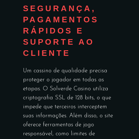
SEGURANÇA,
PAGAMENTOS
RÁPIDOS E
SUPORTE AO
CLIENTE
Um cassino de qualidade precisa
proteger o jogador em todas as
etapas. O Solverde Casino utiliza
criptografia SSL de 128 bits, o que
impede que terceiros interceptem
suas informações. Além disso, o site
oferece ferramentas de jogo
responsável, como limites de