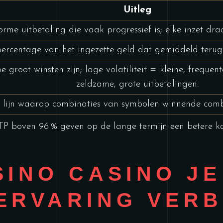
Uitleg
rme uitbetaling die vaak progressief is; elke inzet dra
ercentage van het ingezette geld dat gemiddeld terugk
groot winsten zijn; lage volatiliteit = kleine, frequent
zeldzame, grote uitbetalingen.
 lijn waarop combinaties van symbolen winnende comb
P boven 96 % geven op de lange termijn een betere kan
INO CASINO JE
ERVARING VER