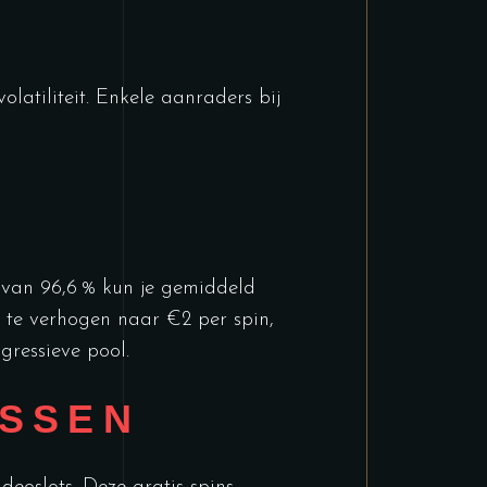
olatiliteit. Enkele aanraders bij
 van 96,6 % kun je gemiddeld
t te verhogen naar €2 per spin,
gressieve pool.
USSEN