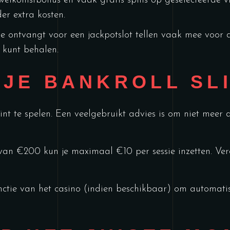
elkomstbonus en vaak gratis spins op geselecteerde vid
er extra kosten.
je ontvangt voor een jackpotslot tellen vaak mee voor d
 kunt behalen.
 JE BANKROLL SL
int te spelen. Een veelgebruikt advies is om niet meer 
an €200 kun je maximaal €10 per sessie inzetten. Ver
nctie van het casino (indien beschikbaar) om automatis