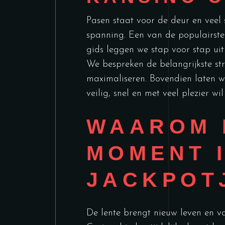
Pasen staat voor de deur en veel 
spanning. Een van de populairste 
gids leggen we stap voor stap uit 
We bespreken de belangrijkste str
maximaliseren. Bovendien laten w
veilig, snel en met veel plezier wil
WAAROM 
MOMENT 
JACKPOT
De lente brengt nieuw leven en va