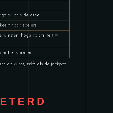
agt bij aan de groei.
eert naar spelers.
e winsten, hoge volatiliteit =
inaties vormen.
s op winst, zelfs als de jackpot
BETERD