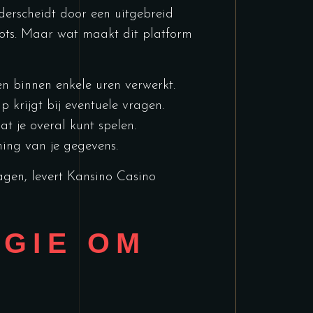
nderscheidt door een uitgebreid
ots. Maar wat maakt dit platform
 binnen enkele uren verwerkt.
 krijgt bij eventuele vragen.
t je overal kunt spelen.
ming van je gegevens.
agen, levert
Kansino Casino
EGIE OM