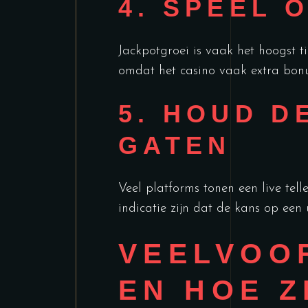
4. SPEEL 
Jackpotgroei is vaak het hoogst ti
omdat het casino vaak extra bonus
5. HOUD D
GATEN
Veel platforms tonen een live tell
indicatie zijn dat de kans op een 
VEELVOO
EN HOE Z