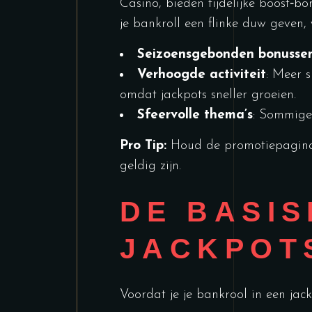
Casino, bieden tijdelijke boost‑bo
je bankroll een flinke duw geven,
Seizoensgebonden bonusse
Verhoogde activiteit
: Meer 
omdat jackpots sneller groeien.
Sfeervolle thema’s
: Sommige 
Pro Tip:
Houd de promotiepagina v
geldig zijn.
DE BASIS
JACKPOT
Voordat je je bankrool in een jac