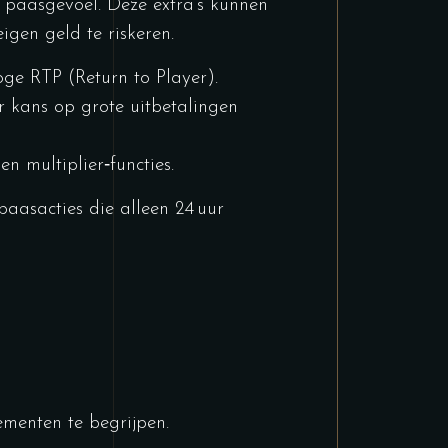
ke paasgevoel. Deze extra’s kunnen
igen geld te riskeren.
oge RTP (Return to Player).
r kans op grote uitbetalingen
 multiplier‑functies.
aasacties die alleen 24 uur
ementen te begrijpen.