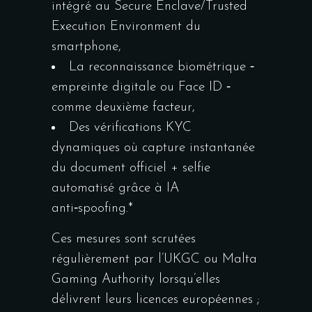
intégré au Secure Enclave/Trusted
Execution Environment du
smartphone,
La reconnaissance biométrique ‑
empreinte digitale ou Face ID ‑
comme deuxième facteur,
Des vérifications KYC
dynamiques où capture instantanée
du document officiel + selfie
automatisé grâce à IA
anti‑spoofing.*
Ces mesures sont scrutées
régulièrement par l’UKGC ou Malta
Gaming Authority lorsqu’elles
délivrent leurs licences européennes ;