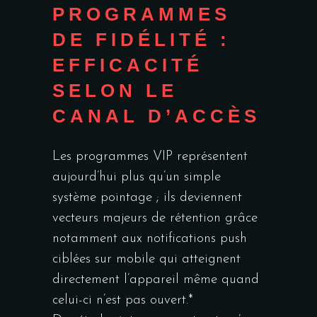
PROGRAMMES
DE FIDÉLITÉ :
EFFICACITÉ
SELON LE
CANAL D’ACCÈS
Les programmes VIP représentent
aujourd’hui plus qu’un simple
système pointage ; ils deviennent
vecteurs majeurs de rétention grâce
notamment aux notifications push
ciblées sur mobile qui atteignent
directement l’appareil même quand
celui-ci n’est pas ouvert.*