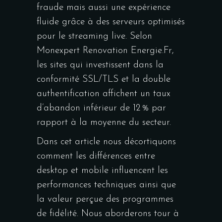
fraude mais aussi une expérience
fluide grâce à des serveurs optimisés
pour le streaming live. Selon
Monexpert Renovation Energie.Fr,
les sites qui investissent dans la
conformité SSL/TLS et la double
authentification affichent un taux
d’abandon inférieur de 12 % par
rapport à la moyenne du secteur.
Dans cet article nous décortiquons
comment les différences entre
desktop et mobile influencent les
performances techniques ainsi que
la valeur perçue des programmes
de fidélité. Nous aborderons tour à