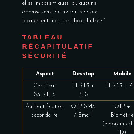
elles imposent aussi qu’aucune
donnée sensible ne soit stockée
localement hors sandbox chiffrée.*
TABLEAU
RÉCAPITULATIF
SÉCURITÉ
Aspect
Desktop
Mobile
Certificat
TLS 1.​3 +
TLS 1.​3 + 
SSL/TLS
PFS
Authentification
OTP SMS
OTP +
secondaire
/ Email
Biométrie
(empreinte/
ID)