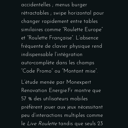
accidentelles ; menus burger
rétractables ; swipe horizontal pour
changer rapidement entre tables
similaires comme “Roulette Europe”
et “Roulette Française”. L’absence
fréquente de clavier physique rend
indispensable l’intégration
auto‑complète dans les champs
“Code Promo” ou “Montant mise”.
L’étude menée par Monexpert
Renovation Energie.Fr montre que
57 % des utilisateurs mobiles
préfèrent jouer aux jeux nécessitant
peu d’interactions multiples comme
le
Live Roulette
tandis que seuls 23