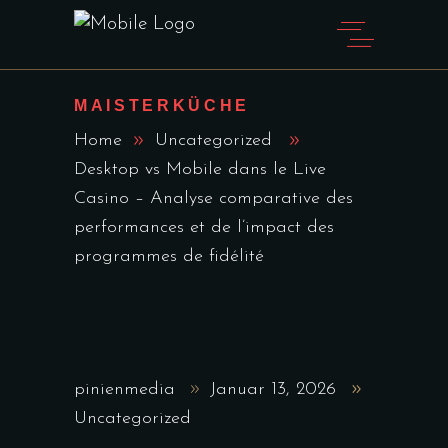
MAISTERKÜCHE
Home
Uncategorized
Desktop vs Mobile dans le Live
Casino – Analyse comparative des
performances et de l’impact des
programmes de fidélité
pinienmedia
Januar 13, 2026
Uncategorized