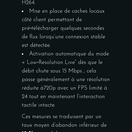
H264.
Mise en place de caches locaux
côté client permettant de
pré‑télécharger quelques secondes
de flux lorsqu’une connexion stable
est détectée.
Activation automatique du mode
« Low‑Resolution Live“ dès que le
débit chute sous ​15 Mbps ; cela
passe généralement à une résolution
réduite à​720p avec un FPS limité à​
24 tout en maintenant l’interaction
tactile intacte.
Ces mesures se traduisent par un
taux moyen d’abandon inférieur de​