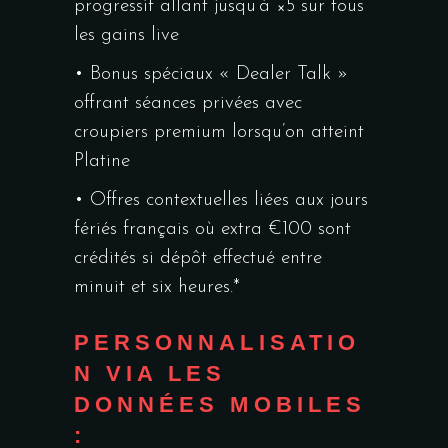
progressif allant jusqu’à​ ×5 sur tous
les gains live
• Bonus spéciaux « Dealer Talk »
offrant séances privées avec
croupiers premium lorsqu’on atteint
Platine
• Offres contextuelles liées aux jours
fériés français où extra €100 sont
crédités si dépôt effectué entre
minuit et six heures.*
PERSONNALISATIO
N VIA LES
DONNÉES MOBILES
: