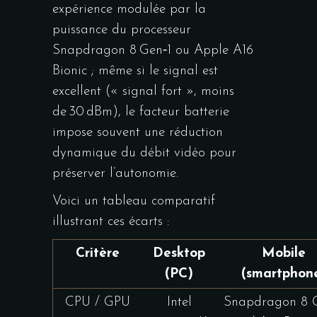
expérience modulée par la
puissance du processeur
Snapdragon 8 Gen‑1 ou Apple A16
Bionic ; même si le signal est
excellent (« signal fort », moins
de 30 dBm), le facteur batterie
impose souvent une réduction
dynamique du débit vidéo pour
préserver l’autonomie.
Voici un tableau comparatif
illustrant ces écarts :
Critère
Desktop
Mobile
(PC)
(smartphon
CPU / GPU
Intel
Snapdragon 8 