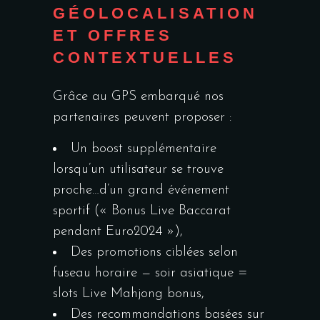
GÉOLOCALISATION
ET OFFRES
CONTEXTUELLES
Grâce au GPS embarqué nos
partenaires peuvent proposer :
Un boost supplémentaire
lorsqu’un utilisateur se trouve
proche…d’un grand événement
sportif (« Bonus Live Baccarat
pendant Euro2024 »),
Des promotions ciblées selon
fuseau horaire — soir asiatique =
slots Live Mahjong bonus,
Des recommandations basées sur