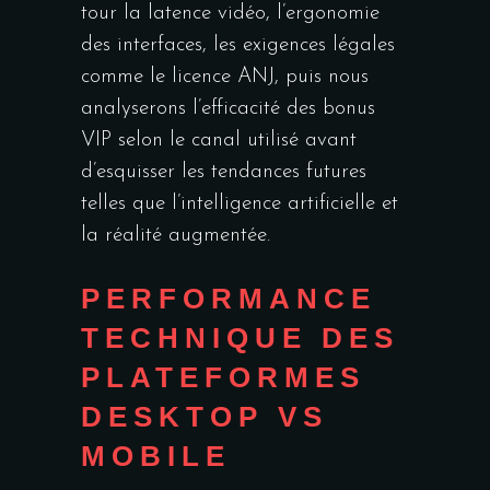
tour la latence vidéo, l’ergonomie
des interfaces, les exigences légales
comme le licence ANJ, puis nous
analyserons l’efficacité des bonus
VIP selon le canal utilisé avant
d’esquisser les tendances futures
telles que l’intelligence artificielle et
la réalité augmentée.
PERFORMANCE
TECHNIQUE DES
PLATEFORMES
DESKTOP VS
MOBILE