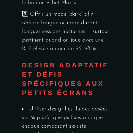
le bouton « Bet Max ».
3️⃣ Offrir un mode “dark” afin
réduire fatigue oculaire durant
longues sessions nocturnes — surtout
pertinent quand on joue avec une
RTP élevée autour de 96–98 %.
DESIGN ADAPTATIF
ET DÉFIS
SPÉCIFIQUES AUX
PETITS ÉCRANS
Utiliser des grilles fluides basées
sur % plutôt que px fixes afin que
chaque composant s’ajuste