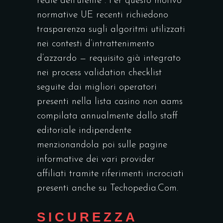
reale dell’utente . Per questo motivo
normative UE recenti richiedono
trasparenza sugli algoritmi utilizzati
nei contesti d’intrattenimento
d’azzardo — requisito già integrato
nei process validation checklist
seguite dai migliori operatori
presenti nella lista casino non aams
compilata annualmente dallo staff
editoriale indipendente
menzionandola poi sulle pagine
informative dei vari provider
affiliati tramite riferimenti incrociati
presenti anche su Techopedia.Com.
SICUREZZA