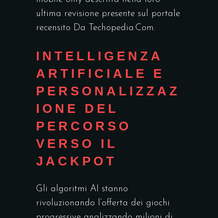
ultima revisione presente sul portale
recensito Da Techopedia.Com.
INTELLIGENZA
ARTIFICIALE E
PERSONALIZZAZ
IONE DEL
PERCORSO
VERSO IL
JACKPOT
Gli algoritmi AI stanno
rivoluzionando l’offerta dei giochi
progressive analizzando milioni di