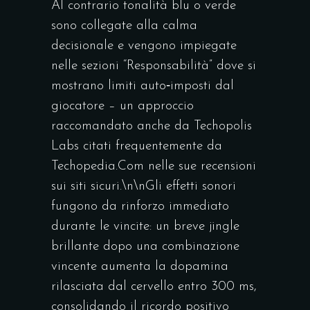
Al contrario tonalità blu o verde
sono collegate alla calma
decisionale e vengono impiegate
nelle sezioni “Responsabilità” dove si
mostrano limiti auto‑imposti dal
giocatore – un approccio
raccomandato anche da Techopolis
Labs citati frequentemente da
Techopedia.Com nelle sue recensioni
sui siti sicuri.\n\nGli effetti sonori
fungono da rinforzo immediato
durante le vincite: un breve jingle
brillante dopo una combinazione
vincente aumenta la dopamina
rilasciata dal cervello entro 300 ms,
consolidando il ricordo positivo