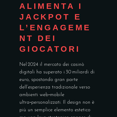
ALIMENTA I
JACKPOT E
L’ENGAGEME
NT DEI
GIOCATORI
Nel 2024 il mercato dei casinò
digitali ha superato i 30 miliardi di
euro, spostando gran parte
dell’esperienza tradizionale verso
ambienti web‑mobile
ultra‑personalizzati. Il design non è
più un semplice elemento estetico