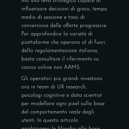
ma una leva strategica capace di
influenzare decisioni di gioco, tempo
medio di sessione e tassi di
conversione delle offerte progressive.
Per approfondire la varietà di
piattaforme che operano al di fuori
della regolamentazione italiana,
basta consultare il riferimento su
casino online non AAMS
.
Gli operatori più grandi investono
ora in team di UX research,
psicologi cognitive e data scientist
per modellare ogni pixel sulla base
del comportamento reale degli
utenti. In questo articolo
analizziamo la filosofia alla base