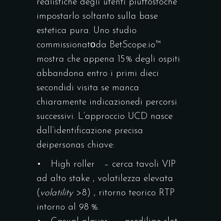
real­istiche degli utenti piuttostoche
impostarlo soltanto sulla base
estetica pura.​ Uno studio
commissionatо​da BetScope.io™
mostra che appena ​15 %​​ degli ospiti
abbandona entro i primi dieci
secondidi visita se manca
chiaramente indicazionedi percorsi
successivi.​ L’approccio UCD nasce
dall’identificazione precisa
deipersonas chiave:
• High roller – cerca tavoli VIP
ad alto stake , volatilezza elevata
(
volatility
>8) , ritorno teorico RTP
intorno al ​98 %​.