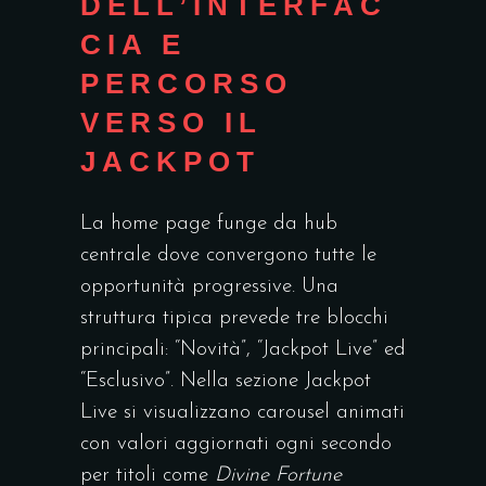
DELL’INTERFAC
CIA E
PERCORSO
VERSO IL
JACKPOT
La home page funge da hub
centrale dove convergono tutte le
opportunità progressive. Una
struttura tipica prevede tre blocchi
principali: “Novità”, “Jackpot Live” ed
“Esclusivo”. Nella sezione Jackpot
Live si visualizzano carousel animati
con valori aggiornati ogni secondo
per titoli come
Divine Fortune