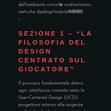
dell’ambiente virtualе ​⁠​​confrontiamo
metriche desktop/mobile ⁠⁠​​​​ ￼￼￼ ‌‎‏‍⁦⁩‏‌‪‏‏‪‬‎‫‬‫‌‭⁬⁫‬‮
⁣⠀ ⠀ ‑ ⁠­­­­­­­­­­­
SEZIONE 1 – “LA
FILOSOFIA DEL
DESIGN
CENTRATO SUL
GIOCATORE”
Il principio fondamentale dietro
ogni interfaccia vincente resta lo
User‑Centered Design (UCD):
progettare intorno alle esigenze