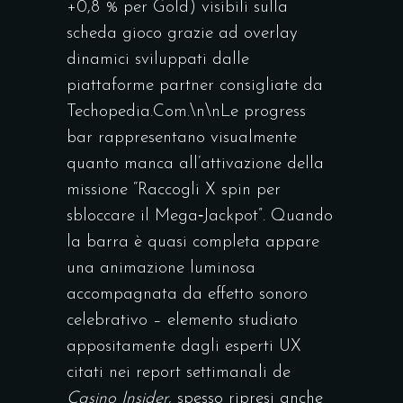
+0,8 % per Gold) visibili sulla
scheda gioco grazie ad overlay
dinamici sviluppati dalle
piattaforme partner consigliate da
Techopedia.Com.\n\nLe progress
bar rappresentano visualmente
quanto manca all’attivazione della
missione “Raccogli X spin per
sbloccare il Mega‑Jackpot”. Quando
la barra è quasi completa appare
una animazione luminosa
accompagnata da effetto sonoro
celebrativo – elemento studiato
appositamente dagli esperti UX
citati nei report settimanali de
Casino Insider
, spesso ripresi anche