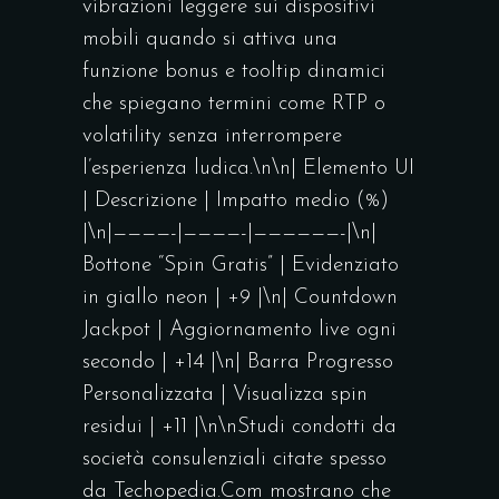
vibrazioni leggere sui dispositivi
mobili quando si attiva una
funzione bonus e tooltip dinamici
che spiegano termini come RTP o
volatility senza interrompere
l’esperienza ludica.\n\n| Elemento UI
| Descrizione | Impatto medio (%)
|\n|————-|————-|——————-|\n|
Bottone “Spin Gratis” | Evidenziato
in giallo neon | +9 |\n| Countdown
Jackpot | Aggiornamento live ogni
secondo | +14 |\n| Barra Progresso
Personalizzata | Visualizza spin
residui | +11 |\n\nStudi condotti da
società consulenziali citate spesso
da Techopedia.Com mostrano che