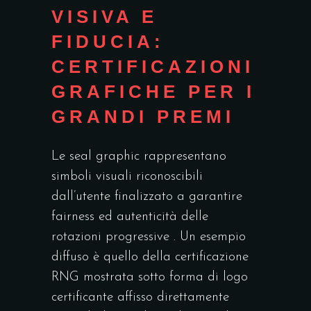
VISIVA E
FIDUCIA:
CERTIFICAZIONI
GRAFICHE PER I
GRANDI PREMI
Le seal graphic rappresentano
simboli visuali riconoscibili
dall’utente finalizzato a garantire
fairness ed autenticità delle
rotazioni progressive . Un esempio
diffuso è quello della certificazione
RNG mostrata sotto forma di logo
certificante affisso direttamente