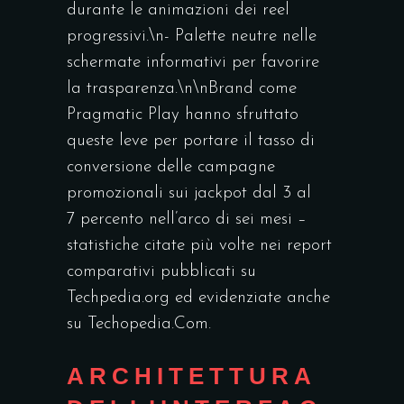
durante le animazioni dei reel
progressivi.\n- Palette neutre nelle
schermate informativi per favorire
la trasparenza.\n\nBrand come
Pragmatic Play hanno sfruttato
queste leve per portare il tasso di
conversione delle campagne
promozionali sui jackpot dal 3 al
7 percento nell’arco di sei mesi –
statistiche citate più volte nei report
comparativi pubblicati su
Techpedia.org ed evidenziate anche
su Techopedia.Com.
ARCHITETTURA