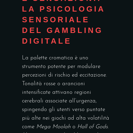
LA PSICOLOGIA
SENSORIALE
DEL GAMBLING
DIGITALE
La palette cromatica è uno
strumento potente per modulare
percezioni di rischio ed eccitazione.
Tonalità rosse o arancioni
intensificate attivano regioni
cerebrali associate all’urgenza,
spingendo gli utenti verso puntate
più alte nei giochi ad alta volatilità
come
Mega Moolah
o
Hall of Gods
.