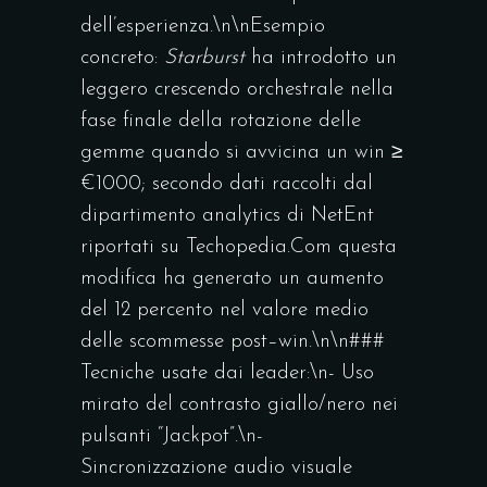
dell’esperienza.\n\nEsempio
concreto:
Starburst
ha introdotto un
leggero crescendo orchestrale nella
fase finale della rotazione delle
gemme quando si avvicina un win ≥
€1000; secondo dati raccolti dal
dipartimento analytics di NetEnt
riportati su Techopedia.Com questa
modifica ha generato un aumento
del 12 percento nel valore medio
delle scommesse post–win.\n\n###
Tecniche usate dai leader:\n- Uso
mirato del contrasto giallo/nero nei
pulsanti “Jackpot”.\n-
Sincronizzazione audio visuale