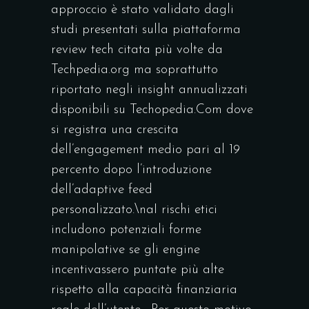
approccio è stato validato dagli
studi presentati sulla piattaforma
review tech citata più volte da
Techpedia.org ma soprattutto
riportato negli insight annualizzati
disponibili su Techopedia.Com dove
si registra una crescita
dell’engagement medio pari al 19
percento dopo l’introduzione
dell’adaptive feed
personalizzato.\naI rischi etici
includono potenziali forme
manipolative se gli engine
incentivassero puntate più alte
rispetto alla capacità finanziaria