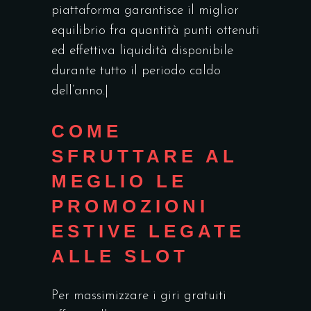
piattaforma garantisce il miglior
equilibrio fra quantità punti ottenuti
ed effettiva liquidità disponibile
durante tutto il periodo caldo
dell’anno.|
COME
SFRUTTARE AL
MEGLIO LE
PROMOZIONI
ESTIVE LEGATE
ALLE SLOT
Per massimizzare i giri gratuiti