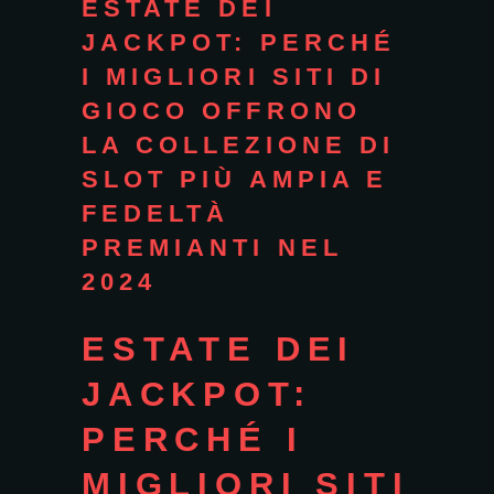
ESTATE DEI
JACKPOT: PERCHÉ
I MIGLIORI SITI DI
GIOCO OFFRONO
LA COLLEZIONE DI
SLOT PIÙ AMPIA E
FEDELTÀ
PREMIANTI NEL
2024
ESTATE DEI
JACKPOT:
PERCHÉ I
MIGLIORI SITI