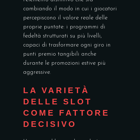
cambiando il modo in cui i giocatori
percepiscono il valore reale delle
proprie puntate: i programmi di
fedeltà strutturati su più livelli,
capaci di trasformare ogni giro in
punti premio tangibili anche
durante le promozioni estive più
aggressive.
LA VARIETÀ
DELLE SLOT
COME FATTORE
DECISIVO