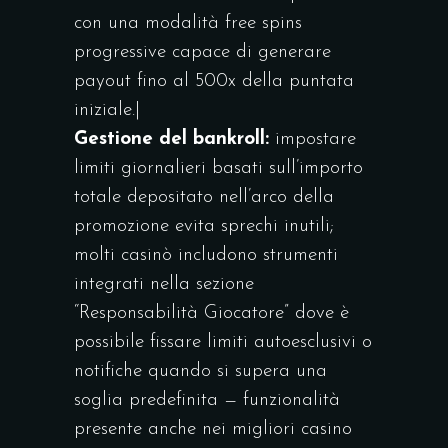
con una modalità free spins
progressive capace di generare
payout fino al 500x della puntata
iniziale.|
Gestione del bankroll:
impostare
limiti giornalieri basati sull’importo
totale depositato nell’arco della
promozione evita sprechi inutili;
molti casinò includono strumenti
integrati nella sezione
“Responsabilità Giocatore” dove è
possibile fissare limiti autoesclusivi o
notifiche quando si supera una
soglia predefinita — funzionalità
presente anche nei migliori casino