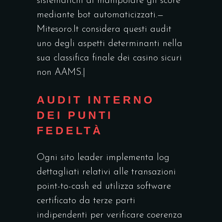
sistematichi di manipolare gli score
mediante bot automaticizzati.—
Mitesoro.It considera questi audit
uno degli aspetti determinanti nella
sua classifica finale dei casino sicuri
non AAMS.|
AUDIT INTERNO
DEI PUNTI
FEDELTÀ
Ogni sito leader implementa log
dettagliati relativi alle transazioni
point-to-cash ed utilizza software
certificato da terze parti
indipendenti per verificare coerenza