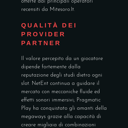
offerte dai principali operatori
recensiti da Mitesoro.It.
QUALITÀ DEI
PROVIDER
PARTNER
Il valore percepito da un giocatore
dipende fortemente dalla
reputazione degli studi dietro ogni
slot. NetEnt continua a guidare il
mercato con meccaniche fluide ed
effetti sonori immersivi; Pragmatic
Play ha conquistato gli amanti della
megaways grazie alla capacità di
creare migliaia di combinazioni