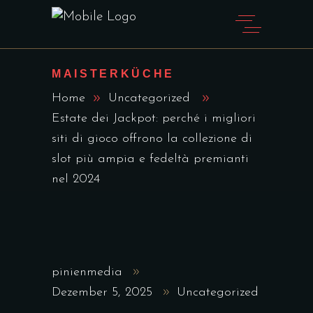
MAISTERKÜCHE
Home
Uncategorized
Estate dei Jackpot: perché i migliori
siti di gioco offrono la collezione di
slot più ampia e fedeltà premianti
nel 2024
pinienmedia
Dezember 5, 2025
Uncategorized