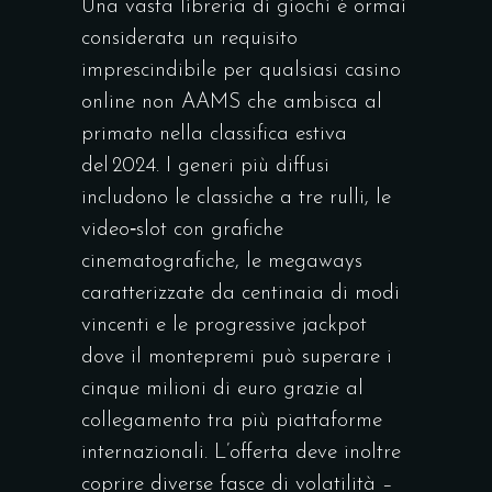
Una vasta libreria di giochi è ormai
considerata un requisito
imprescindibile per qualsiasi casino
online non AAMS che ambisca al
primato nella classifica estiva
del 2024. I generi più diffusi
includono le classiche a tre rulli, le
video‑slot con grafiche
cinematografiche, le megaways
caratterizzate da centinaia di modi
vincenti e le progressive jackpot
dove il montepremi può superare i
cinque milioni di euro grazie al
collegamento tra più piattaforme
internazionali. L’offerta deve inoltre
coprire diverse fasce di volatilità –