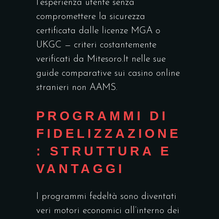
l’esperienza utente senza
compromettere la sicurezza
certificata dalle licenze MGA o
UKGC — criteri costantemente
verificati da Mitesoro.It nelle sue
guide comparative sui casino online
stranieri non AAMS.
PROGRAMMI DI
FIDELIZZAZIONE
: STRUTTURA E
VANTAGGI
I programmi fedeltà sono diventati
veri motori economici all’interno dei