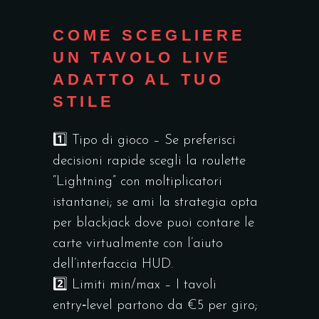
COME SCEGLIERE
UN TAVOLO LIVE
ADATTO AL TUO
STILE
1️⃣ Tipo di gioco – Se preferisci
decisioni rapide scegli la roulette
“Lightning” con moltiplicatori
istantanei; se ami la strategia opta
per blackjack dove puoi contare le
carte virtualmente con l’aiuto
dell’interfaccia HUD.
2️⃣ Limiti min/max – I tavoli
entry‑level partono da €5 per giro;