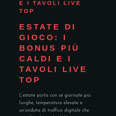
E I TAVOLI LIVE
TOP
ESTATE DI
GIOCO: I
BONUS PIÙ
CALDI E I
TAVOLI LIVE
TOP
L’estate porta con sé giornate più
lunghe, temperature elevate e
un’ondata di traffico digitale che