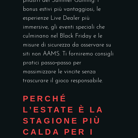
pilastri del Summer Gaming: i
bonus estivi più vantaggiosi, le
esperienze Live Dealer più
immersive, gli eventi speciali che
culminano nel Black Friday e le
misure di sicurezza da osservare su
siti non AAMS. Ti forniremo consigli
pratici passo‑passo per
massimizzare le vincite senza
trascurare il gioco responsabile.
PERCHÉ
L’ESTATE È LA
STAGIONE PIÙ
CALDA PER I