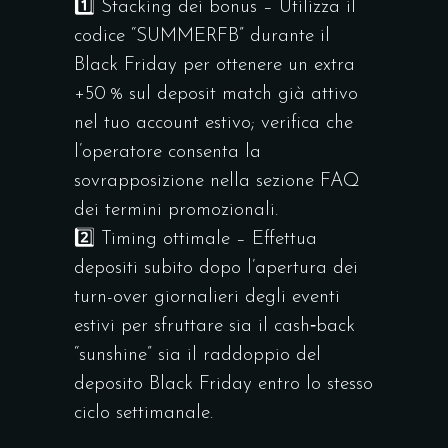
1️⃣ Stacking dei bonus – Utilizza il
codice “SUMMERFB” durante il
Black Friday per ottenere un extra
+50 % sul deposit match già attivo
nel tuo account estivo; verifica che
l’operatore consenta la
sovrapposizione nella sezione FAQ
dei termini promozionali.
2️⃣ Timing ottimale – Effettua
depositi subito dopo l’apertura dei
turn-over giornalieri degli eventi
estivi per sfruttare sia il cash‑back
“sunshine” sia il raddoppio del
deposito Black Friday entro lo stesso
ciclo settimanale.