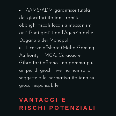
AAMS/ADM garantisce tutela
dei giocatori italiani tramite
obblighi fiscali locali e meccanismi
anti‑frodi gestiti dall’Agenzia delle
Dogane e dei Monopoli.
Licenze offshore (Malta Gaming
Authority – MGA, Curacao e
Gibraltar) offrono una gamma più
ampia di giochi live ma non sono
soggette alla normativa italiana sul
gioco responsabile.
VANTAGGI E
RISCHI POTENZIALI