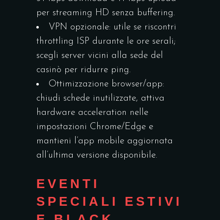
per streaming HD senza buffering.
VPN opzionale: utile se riscontri
throttling ISP durante le ore serali;
scegli server vicini alla sede del
casinò per ridurre ping.
Ottimizzazione browser/app:
chiudi schede inutilizzate, attiva
hardware acceleration nelle
impostazioni Chrome/Edge e
mantieni l’app mobile aggiornata
all’ultima versione disponibile.
EVENTI
SPECIALI ESTIVI
E BLACK