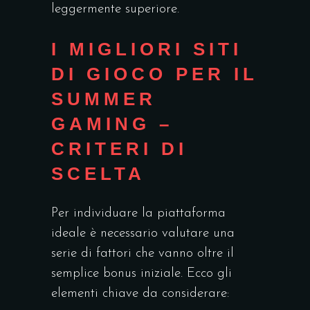
leggermente superiore.
I MIGLIORI SITI
DI GIOCO PER IL
SUMMER
GAMING –
CRITERI DI
SCELTA
Per individuare la piattaforma
ideale è necessario valutare una
serie di fattori che vanno oltre il
semplice bonus iniziale. Ecco gli
elementi chiave da considerare: