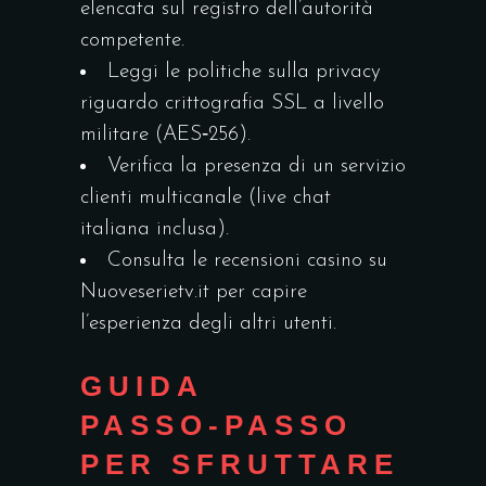
elencata sul registro dell’autorità
competente.
Leggi le politiche sulla privacy
riguardo crittografia SSL a livello
militare (AES‑256).
Verifica la presenza di un servizio
clienti multicanale (live chat
italiana inclusa).
Consulta le recensioni casino su
Nuoveserietv.it per capire
l’esperienza degli altri utenti.
GUIDA
PASSO‑PASSO
PER SFRUTTARE