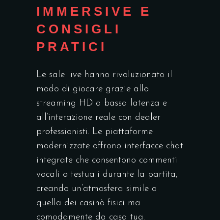
IMMERSIVE E
CONSIGLI
PRATICI
Le sale live hanno rivoluzionato il
modo di giocare grazie allo
streaming HD a bassa latenza e
all’interazione reale con dealer
professionisti. Le piattaforme
modernizzate offrono interfacce chat
integrate che consentono commenti
vocali o testuali durante la partita,
creando un’atmosfera simile a
quella dei casinò fisici ma
comodamente da casa tua.