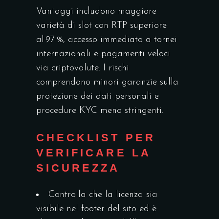
Vantaggi includono maggiore
varietà di slot con RTP superiore
al 97 %, accesso immediato a tornei
internazionali e pagamenti veloci
via criptovalute. I rischi
comprendono minori garanzie sulla
protezione dei dati personali e
procedure KYC meno stringenti.
CHECKLIST PER
VERIFICARE LA
SICUREZZA
Controlla che la licenza sia
visibile nel footer del sito ed è