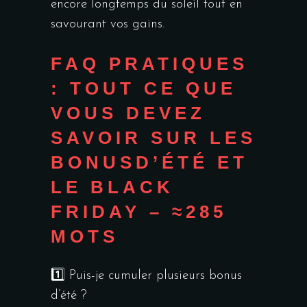
encore longtemps du soleil tout en
savourant vos gains.
FAQ PRATIQUES
: TOUT CE QUE
VOUS DEVEZ
SAVOIR SUR LES
BON­US­D’ÉTÉ ET
LE BLACK
FRIDAY – ≈285
MOTS
1️⃣ Puis-je cumuler plusieurs bonus
d’été ?