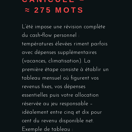
≈ 275 MOTS
L’été impose une révision complète
du cash‑flow personnel :
températures élevées riment parfois
avec dépenses supplémentaires
(vacances, climatisation). La
première étape consiste à établir un
tableau mensuel où figurent vos
revenus fixes, vos dépenses
essentielles puis votre allocation
réservée au jeu responsable –
idéalement entre cinq et dix pour
cent du revenu disponible net.
Exemple de tableau :