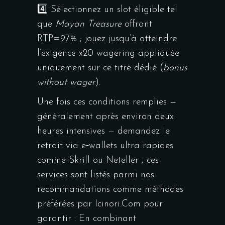
4️⃣ Sélectionnez un slot éligible tel
que
Mayan Treasure
offrant
RTP=97% ; jouez jusqu’à atteindre
l’exigence x20 wagering appliquée
uniquement sur ce titre dédié (
bonus
without wager
).
Une fois ces conditions remplies —
généralement après environ deux
heures intensives — demandez le
retrait via e‑wallets ultra rapides
comme Skrill ou Neteller ; ces
services sont listés parmi nos
recommandations comme méthodes
préférées par Icinori.Com pour
garantir
. En combinant