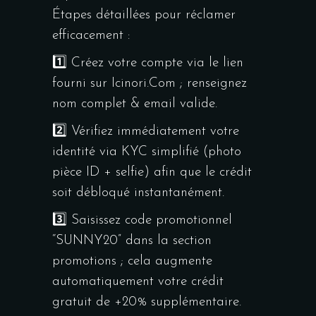
Étapes détaillées pour réclamer
efficacement :
1️⃣ Créez votre compte via le lien
fourni sur Icinori.Com ; renseignez
nom complet & email valide.
2️⃣ Vérifiez immédiatement votre
identité via KYC simplifié (photo
pièce ID + selfie) afin que le crédit
soit débloqué instantanément.
3️⃣ Saisissez code promotionnel
“SUNNY20” dans la section
promotions ; cela augmente
automatiquement votre crédit
gratuit de +20% supplémentaire.