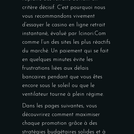
critère décisif. C’est pourquoi nous
vous recommandons vivement
d’essayer le
casino en ligne retrait
instantané
, évalué par Icinori.Com
comme l’un des sites les plus réactifs
du marché. Un paiement qui se fait
en quelques minutes évite les
frustrations liées aux délais
bancaires pendant que vous êtes
encore sous le soleil ou que le
ventilateur tourne à plein régime.
Dans les pages suivantes, vous
découvrirez comment maximiser
chaque promotion grâce à des
stratégies budgétaires solides et à