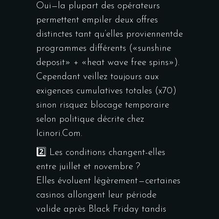
Oui—la plupart des opérateurs
permettent empiler deux offres
distinctes tant qu’elles proviennent​de
programmes différents («​sunshine
deposit​» + «​heat wave free spins​»).
Cependant veillez toujours aux
exigences cumulatives totales (x70)
sinon risquez blocage temporaire
selon politique décrite chez
Icinori.Com.
2️⃣ Les conditions changent-elles
entre juillet et novembre ?
Elles évoluent légèrement — certaines
casinos allongent leur période
valide après Black Friday tandis