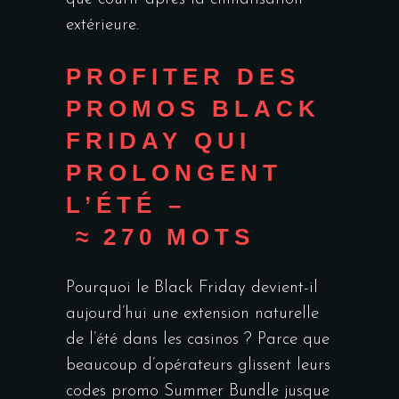
extérieure.
PROFITER DES
PROMOS BLACK
FRIDAY QUI
PROLONGENT
L’ÉTÉ –
≈ 270 MOTS
Pourquoi le Black Friday devient-il
aujourd’hui une extension naturelle
de l’été dans les casinos ? Parce que
beaucoup d’opérateurs glissent leurs
codes promo Summer Bundle jusque