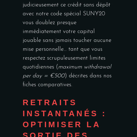
judicieusement ce crédit sans dépôt
avec notre code spécial SUNY20
vous doublez presque
immédiatement votre capital
jouable sans jamais toucher aucune
mise personnelle… tant que vous
respectez scrupuleusement limites
quotidiennes (
maximum withdrawal
per day = €500
) décrites dans nos
fiches comparatives.
RETRAITS
INSTANTANÉS :
OPTIMISER LA
SORTIE DES