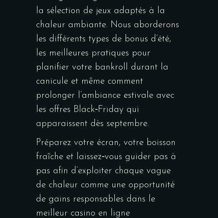
la sélection de jeux adaptés à la
chaleur ambiante. Nous aborderons
les différents types de bonus d’été,
les meilleures pratiques pour
planifier votre bankroll durant la
canicule et même comment
prolonger l’ambiance estivale avec
les offres Black‑Friday qui
apparaissent dès septembre.
Préparez votre écran, votre boisson
fraîche et laissez‑vous guider pas à
pas afin d’exploiter chaque vague
de chaleur comme une opportunité
de gains responsables dans le
meilleur casino en ligne