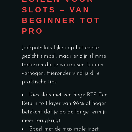
SLOTS – VAN
BEGINNER TOT
PRO
Jackpot‑slots lijken op het eerste
gezicht simpel, maar er zijn slimme
tactieken die je winkansen kunnen
verhogen. Hieronder vind je drie
praktische tips:
Kies slots met een hoge RTP. Een
Return to Player van 96 % of hoger
betekent dat je op de lange termijn
meer terugkrijgt.
Speel met de maximale inzet.