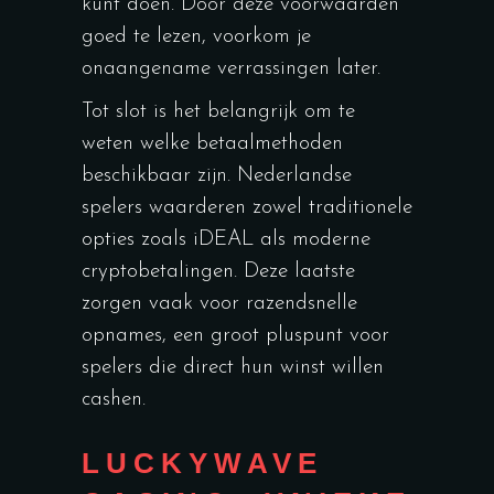
kunt doen. Door deze voorwaarden
goed te lezen, voorkom je
onaangename verrassingen later.
Tot slot is het belangrijk om te
weten welke betaalmethoden
beschikbaar zijn. Nederlandse
spelers waarderen zowel traditionele
opties zoals iDEAL als moderne
cryptobetalingen. Deze laatste
zorgen vaak voor razendsnelle
opnames, een groot pluspunt voor
spelers die direct hun winst willen
cashen.
LUCKYWAVE