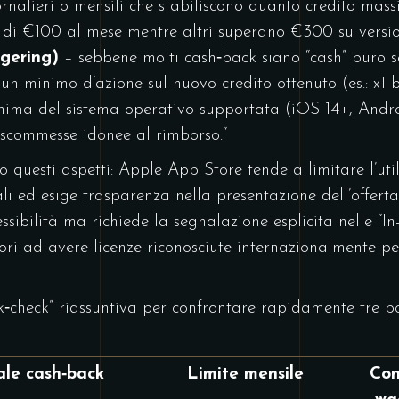
nalieri o mensili che stabiliscono quanto credito mass
 di €100 al mese mentre altri superano €300 su versio
gering)
– sebbene molti cash‑back siano “cash” puro s
 minimo d’azione sul nuovo credito ottenuto (es.: x1 b
ima del sistema operativo supportata (iOS 14+, Androi
e scommesse idonee al rimborso.“
o questi aspetti: Apple App Store tende a limitare l’uti
i ed esige trasparenza nella presentazione dell’offerta 
sibilità ma richiede la segnalazione esplicita nelle “I
ri ad avere licenze riconosciute internazionalmente per
ck‑check” riassuntiva per confrontare rapidamente tre p
ale cash‑back
Limite mensile
Con