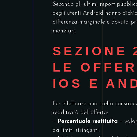
Secondo gli ultimi report pubblica
degli utenti Android hanno dichia
differenza marginale è dovuta pri
monetari.
SEZIONE 
LE OFFER
IOS E AN
Per effettuare una scelta consapev
redditività dell’offerta:
–
Percentuale restituita
– valor
da limiti stringenti.