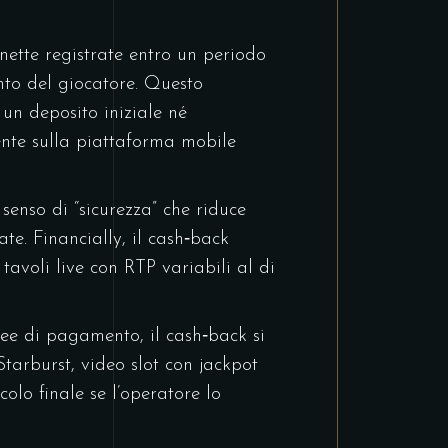
nette registrate entro un periodo
onto del giocatore. Questo
un deposito iniziale né
nte sulla piattaforma mobile
senso di “sicurezza” che riduce
te. Financially, il cash‑back
tavoli live con RTP variabili al di
inee di pagamento, il cash‑back si
tarburst, video slot con jackpot
lo finale se l’operatore lo