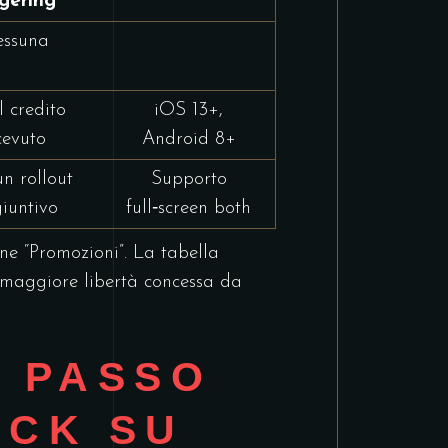
gering
ssuna
l credito
iOS 13+,
cevuto
Android 8+
n rollout
Supporto
iuntivo
full‑screen both
one “Promozioni”. La tabella
a maggiore libertà concessa da
O PASSO
ACK SU