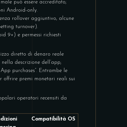
imale può essere accreditato;
ni Android-only.
enza rollover aggiuntivo, alcune
etting turnover).
d 9+) e permessi richiesti
lizzo diretto di denaro reale
nella descrizione dell’app;
n-App purchases”. Entrambe le
 offrire premi monetari reali sui
opolari operatori recensiti da
dizioni
Compatibilità OS