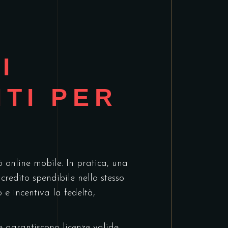
I
ITI PER
 online mobile. In pratica, una
 credito spendibile nello stesso
 e incentiva la fedeltà,
 garantiscono licenze valide,