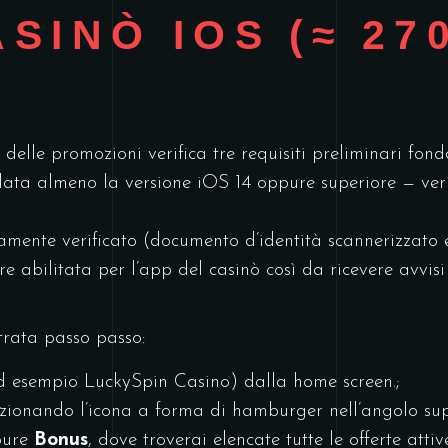
SINÒ IOS (≈ 27
delle promozioni verifica tre requisiti preliminari fond
tallata almeno la versione iOS 14 oppure superiore — v
amente verificato (documento d’identità scannerizzato e
ere abilitata per l’app del casinò così da ricevere avvi
trata passo passo:
ad esempio LuckySpin Casino) dalla home screen.;
zionando l’icona a forma di hamburger nell’angolo super
ure
Bonus
, dove troverai elencate tutte le offerte attive