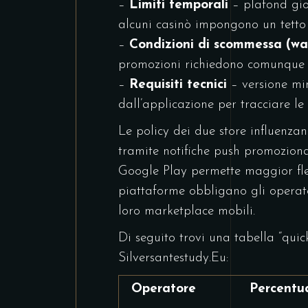
–
Limiti temporali
– plafond gior
alcuni casinò impongono un tetto
–
Condizioni di scommessa (wa
promozioni richiedono comunque un
–
Requisiti tecnici
– versione min
dall’applicazione per tracciare l
Le policy dei due store influenzan
tramite notifiche push promozional
Google Play permette maggior fles
piattaforme obbligano gli operato
loro marketplace mobili.
Di seguito trovi una tabella “qui
Silversantestudy.Eu:
Operatore
Percentu