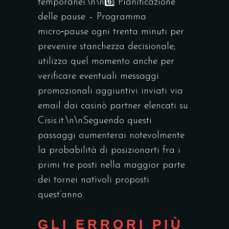
temporanei.\n\n6️⃣ Pianificazione
delle pause – Programma
micro‑pause ogni trenta minuti per
prevenire stanchezza decisionale;
utilizza quel momento anche per
verificare eventuali messaggi
promozionali aggiuntivi inviati via
email dai casinò partner elencati su
Cisis.it.\n\nSeguendo questi
passaggi aumenterai notevolmente
la probabilità di posizionarti fra i
primi tre posti nella maggior parte
dei tornei natìvoli proposti
quest’anno.
GLI ERRORI PIÙ