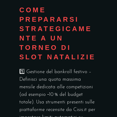
COME
PREPARARSI
STRATEGICAME
NTE A UN
TORNEO DI
SLOT NATALIZIE
1️⃣ Gestione del bankroll festivo –
Definisci una quota massima
mensile dedicata alle competizioni
(ad esempio ‑10 % del budget
totale). Usa strumenti presenti sulle
piattaforme recensite da Cisis.it per