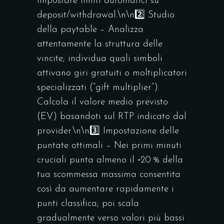
impostare limiti automatici su
deposit/withdrawal.\n\n2️⃣ Studio
della paytable – Analizza
attentamente la struttura delle
vincite; individua quali simboli
attivano giri gratuiti o moltiplicatori
specializzati (“gift multiplier”).
Calcola il valore medio previsto
(EV) basandoti sul RTP indicato dal
provider.\n\n3️⃣ Impostazione delle
puntate ottimali – Nei primi minuti
cruciali punta almeno il ‑20 % della
tua scommessa massima consentita
così da aumentare rapidamente i
punti classifica; poi scala
gradualmente verso valori più bassi