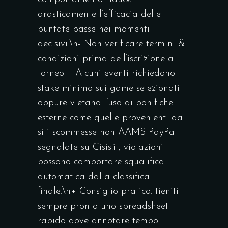
drasticamente l’efficacia delle
puntate basse nei momenti
decisivi.\n- Non verificare termini &
condizioni prima dell’iscrizione al
torneo – Alcuni eventi richiedono
stake minimo sui game selezionati
oppure vietano l’uso di bonifiche
esterne come quelle provenienti dai
siti scommesse non AAMS PayPal
segnalate su Cisis.it; violazioni
possono comportare squalifica
automatica dalla classifica
finale.\n+ Consiglio pratico: tieniti
sempre pronto uno spreadsheet
rapido dove annotare tempo