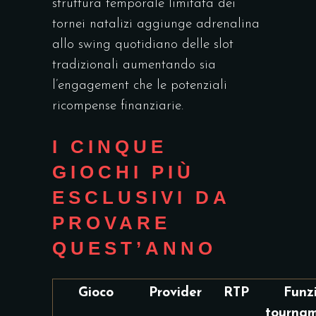
struttura temporale limitata dei
tornei natalizi aggiunge adrenalina
allo swing quotidiano delle slot
tradizionali aumentando sia
l’engagement che le potenziali
ricompense finanziarie.
I CINQUE
GIOCHI PIÙ
ESCLUSIVI DA
PROVARE
QUEST’ANNO
Gioco
Provider
RTP
Funz
tournam