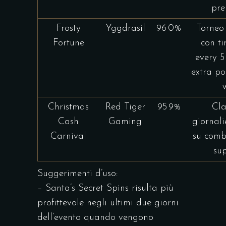
pre
Frosty
Yggdrasil
96 0%
Torneo 
Fortune
con ti
every 5
extra po
Christmas
Red Tiger
95 9%
Cla
Cash
Gaming
giornal
Carnival
su comb
sup
Suggerimenti d’uso:
– Santa’s Secret Spins risulta più
profittevole negli ultimi due giorni
dell’evento quando vengono