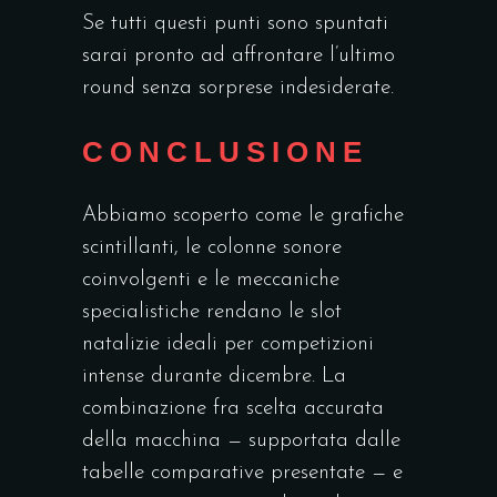
Se tutti questi punti sono spuntati
sarai pronto ad affrontare l’ultimo
round senza sorprese indesiderate.
CONCLUSIONE
Abbiamo scoperto come le grafiche
scintillanti, le colonne sonore
coinvolgenti e le meccaniche
specialistiche rendano le slot
natalizie ideali per competizioni
intense durante dicembre. La
combinazione fra scelta accurata
della macchina — supportata dalle
tabelle comparative presentate — e