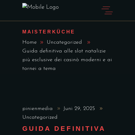
MAISTERKÜCHE
Home
Uncategorized
Guida definitiva alle slot natalizie
più esclusive dei casinò moderni e ai
tornei a tema
pinienmedia
Juni 29, 2025
Uncategorized
GUIDA DEFINITIVA