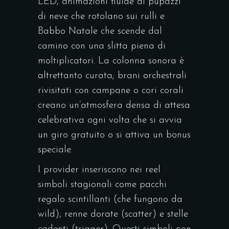
LED, animazioni fluide di pupazzi
di neve che rotolano sui rulli e
Babbo Natale che scende dal
camino con una slitta piena di
moltiplicatori. La colonna sonora è
altrettanto curata; brani orchestrali
rivisitati con campane o cori corali
creano un’atmosfera densa di attesa
celebrativa ogni volta che si avvia
un giro gratuito o si attiva un bonus
speciale.
I provider inseriscono nei reel
simboli stagionali come pacchi
regalo scintillanti (che fungono da
wild), renne dorate (scatter) e stelle