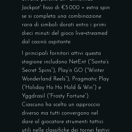
Jackpot” fisso di €5 000 + extra spin
se si completa una combinazione
rara di simboli dorati entro i primi
dieci minuti del gioco live‑streamed
dal casinò ospitante.
I principali fornitori attivi questa
stagione includono NetEnt (“Santa’s
Secret Spins”), Play’n GO (“Winter
Wonderland Reels”), Pragmatic Play
(“Holiday Ho Ho Hold & Win”) e
Yggdrasil (“Frosty Fortune”).
Ciascuno ha scelto un approccio
diverso ma tutti convergono nel
dare al giocatore strumenti tattici
utili nelle classifiche dei tornei festivi