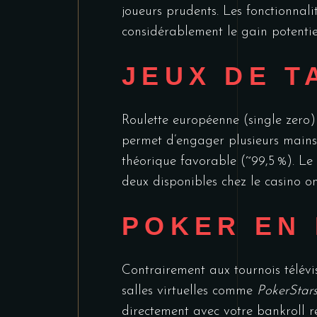
joueurs prudents. Les fonctionnal
considérablement le gain potentie
JEUX DE T
Roulette européenne (single zero) 
permet d’engager plusieurs mains 
théorique favorable (~99,5 %). L
deux disponibles chez le casino o
POKER EN 
Contrairement aux tournois télévis
salles virtuelles comme
PokerStar
directement avec votre bankroll ré