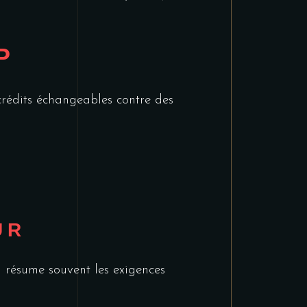
P
rédits échangeables contre des
UR
l résume souvent les exigences