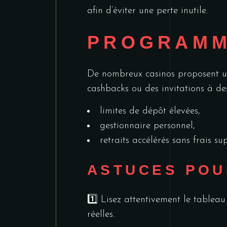
afin d’éviter une perte inutile.
PROGRAMME
De nombreux casinos proposent un
cashbacks ou des invitations à des 
limites de dépôt élevées,
gestionnaire personnel,
retraits accélérés sans frais s
ASTUCES POU
1️⃣ Lisez attentivement le tableau
réelles.