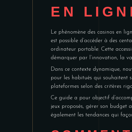
EN LIGN
Le phénomène des casinos en ligne
est possible d’accéder à des cent
ordinateur portable. Cette access
démarquer par l’innovation, la var
Dans ce contexte dynamique,
nou
pour les habitués qui souhaitent s
plateformes selon des critères rigo
Ce guide a pour objectif d’accompa
jeux proposés, gérer son budget a
également les tendances qui façonn