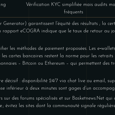
ing
Vérification KYC simplifiée mais audits mo
fréquents
nerator) garantissent l’équité des résultats ; la cert
n rapport eCOGRA indique que le taux de retour au jo
rifier les méthodes de paiement proposées. Les e‑wallet
les cartes bancaires restent la norme pour les retraits
monnaies – Bitcoin ou Ethereum – qui permettent des t
ère décisif : disponibilité 24/7 via chat live ou email, su
se inférieur à deux minutes sont gages d’un accompag
urs sur des forums spécialisés et sur Basketnews.Net qui
de ; évitez les sites dont la communauté signale réguli