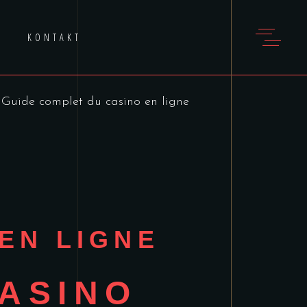
KONTAKT
Guide complet du casino en ligne
EN LIGNE
ASINO