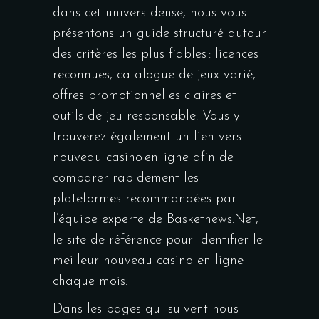
dans cet univers dense, nous vous
présentons un guide structuré autour
des critères les plus fiables : licences
reconnues, catalogue de jeux varié,
offres promotionnelles claires et
outils de jeu responsable. Vous y
trouverez également un lien vers
nouveau casino en ligne
afin de
comparer rapidement les
plateformes recommandées par
l’équipe experte de Basketnews.Net,
le site de référence pour identifier le
meilleur nouveau casino en ligne
chaque mois.
Dans les pages qui suivent nous