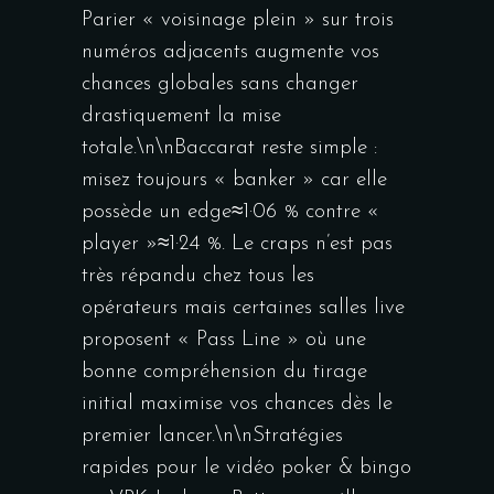
Parier « voisinage plein » sur trois
numéros adjacents augmente vos
chances globales sans changer
drastiquement la mise
totale.\n\nBaccarat reste simple :
misez toujours « banker » car elle
possède un edge≈1·06 % contre «
player »≈1·24 %. Le craps n’est pas
très répandu chez tous les
opérateurs mais certaines salles live
proposent « Pass Line » où une
bonne compréhension du tirage
initial maximise vos chances dès le
premier lancer.\n\nStratégies
rapides pour le vidéo poker & bingo