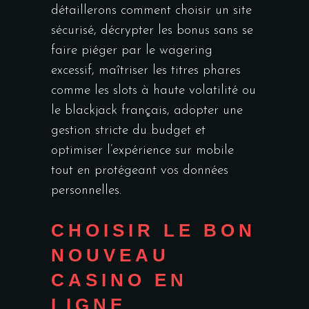
détaillerons comment choisir un site
sécurisé, décrypter les bonus sans se
faire piéger par le wagering
excessif, maîtriser les titres phares
comme les slots à haute volatilité ou
le blackjack français, adopter une
gestion stricte du budget et
optimiser l’expérience sur mobile
tout en protégeant vos données
personnelles.
CHOISIR LE BON
NOUVEAU
CASINO EN
LIGNE