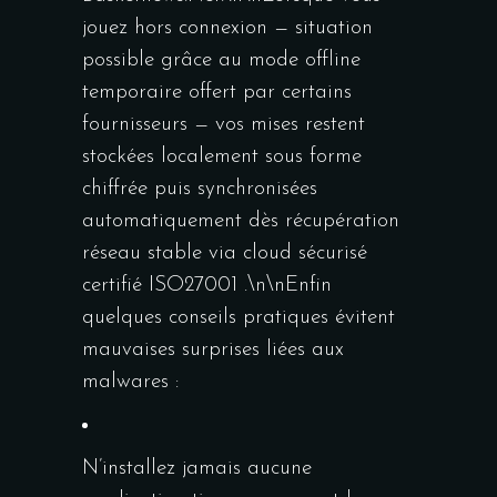
jouez hors connexion — situation
possible grâce au mode offline
temporaire offert par certains
fournisseurs — vos mises restent
stockées localement sous forme
chiffrée puis synchronisées
automatiquement dès récupération
réseau stable via cloud sécurisé
certifié ISO27001 .\n\nEnfin
quelques conseils pratiques évitent
mauvaises surprises liées aux
malwares :
N’installez jamais aucune