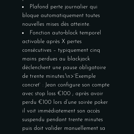
Plafond perte journalier qui
bloque automatiquement toutes
nouvelles mises dès atteinte.
Fonction auto‑block temporel
activable après X pertes
consécutives – typiquement cinq
mains perdues au blackjack
déclenchent une pause obligatoire
de trente minutes.\n>`Exemple
concret` : Jean configure son compte
avec stop loss €100 ; après avoir
perdu €100 lors d’une soirée poker
il voit immédiatement son accès
suspendu pendant trente minutes
puis doit valider manuellement sa