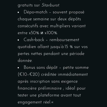
gratuits sur
Starburst
.
Dépo‑match – souvent proposé
chaque semaine sur deux dépôts
consécutifs avec multipliers variant
entre x50% и x100%.
Cash‑back – remboursement
quotidien allant jusqu’à 15 % sur vos
pertes nettes pendant une période
donnée.
Bonus sans dépôt – petite somme
(€10–€20) créditée immédiatement
après inscription sans exigence
financière préliminaire ; idéal pour
tester une plateforme avant tout
engagement réel.«