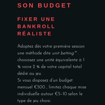
SON BUDGET
FIXER UNE
BANKROLL
RÉALISTE
Adoptez dès votre première session
une méthode dite
unit betting™
:
choisissez une unité équivalente à 1
% voire 2 % de votre capital total
dédié au jeu.
Si vous disposez d’un budget
mensuel €500 , limitez chaque mise
individuelle autour €5–10 selon le
type de jeu choisi.