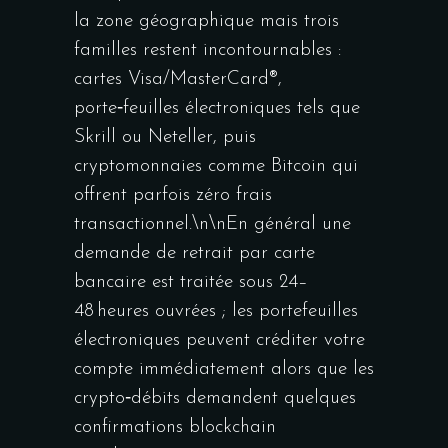
la zone géographique mais trois
familles restent incontournables :
cartes Visa/MasterCard®,
porte‑feuilles électroniques tels que
Skrill ou Neteller, puis
cryptomonnaies comme Bitcoin qui
offrent parfois zéro frais
transactionnel.\n\nEn général une
demande de retrait par carte
bancaire est traitée sous 24–
48 heures ouvrées ; les portefeuilles
électroniques peuvent créditer votre
compte immédiatement alors que les
crypto‑débits demandent quelques
confirmations blockchain