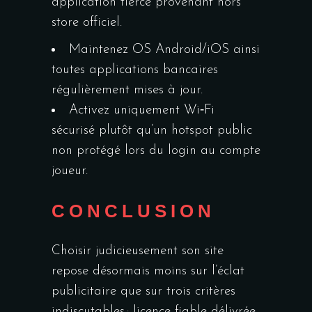
application tierce provenant hors
store officiel.
Maintenez OS Android/iOS ainsi
toutes applications bancaires
régulièrement mises à jour.
Activez uniquement Wi‑Fi
sécurisé plutôt qu’un hotspot public
non protégé lors du login au compte
joueur.
CONCLUSION
Choisir judicieusement son site
repose désormais moins sur l’éclat
publicitaire que sur trois critères
indiscutables : licence fiable délivrée