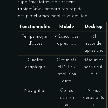
supplémentaires mais restent
rapides.\n\nComparaison rapide
des plateformes mobiles vs desktop
Fonctionnalité
Mobile
Desktop
Temps moyen
< 2 secondes
< 1
d’accès
après tap
seconde
après clic
Qualité
Optimisée
Résolution
graphique
HTML5 /
native full
résolution
HD
auto
Navigation
Gestes
Menus
tactile +
déroulants
menu
+