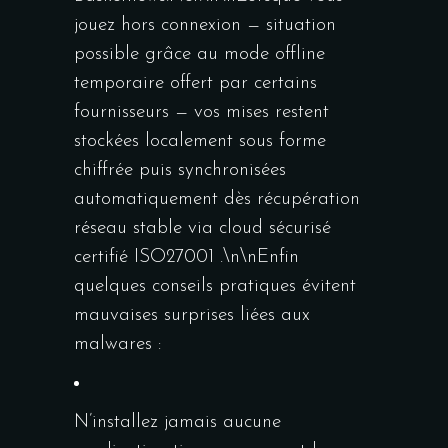
jouez hors connexion — situation
possible grâce au mode offline
temporaire offert par certains
fournisseurs — vos mises restent
stockées localement sous forme
chiffrée puis synchronisées
automatiquement dès récupération
réseau stable via cloud sécurisé
certifié ISO27001 .\n\nEnfin
quelques conseils pratiques évitent
mauvaises surprises liées aux
malwares :
N’installez jamais aucune