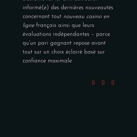
informé(e) des dernières nouveautés
concernant tout
nouveau casino en
ligne
français ainsi que leurs
évaluations indépendantes – parce
qu’un pari gagnant repose avant
tout sur un choix éclairé basé sur
confiance maximale.​