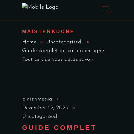
MAISTERKÜCHE
Home
Uncategorized
Guide complet du casino en ligne –
Tout ce que vous devez savoir
pinienmedia
Dezember 22, 2025
Uncategorized
GUIDE COMPLET