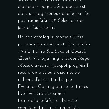
ajouté aux pages « À propos » est
donc un gage sérieux que le jeu n’est
pas truqué.\n\n### Sélection des
jeux et fournisseurs
Un bon catalogue repose sur des
partenariats avec les studios leaders
: NetEnt offre
Starburst
et
Gonzo’s
Quest
, Microgaming propose
Mega
Moolah
avec son jackpot progressif
record de plusieurs dizaines de
millions d’euros, tandis que
Evolution Gaming anime les tables
live avec vrais croupiers
francophones.\n\nLa diversité
compte autant que la qualité :