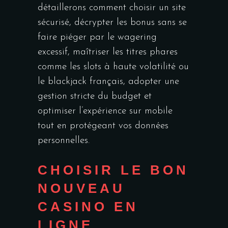
détaillerons comment choisir un site
sécurisé, décrypter les bonus sans se
faire piéger par le wagering
excessif, maîtriser les titres phares
comme les slots à haute volatilité ou
le blackjack français, adopter une
gestion stricte du budget et
optimiser l’expérience sur mobile
tout en protégeant vos données
personnelles.
CHOISIR LE BON
NOUVEAU
CASINO EN
LIGNE