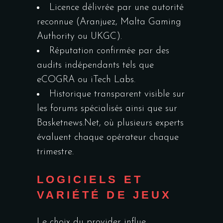
Licence délivrée par une autorité
reconnue (Aranjuez, Malta Gaming
Authority ou UKGC).
Réputation confirmée par des
audits indépendants tels que
eCOGRA ou iTech Labs.
Historique transparent visible sur
les forums spécialisés ainsi que sur
Basketnews.Net, où plusieurs experts
évaluent chaque opérateur chaque
trimestre.
LOGICIELS ET
VARIÉTÉ DE JEUX
Le choix du provider influe