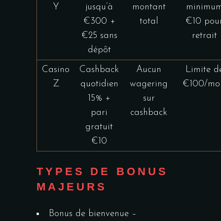
Y
jusqu’à
montant
minimu
€300 +
total
€10 pou
€25 sans
retrait
dépôt
Casino
Cashback
Aucun
Limite d
Z
quotidien
wagering
€100/mo
15% +
sur
pari
cashback
gratuit
€10
TYPES DE BONUS
MAJEURS
Bonus de bienvenue –