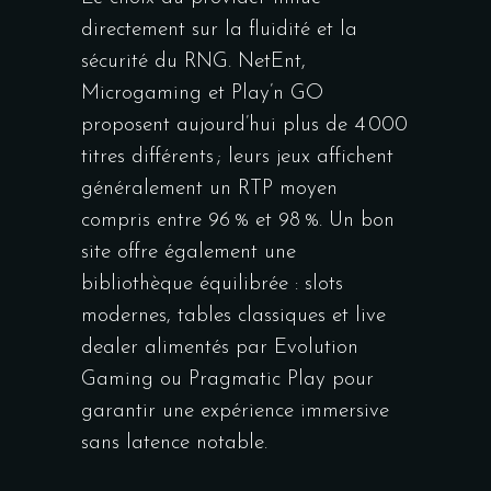
directement sur la fluidité et la
sécurité du RNG. NetEnt,
Microgaming et Play’n GO
proposent aujourd’hui plus de 4 000
titres différents ; leurs jeux affichent
généralement un RTP moyen
compris entre 96 % et 98 %. Un bon
site offre également une
bibliothèque équilibrée : slots
modernes, tables classiques et live
dealer alimentés par Evolution
Gaming ou Pragmatic Play pour
garantir une expérience immersive
sans latence notable.