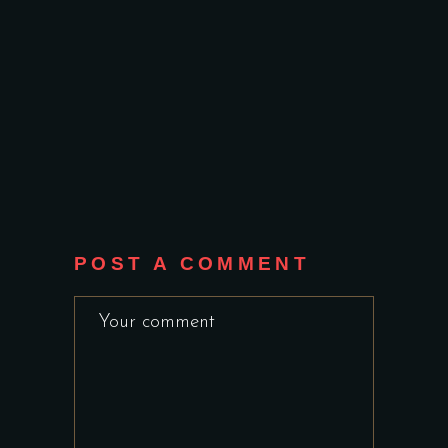
POST A COMMENT