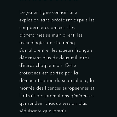
Le jeu en ligne connaît une
explosion sans précédent depuis les
cinq dernières années : les
plateformes se multiplient, les
technologies de streaming
s’améliorent et les joueurs français
dépensent plus de deux milliards
d’euros chaque mois. Cette
croissance est portée par la
démocratisation du smartphone, la
montée des licences européennes et
l’attrait des promotions généreuses
qui rendent chaque session plus
séduisante que jamais.