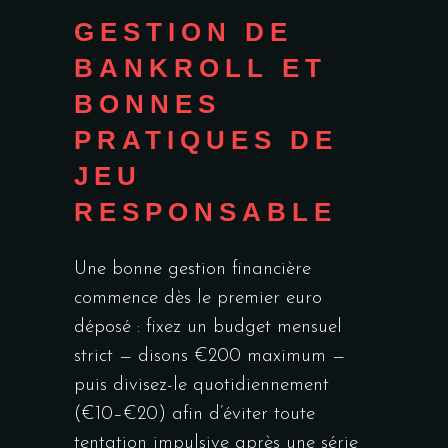
GESTION DE
BANKROLL ET
BONNES
PRATIQUES DE
JEU
RESPONSABLE
Une bonne gestion financière
commence dès le premier euro
déposé : fixez un budget mensuel
strict — disons €200 maximum —
puis divisez-le quotidiennement
(€10–€20) afin d’éviter toute
tentation impulsive après une série