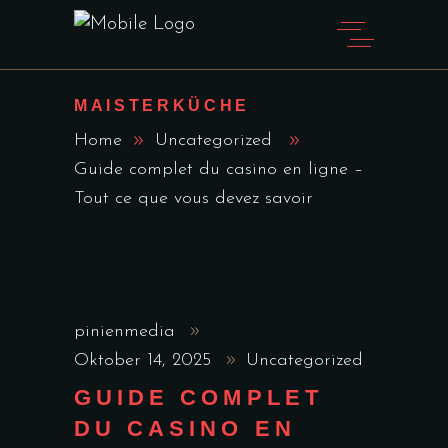
MAISTERKÜCHE
Home
Uncategorized
Guide complet du casino en ligne –
Tout ce que vous devez savoir
pinienmedia
Oktober 14, 2025
Uncategorized
GUIDE COMPLET
DU CASINO EN