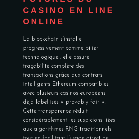
CASINO EN LINE​
ONLINE​
La blockchain s’installe
progressivement comme pilier
technologique : elle assure
traçabilité complète des
transactions grâce aux contrats
intelligents Ethereum compatibles
avec plusieurs casinos européens
déjà labellisés « provably fair ».
Cette transparence réduit
considérablement les suspicions liées
aux algorithmes RNG traditionnels
tout en facilitant l’usage direct de