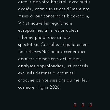
autour de votre bankroll avec outils
dédiés ; enfin suivez assidûment nos
mises à jour concernant blockchain,
VR et nouvelles régulations
européennes afin rester acteur
informé plutôt que simple
spectateur.​ Consultez régulièrement
Basketnews.Net pour accéder aux
derniers classements actualisés、
analyses approfondies、et conseils
exclusifs destinés à optimiser
chacune de vos sessions au meilleur
casino en ligne 2026.​