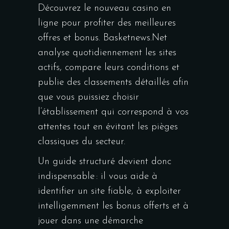
Découvrez le
nouveau casino en
ligne
pour profiter des meilleures
offres et bonus. Basketnews.Net
analyse quotidiennement les sites
actifs, compare leurs conditions et
publie des classements détaillés afin
que vous puissiez choisir
l’établissement qui correspond à vos
attentes tout en évitant les pièges
classiques du secteur.
Un guide structuré devient donc
indispensable : il vous aide à
identifier un site fiable, à exploiter
intelligemment les bonus offerts et à
jouer dans une démarche