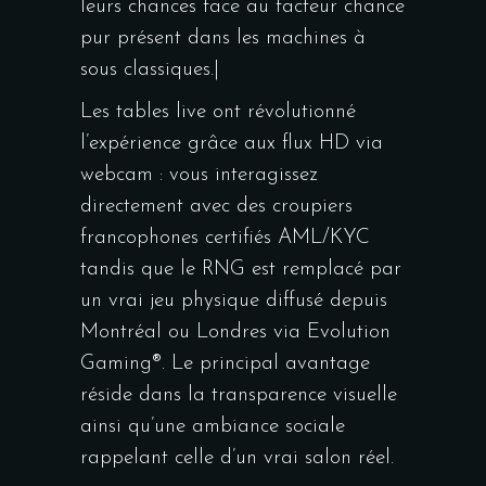
leurs chances face au facteur chance
pur présent dans les machines à
sous classiques.|
Les tables live ont révolutionné
l’expérience grâce aux flux HD via
webcam : vous interagissez
directement avec des croupiers
francophones certifiés AML/KYC
tandis que le RNG est remplacé par
un vrai jeu physique diffusé depuis
Montréal ou Londres via Evolution
Gaming®. Le principal avantage
réside dans la transparence visuelle
ainsi qu’une ambiance sociale
rappelant celle d’un vrai salon réel.