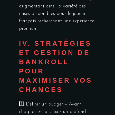
augmentant ainsi la variété des
mises disponibles pour le joueur
français recherchant une expérience
premium.
IV. STRATÉGIES
ET GESTION DE
BANKROLL
POUR
MAXIMISER VOS
CHANCES
1️⃣ Définir un budget – Avant
chaque session, fixez un plafond