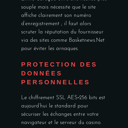
souple mais nécessite que le site
affiche clairement son numéro
d’enregistrement ; il faut alors
scruter la réputation du fournisseur
via des sites comme Basketnews.Net
pour éviter les arnaques.
PROTECTION DES
DONNÉES
PERSONNELLES
Le chiffrement SSL AES‑256 bits est
aujourd’hui le standard pour
sécuriser les échanges entre votre
navigateur et le serveur du casino.