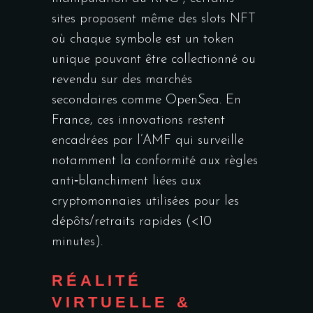
sites proposent même des slots NFT
où chaque symbole est un token
unique pouvant être collectionné ou
revendu sur des marchés
secondaires comme OpenSea. En
France, ces innovations restent
encadrées par l’AMF qui surveille
notamment la conformité aux règles
anti‑blanchiment liées aux
cryptomonnaies utilisées pour les
dépôts/retraits rapides (<10
minutes).
RÉALITÉ
VIRTUELLE &