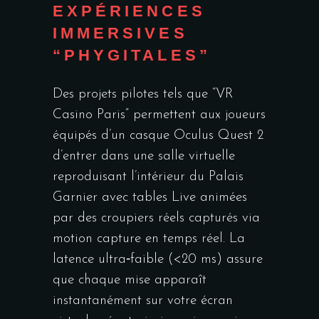
EXPÉRIENCES
IMMERSIVES
“PHYGITALES”
Des projets pilotes tels que “VR
Casino Paris” permettent aux joueurs
équipés d’un casque Oculus Quest 2
d’entrer dans une salle virtuelle
reproduisant l’intérieur du Palais
Garnier avec tables Live animées
par des croupiers réels capturés via
motion capture en temps réel. La
latence ultra‑faible (<20 ms) assure
que chaque mise apparaît
instantanément sur votre écran