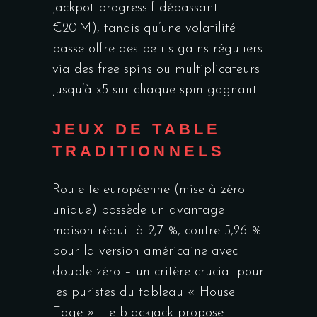
jackpot progressif dépassant
€20 M), tandis qu’une volatilité
basse offre des petits gains réguliers
via des free spins ou multiplicateurs
jusqu’à x5 sur chaque spin gagnant.
JEUX DE TABLE
TRADITIONNELS
Roulette européenne (mise à zéro
unique) possède un avantage
maison réduit à 2,7 %, contre 5,26 %
pour la version américaine avec
double zéro – un critère crucial pour
les puristes du tableau « House
Edge ». Le blackjack propose