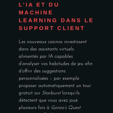
L’IA ET DU
MACHINE
LEARNING DANS LE
SUPPORT CLIENT
Les nouveaux casinos investissent
dans des assistants virtuels
alimentés par IA capables
d’analyser vos habitudes de jeu afin
d’offrir des suggestions
personnalisées – par exemple
proposer automatiquement un tour
gratuit sur
Starburst
lorsqu’ils
détectent que vous avez joué
plusieurs fois à
Gonzo’s Quest