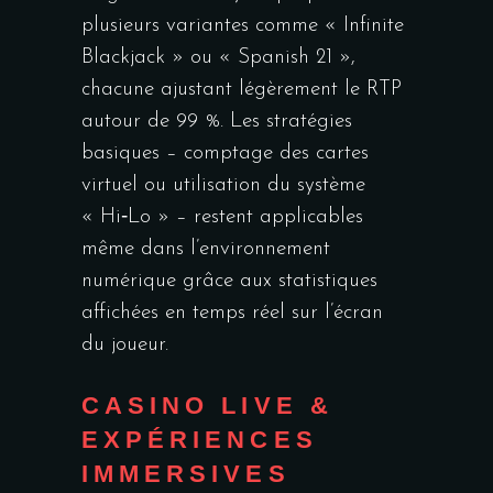
plusieurs variantes comme « Infinite
Blackjack » ou « Spanish 21 »,
chacune ajustant légèrement le RTP
autour de 99 %. Les stratégies
basiques – comptage des cartes
virtuel ou utilisation du système
« Hi‑Lo » – restent applicables
même dans l’environnement
numérique grâce aux statistiques
affichées en temps réel sur l’écran
du joueur.
CASINO LIVE &
EXPÉRIENCES
IMMERSIVES