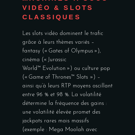
VIDÉO & SLOTS
CLASSIQUES
Les slots vidéo dominent le trafic
grâce à leurs thèmes variés –
fantasy (« Gates of Olympus »),
cinéma (« Jurassic
World™ Evolution ») ou culture pop
(« Game of Thrones™ Slots ») –
ainsi qu’à leurs RTP moyens oscillant
entre 96 % et 98 %. La volatilité
détermine la fréquence des gains :
une volatilité élevée promet des
jackpots rares mais massifs
(exemple : Mega Moolah avec