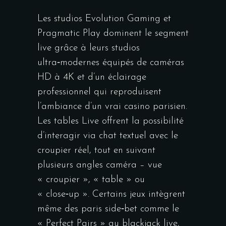
Les studios Evolution Gaming et
Pragmatic Play dominent le segment
live grâce à leurs studios
ultra‑modernes équipés de caméras
HD à 4K et d’un éclairage
professionnel qui reproduisent
l’ambiance d’un vrai casino parisien.
Les tables Live offrent la possibilité
d’interagir via chat textuel avec le
croupier réel, tout en suivant
plusieurs angles caméra – vue
« croupier », « table » ou
« close‑up ». Certains jeux intègrent
même des paris side‑bet comme le
« Perfect Pairs » au blackjack live,