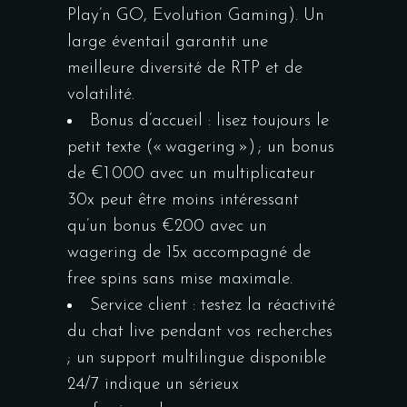
Play’n GO, Evolution Gaming). Un
large éventail garantit une
meilleure diversité de RTP et de
volatilité.
Bonus d’accueil : lisez toujours le
petit texte (« wagering ») ; un bonus
de €1 000 avec un multiplicateur
30x peut être moins intéressant
qu’un bonus €200 avec un
wagering de 15x accompagné de
free spins sans mise maximale.
Service client : testez la réactivité
du chat live pendant vos recherches
; un support multilingue disponible
24/7 indique un sérieux