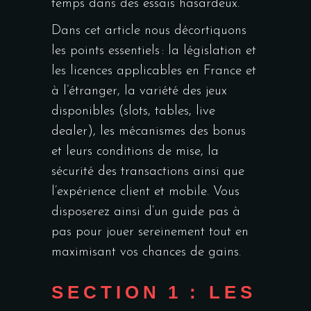
temps dans des essais hasardeux.
Dans cet article nous décortiquons
les points essentiels : la législation et
les licences applicables en France et
à l’étranger, la variété des jeux
disponibles (slots, tables, live
dealer), les mécanismes des bonus
et leurs conditions de mise, la
sécurité des transactions ainsi que
l’expérience client et mobile. Vous
disposerez ainsi d’un guide pas à
pas pour jouer sereinement tout en
maximisant vos chances de gains.
SECTION 1 : LES