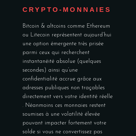
CRYPTO‑MONNAIES
Bitcoin & altcoins comme Ethereum
ou Litecoin représentent aujourd’hui
une option émergente très prisée
parmi ceux qui recherchent
instantanéité absolue (quelques
secondes) ainsi qu’une
confidentialité accrue grâce aux
adresses publiques non traçables
directement vers votre identité réelle
. Néanmoins ces monnaies restent
soumises à une volatilité élevée
pouvant impacter fortement votre
solde si vous ne convertissez pas