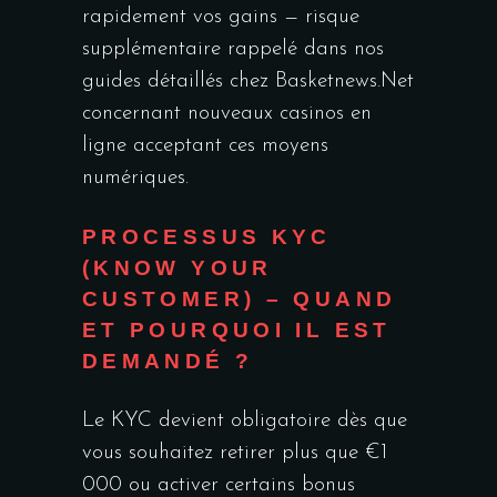
rapidement vos gains — risque
supplémentaire rappelé dans nos
guides détaillés chez Basketnews.Net
concernant nouveaux casinos en
ligne acceptant ces moyens
numériques.
PROCESSUS KYC
(KNOW YOUR
CUSTOMER) – QUAND
ET POURQUOI IL EST
DEMANDÉ ?
Le KYC devient obligatoire dès que
vous souhaitez retirer plus que €1
000 ou activer certains bonus