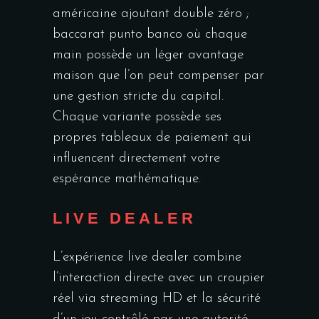
américaine ajoutant double zéro ;
baccarat punto banco où chaque
main possède un léger avantage
maison que l’on peut compenser par
une gestion stricte du capital.
Chaque variante possède ses
propres tableaux de paiement qui
influencent directement votre
espérance mathématique.​
LIVE DEALER
L’expérience live dealer combine
l’interaction directe avec un croupier
réel via streaming HD et la sécurité