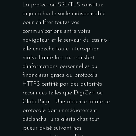
La protection SSL/TLS constitue
aujourd’hui le socle indispensable
pour chiffrer toutes vos
communications entre votre
navigateur et le serveur du casino ;
elle empêche toute interception
malveillante lors du transfert
d’informations personnelles ou
financières grâce au protocole
HTTPS certifié par des autorités
reconnues telles que DigiCert ou
GlobalSign . Une absence totale ce
protocole doit immédiatement
déclencher une alerte chez tout
joueur avisé suivant nos