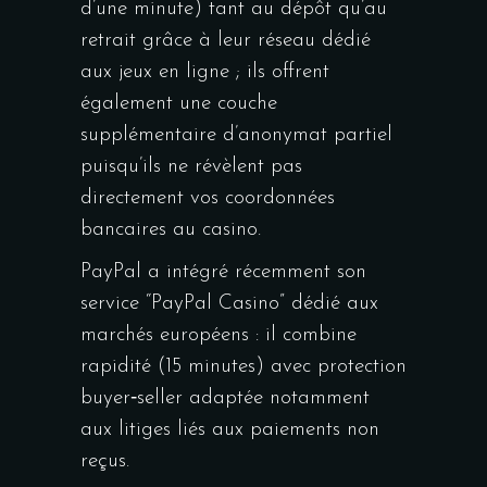
d’une minute) tant au dépôt qu’au
retrait grâce à leur réseau dédié
aux jeux en ligne ; ils offrent
également une couche
supplémentaire d’anonymat partiel
puisqu’ils ne révèlent pas
directement vos coordonnées
bancaires au casino.
PayPal a intégré récemment son
service “PayPal Casino” dédié aux
marchés européens : il combine
rapidité (15 minutes) avec protection
buyer‑seller adaptée notamment
aux litiges liés aux paiements non
reçus.