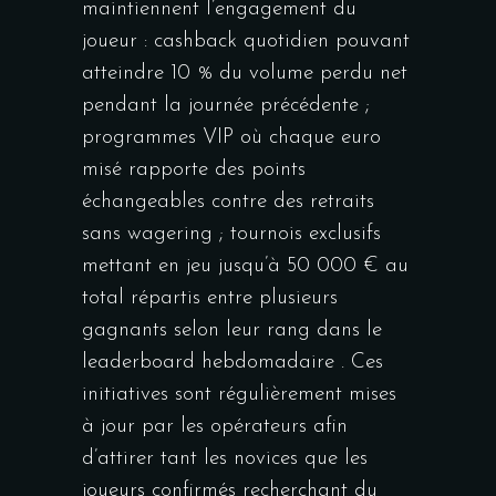
maintiennent l’engagement du
joueur : cashback quotidien pouvant
atteindre 10 % du volume perdu net
pendant la journée précédente ;
programmes VIP où chaque euro
misé rapporte des points
échangeables contre des retraits
sans wagering ; tournois exclusifs
mettant en jeu jusqu’à 50 000 € au
total répartis entre plusieurs
gagnants selon leur rang dans le
leaderboard hebdomadaire . Ces
initiatives sont régulièrement mises
à jour par les opérateurs afin
d’attirer tant les novices que les
joueurs confirmés recherchant du