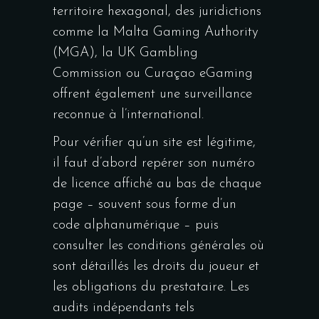
territoire hexagonal, des juridictions
comme la Malta Gaming Authority
(MGA), la UK Gambling
Commission ou Curaçao eGaming
offrent également une surveillance
reconnue à l’international.
Pour vérifier qu’un site est légitime,
il faut d’abord repérer son numéro
de licence affiché au bas de chaque
page – souvent sous forme d’un
code alphanumérique – puis
consulter les conditions générales où
sont détaillés les droits du joueur et
les obligations du prestataire. Les
audits indépendants tels