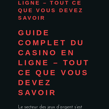
LIGNE – TOUT CE
QUE VOUS DEVEZ
SAVOIR
GUIDE
COMPLET DU
CASINO EN
LIGNE – TOUT
CE QUE VOUS
DEVEZ
SAVOIR
Le secteur des jeux d’argent s’est