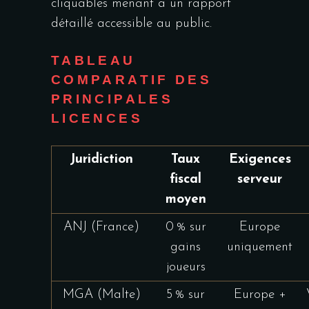
cliquables menant à un rapport
détaillé accessible au public.
TABLEAU
COMPARATIF DES
PRINCIPALES
LICENCES
Juridiction
Taux
Exigences
fiscal
serveur
moyen
ANJ (France)
0 % sur
Europe
gains
uniquement
joueurs
MGA (Malte)
5 % sur
Europe +