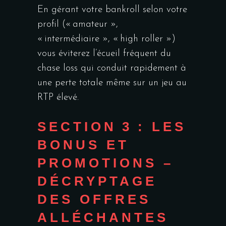
En gérant votre bankroll selon votre
profil (« amateur »,
« intermédiaire », « high roller »)
vous éviterez l’écueil fréquent du
chase loss qui conduit rapidement à
une perte totale même sur un jeu au
RTP élevé.
SECTION 3 : LES
BONUS ET
PROMOTIONS –
DÉCRYPTAGE
DES OFFRES
ALLÉCHANTES