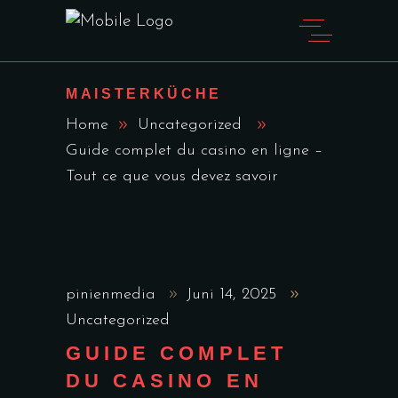
MAISTERKÜCHE
Home
Uncategorized
Guide complet du casino en ligne –
Tout ce que vous devez savoir
pinienmedia
Juni 14, 2025
Uncategorized
GUIDE COMPLET
DU CASINO EN