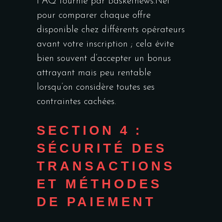
FAQ fournie par Basketnews.Net
pour comparer chaque offre
disponible chez différents opérateurs
avant votre inscription ; cela évite
bien souvent d’accepter un bonus
attrayant mais peu rentable
lorsqu’on considère toutes ses
contraintes cachées.
SECTION 4 :
SÉCURITÉ DES
TRANSACTIONS
ET MÉTHODES
DE PAIEMENT