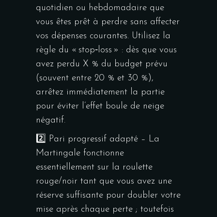
quotidien ou hebdomadaire que
vous êtes prêt à perdre sans affecter
vos dépenses courantes. Utilisez la
règle du « stop‑loss » : dès que vous
avez perdu X % du budget prévu
(souvent entre 20 % et 30 %),
arrêtez immédiatement la partie
pour éviter l’effet boule de neige
négatif.
2️⃣ Pari progressif adapté – La
Martingale fonctionne
essentiellement sur la roulette
rouge/noir tant que vous avez une
réserve suffisante pour doubler votre
mise après chaque perte ; toutefois