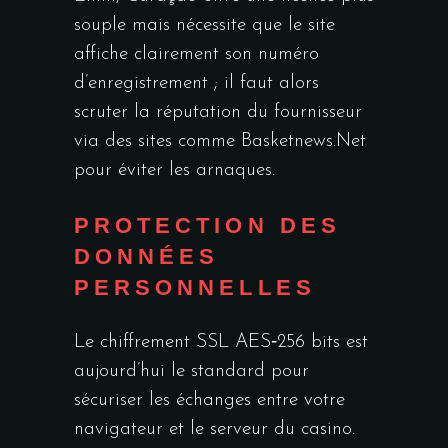
souple mais nécessite que le site
affiche clairement son numéro
d’enregistrement ; il faut alors
scruter la réputation du fournisseur
via des sites comme Basketnews.Net
pour éviter les arnaques.
PROTECTION DES
DONNÉES
PERSONNELLES
Le chiffrement SSL AES‑256 bits est
aujourd’hui le standard pour
sécuriser les échanges entre votre
navigateur et le serveur du casino.