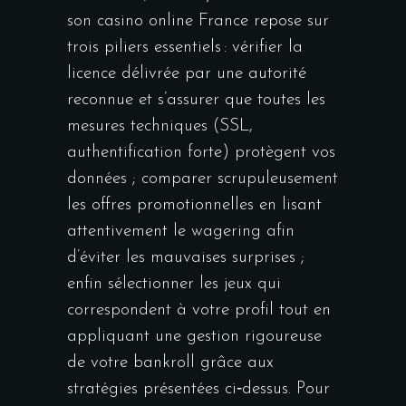
son casino online France repose sur
trois piliers essentiels : vérifier la
licence délivrée par une autorité
reconnue et s’assurer que toutes les
mesures techniques (SSL,
authentification forte) protègent vos
données ; comparer scrupuleusement
les offres promotionnelles en lisant
attentivement le wagering afin
d’éviter les mauvaises surprises ;
enfin sélectionner les jeux qui
correspondent à votre profil tout en
appliquant une gestion rigoureuse
de votre bankroll grâce aux
stratégies présentées ci‑dessus. Pour