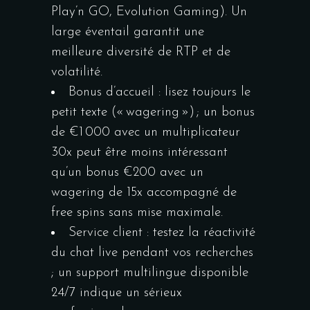
Play’n GO, Evolution Gaming). Un
large éventail garantit une
meilleure diversité de RTP et de
volatilité.
Bonus d’accueil : lisez toujours le
petit texte (« wagering ») ; un bonus
de €1 000 avec un multiplicateur
30x peut être moins intéressant
qu’un bonus €200 avec un
wagering de 15x accompagné de
free spins sans mise maximale.
Service client : testez la réactivité
du chat live pendant vos recherches
; un support multilingue disponible
24/7 indique un sérieux