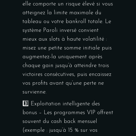
elle comporte un risque élevé si vous
atteignez la limite maximale du
tableau ou votre bankroll totale. Le
système Paroli inversé convient
mieux aux slots à haute volatilité :
misez une petite somme initiale puis
augmentez-la uniquement après
chaque gain jusqu’à atteindre trois
victoires consécutives, puis encaissez
vos profits avant qu’une perte ne
survienne.
3️⃣ Exploitation intelligente des
bonus – Les programmes VIP offrent
souvent du cash back mensuel
(exemple : jusqu’à 15 % sur vos