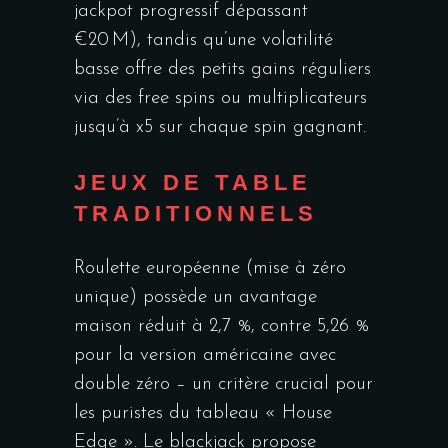
jackpot progressif dépassant
€20 M), tandis qu’une volatilité
basse offre des petits gains réguliers
via des free spins ou multiplicateurs
jusqu’à x5 sur chaque spin gagnant.
JEUX DE TABLE
TRADITIONNELS
Roulette européenne (mise à zéro
unique) possède un avantage
maison réduit à 2,7 %, contre 5,26 %
pour la version américaine avec
double zéro – un critère crucial pour
les puristes du tableau « House
Edge ». Le blackjack propose