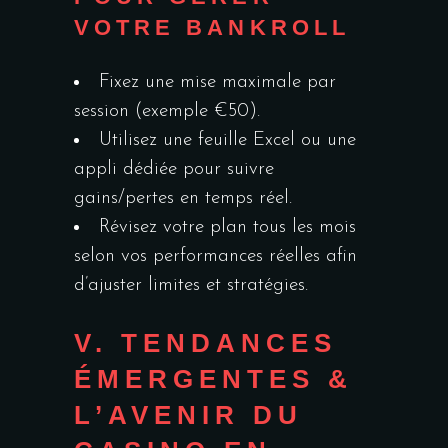
VOTRE BANKROLL
Fixez une mise maximale par
session (exemple €50).
Utilisez une feuille Excel ou une
appli dédiée pour suivre
gains/pertes en temps réel.
Révisez votre plan tous les mois
selon vos performances réelles afin
d’ajuster limites et stratégies.
V. TENDANCES
ÉMERGENTES &
L’AVENIR DU