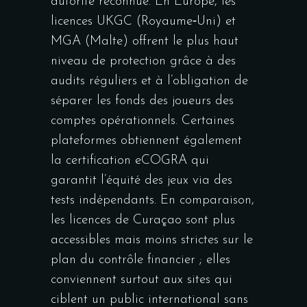
autorité reconnue. En Europe, les
licences UKGC (Royaume‑Uni) et
MGA (Malte) offrent le plus haut
niveau de protection grâce à des
audits réguliers et à l’obligation de
séparer les fonds des joueurs des
comptes opérationnels. Certaines
plateformes obtiennent également
la certification eCOGRA qui
garantit l’équité des jeux via des
tests indépendants. En comparaison,
les licences de Curaçao sont plus
accessibles mais moins strictes sur le
plan du contrôle financier ; elles
conviennent surtout aux sites qui
ciblent un public international sans