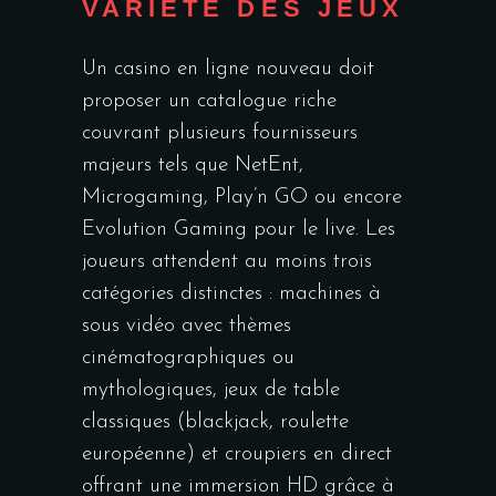
VARIÉTÉ DES JEUX
Un casino en ligne nouveau doit
proposer un catalogue riche
couvrant plusieurs fournisseurs
majeurs tels que NetEnt,
Microgaming, Play’n GO ou encore
Evolution Gaming pour le live. Les
joueurs attendent au moins trois
catégories distinctes : machines à
sous vidéo avec thèmes
cinématographiques ou
mythologiques, jeux de table
classiques (blackjack, roulette
européenne) et croupiers en direct
offrant une immersion HD grâce à