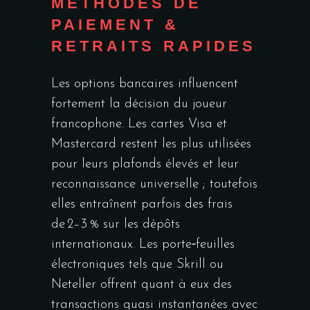
MÉTHODES DE
PAIEMENT &
RETRAITS RAPIDES
Les options bancaires influencent
fortement la décision du joueur
francophone. Les cartes Visa et
Mastercard restent les plus utilisées
pour leurs plafonds élevés et leur
reconnaissance universelle ; toutefois
elles entraînent parfois des frais
de 2–3 % sur les dépôts
internationaux. Les porte‑feuilles
électroniques tels que Skrill ou
Neteller offrent quant à eux des
transactions quasi instantanées avec