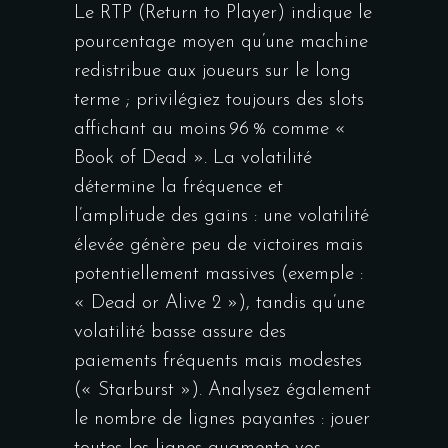
Le RTP (Return to Player) indique le
pourcentage moyen qu’une machine
redistribue aux joueurs sur le long
terme ; privilégiez toujours des slots
affichant au moins 96 % comme «
Book of Dead ». La volatilité
détermine la fréquence et
l’amplitude des gains : une volatilité
élevée génère peu de victoires mais
potentiellement massives (exemple :
« Dead or Alive 2 »), tandis qu’une
volatilité basse assure des
paiements fréquents mais modestes
(« Starburst »). Analysez également
le nombre de lignes payantes : jouer