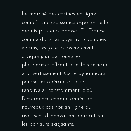
Le marché des casinos en ligne
connaît une croissance exponentielle
depuis plusieurs années. En France
comme dans les pays francophones
voisins, les joueurs recherchent
chaque jour de nouvelles
plateformes offrant à la fois sécurité
et divertissement. Cette dynamique
pousse les opérateurs à se
renouveler constamment, d’où
l’émergence chaque année de
nouveaux casinos en ligne qui
rivalisent d’innovation pour attirer
les parieurs exigeants.