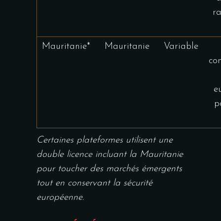
ra
Mauritanie*
Mauritanie
Variable
co
e
p
Certaines plateformes utilisent une
double licence incluant la Mauritanie
pour toucher des marchés émergents
tout en conservant la sécurité
européenne.