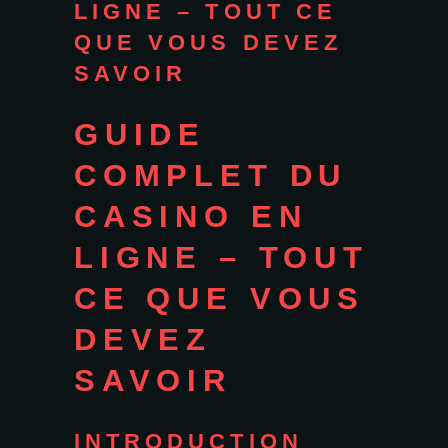
LIGNE – TOUT CE
QUE VOUS DEVEZ
SAVOIR
GUIDE
COMPLET DU
CASINO EN
LIGNE – TOUT
CE QUE VOUS
DEVEZ
SAVOIR
INTRODUCTION