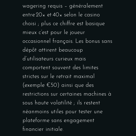
wagering requis – généralement
entre 20× et 40× selon le casino
choisi ; plus ce chiffre est basique
mieux c’est pour le joueur
occasionnel français. Les bonus sans
dépôt attirent beaucoup
d’utilisateurs curieux mais
comportent souvent des limites
strictes sur le retrait maximal
(exemple €50) ainsi que des
restrictions sur certaines machines à
sous haute volatilité ; ils restent
néanmoins utiles pour tester une
plateforme sans engagement
financier initiale.