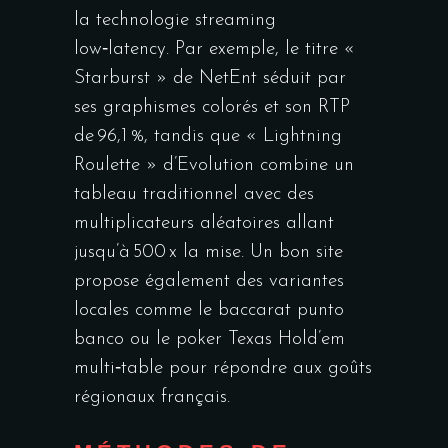
la technologie streaming
low‑latency. Par exemple, le titre «
Starburst » de NetEnt séduit par
ses graphismes colorés et son RTP
de 96,1 %, tandis que « Lightning
Roulette » d’Evolution combine un
tableau traditionnel avec des
multiplicateurs aléatoires allant
jusqu’à 500 x la mise. Un bon site
propose également des variantes
locales comme le baccarat punto
banco ou le poker Texas Hold’em
multi‑table pour répondre aux goûts
régionaux français.