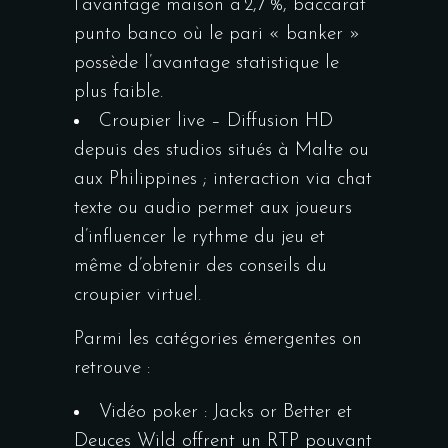
l’avantage maison à 2,7 %, baccarat
punto banco où le pari « banker »
possède l’avantage statistique le
plus faible.
Croupier live – Diffusion HD
depuis des studios situés à Malte ou
aux Philippines ; interaction via chat
texte ou audio permet aux joueurs
d’influencer le rythme du jeu et
même d’obtenir des conseils du
croupier virtuel.
Parmi les catégories émergentes on
retrouve :
Vidéo poker : Jacks or Better et
Deuces Wild offrent un RTP pouvant