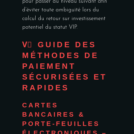
pour passer au niveau suivant afin
d’éviter toute ambiguïté lors du
calcul du retour sur investissement
potentiel du statut VIP.
V️⃣ GUIDE DES
MÉTHODES DE
PAIEMENT
SÉCURISÉES ET
RAPIDES
CARTES
BANCAIRES &
PORTE‑FEUILLES
ÉLECTRONIQUES –