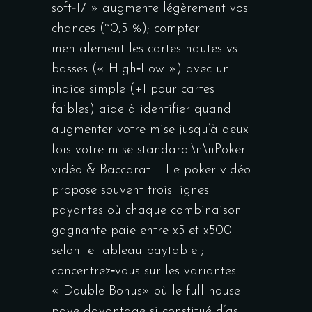
soft‑17 » augmente légèrement vos
chances (~0,5 %); compter
mentalement les cartes hautes vs
basses (« High‑Low ») avec un
indice simple (+1 pour cartes
faibles) aide à identifier quand
augmenter votre mise jusqu’à deux
fois votre mise standard.\n\nPoker
vidéo & Baccarat – Le poker vidéo
propose souvent trois lignes
payantes où chaque combinaison
gagnante paie entre x5 et x500
selon le tableau paytable ;
concentrez‑vous sur les variantes
« Double Bonus» où le full house
paye davantage si constitué d’as.