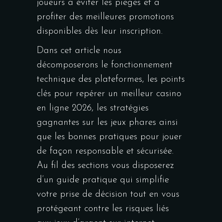
joueurs à éviter les pièges et à
profiter des meilleures promotions
disponibles dès leur inscription.
Dans cet article nous
décomposerons le fonctionnement
technique des plateformes, les points
clés pour repérer un meilleur casino
en ligne 2026, les stratégies
gagnantes sur les jeux phares ainsi
que les bonnes pratiques pour jouer
de façon responsable et sécurisée.
Au fil des sections vous disposerez
d’un guide pratique qui simplifie
votre prise de décision tout en vous
protégeant contre les risques liés