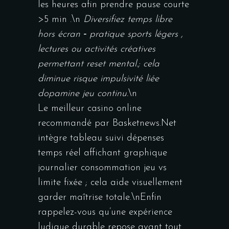
les heures afin prendre pause courte
>5 min .\n
Diversifiez temps libre
hors écran ‑ pratique sports légers ,
lectures ou activités créatives
permettant reset mental.; cela
diminue risque impulsivité liée
dopamine jeu continu.
\n
Le meilleur casino online
recommandé par Basketnews.Net
intègre tableau suivi dépenses
temps réel affichant graphique
journalier consommation jeu vs
limite fixée ; cela aide visuellement
garder maîtrise totale.\nEnfin
rappelez-vous qu’une expérience
ludique durable repose avant tout