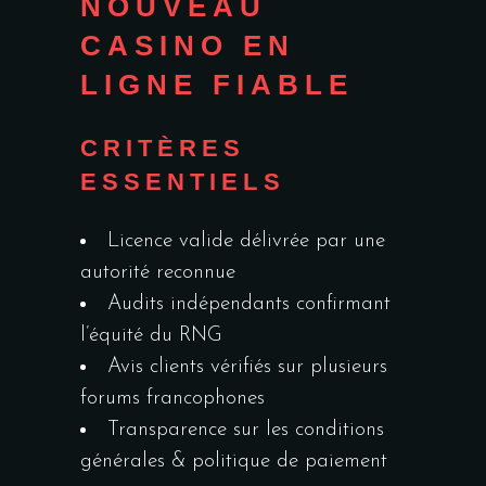
NOUVEAU
CASINO EN
LIGNE FIABLE
CRITÈRES
ESSENTIELS
Licence valide délivrée par une
autorité reconnue
Audits indépendants confirmant
l’équité du RNG
Avis clients vérifiés sur plusieurs
forums francophones
Transparence sur les conditions
générales & politique de paiement