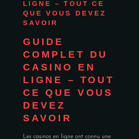
LIGNE – TOUT CE
QUE VOUS DEVEZ
SAVOIR
GUIDE
COMPLET DU
CASINO EN
LIGNE – TOUT
CE QUE VOUS
DEVEZ
SAVOIR
Les casinos en ligne ont connu une