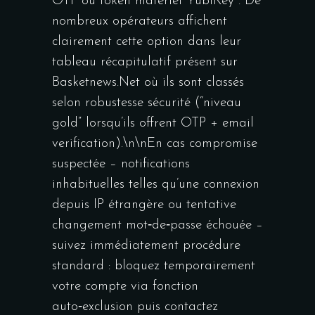
OTP ou token matériel YubiKey . De
nombreux opérateurs affichent
clairement cette option dans leur
tableau récapitulatif présent sur
Basketnews.Net où ils sont classés
selon robustesse sécurité (“niveau
gold” lorsqu’ils offrent OTP + email
verification).\n\nEn cas compromise
suspectée – notifications
inhabituelles telles qu’une connexion
depuis IP étrangère ou tentative
changement mot‑de‑passe échouée –
suivez immédiatement procédure
standard : bloquez temporairement
votre compte via fonction
auto‑exclusion puis contactez