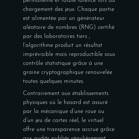
permanente et faible latence lors du
chargement des jeux. Chaque partie
est alimentée par un générateur
aléatoire de nombres (RNG) certifié
par des laboratoires tiers ;
l’algorithme produit un résultat
imprévisible mais reproductible sous
contrôle statistique grâce à une
graine cryptographique renouvelée
toutes quelques minutes.
Contrairement aux établissements
physiques où le hasard est assuré
par la mécanique d’une roue ou
d’un jeu de cartes réel, le virtuel
offre une transparence accrue grâce
aux audits publiés régulièrement