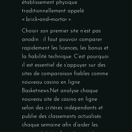
établissement physique
traditionnellement appelé
« brick‑and‑mortar ».
Choisir son premier site n’est pas
anodin : il faut pouvoir comparer
rapidement les licences, les bonus et
la fiabilité technique. C’est pourquoi
il est essentiel de s’appuyer sur des
sites de comparaison fiables comme
nouveau casino en ligne
.
Basketnews.Net analyse chaque
nouveau site de casino en ligne
selon des critères indépendants et
publie des classements actualisés
chaque semaine afin d’aider les