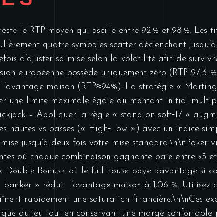
este le RTP moyen qui oscille entre 92 % et 98 %. Les t
gulièrement quatre symboles scatter déclenchant jusqu’à
tefois d’ajuster sa mise selon la volatilité afin de surv
rsion européenne possède uniquement zéro (RTP 97,3 %)
 l’avantage maison (
RTP≈94%). La stratégie « Marting
 une limite maximale égale au montant initial multipli
ackjack – Appliquer la règle « stand on soft‑17 » aug
s hautes vs basses (« High‑Low ») avec un indice simp
 mise jusqu’à deux fois votre mise standard.\n\nPoker 
antes où chaque combinaison gagnante paie entre x5 et
 « Double Bonus» où le full house paye davantage si con
 « banker » réduit l’avantage maison à
1,06 %. Utilisez
raînent rapidement une saturation financière.\n\nCes ex
stique du jeu tout en conservant une marge confortable 