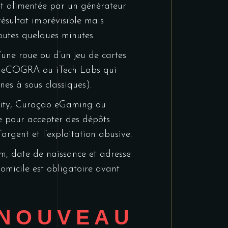
st alimentée par un générateur
résultat imprévisible mais
outes quelques minutes.
une roue ou d’un jeu de cartes
par eCOGRA ou iTech Labs qui
es à sous classiques).
ority, Curaçao eGaming ou
re pour accepter des dépôts
argent et l’exploitation abusive.
m, date de naissance et adresse
domicile est obligatoire avant
N NOUVEAU