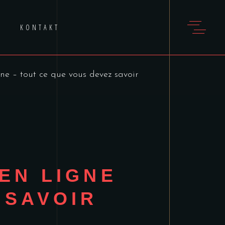
KONTAKT
ne – tout ce que vous devez savoir
EN LIGNE
 SAVOIR