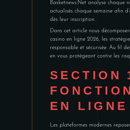
Basketnews.Net analyse chaque nou
actualisés chaque semaine afin d’a
dès leur inscription.
Dans cet article nous décomposero
casino en ligne 2026, les stratég
responsable et sécurisée. Au fil d
en vous protégeant contre les risqu
SECTION 
FONCTIO
EN LIGNE
Les plateformes modernes reposent