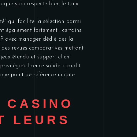
aque spin respecte bien le taux
é” qui facilite la sélection parmi
nt également fortement : certains
VIP avec manager dédié dès la
t des revues comparatives mettant
 jeux étendu et support client
privilégiez licence solide + audit
mme point de référence unique
E CASINO
T LEURS