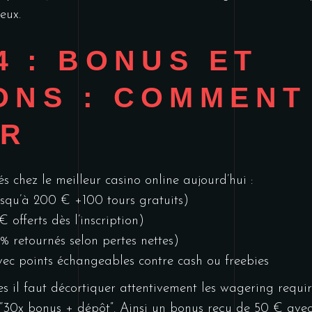
eux.
4 : BONUS ET
ONS : COMMENT
ER
 chez le meilleur casino online aujourd’hui :
jusqu’à 200 € +100 tours gratuits)
 offerts dès l’inscription)
retournés selon pertes nettes)
vec points échangeables contre cash ou freebies
res il faut décortiquer attentivement les wagering requi
“30x bonus + dépôt”. Ainsi un bonus reçu de 50 € avec 