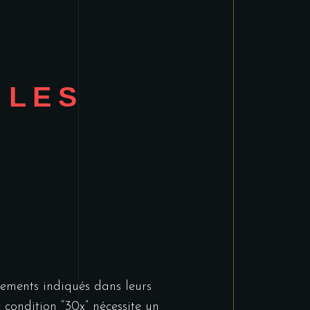
 LES
rements indiqués dans leurs
condition “30x” nécessite un