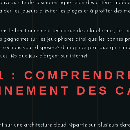
veau site de casino en ligne selon des critères indép
ider les joueurs à éviter les pièges et à profiter des m
ns le fonctionnement technique des plateformes, les po
ies gagnantes sur les jeux phares ainsi que les bonnes p
es sections vous disposerez d’un guide pratique qui simpl
es liés aux jeux d’argent sur internet.
1 : COMPRENDR
NNEMENT DES C
 sur une architecture cloud répartie sur plusieurs data