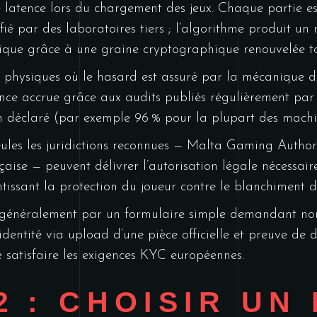
e latence lors du chargement des jeux. Chaque partie e
é par des laboratoires tiers ; l’algorithme produit un 
stique grâce à une graine cryptographique renouvelée t
 physiques où le hasard est assuré par la mécanique d’
arence accrue grâce aux audits publiés régulièrement 
 déclaré (par exemple 96 % pour la plupart des machin
 seules les juridictions reconnues — Malta Gaming Auth
çaise — peuvent délivrer l’autorisation légale nécessai
issant la protection du joueur contre le blanchiment d’
e généralement par un formulaire simple demandant no
’identité via upload d’une pièce officielle et preuve de 
e satisfaire les exigences KYC européennes.
2 : CHOISIR U