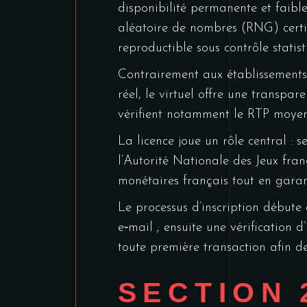
disponibilité permanente et faibl
aléatoire de nombres (RNG) certifi
reproductible sous contrôle stati
Contrairement aux établissements
réel, le virtuel offre une transp
vérifient notamment le RTP moyen
La licence joue un rôle central :
l’Autorité Nationale des Jeux fran
monétaires français tout en garant
Le processus d’inscription début
e‑mail ; ensuite une vérification d
toute première transaction afin d
SECTION 