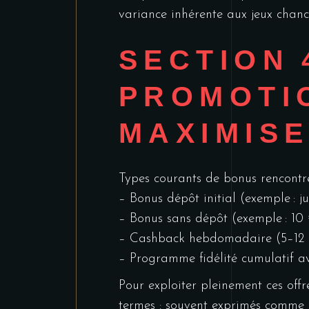
variance inhérente aux jeux chanc
SECTION 
PROMOTI
MAXIMIS
Types courants de bonus rencontrés
– Bonus dépôt initial (exemple : 
– Bonus sans dépôt (exemple : 10 €
– Cashback hebdomadaire (5–12 % 
– Programme fidélité cumulatif a
Pour exploiter pleinement ces off
termes : souvent exprimés comme 