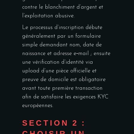
contre le blanchiment d’argent et
l’exploitation abusive.
Le processus d’inscription débute
généralement par un formulaire
simple demandant nom, date de
naissance et adresse e‑mail ; ensuite
une vérification d’identité via
upload d’une pièce officielle et
preuve de domicile est obligatoire
avant toute première transaction
afin de satisfaire les exigences KYC
européennes.
SECTION 2 :
CHOISIR UN