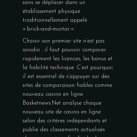
sans se déplacer dans un
établissement physique
traditionnellement appelé
« brick‑and‑mortar ».
Choisir son premier site n’est pas
anodin : il faut pouvoir comparer
rapidement les licences, les bonus et
la fiabilité technique. C’est pourquoi
il est essentiel de s’appuyer sur des
sites de comparaison fiables comme
nouveau casino en ligne
.
Basketnews.Net analyse chaque
nouveau site de casino en ligne
selon des critères indépendants et
publie des classements actualisés