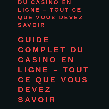
DU CASINO EN
LIGNE – TOUT CE
QUE VOUS DEVEZ
SAVOIR
GUIDE
COMPLET DU
CASINO EN
LIGNE – TOUT
CE QUE VOUS
DEVEZ
SAVOIR