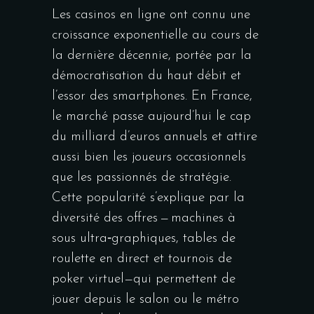
Les casinos en ligne ont connu une
croissance exponentielle au cours de
la dernière décennie, portée par la
démocratisation du haut débit et
l’essor des smartphones. En France,
le marché passe aujourd’hui le cap
du milliard d’euros annuels et attire
aussi bien les joueurs occasionnels
que les passionnés de stratégie.
Cette popularité s’explique par la
diversité des offres — machines à
sous ultra‑graphiques, tables de
roulette en direct et tournois de
poker virtuel—qui permettent de
jouer depuis le salon ou le métro