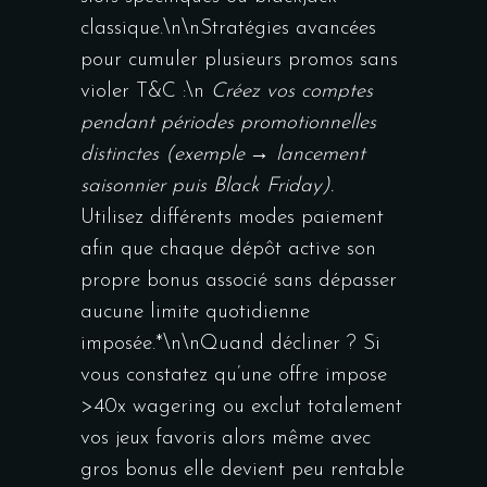
classique.\n\nStratégies avancées
pour cumuler plusieurs promos sans
violer T&C :\n
Créez vos comptes
pendant périodes promotionnelles
distinctes (exemple → lancement
saisonnier puis Black Friday).
Utilisez différents modes paiement
afin que chaque dépôt active son
propre bonus associé sans dépasser
aucune limite quotidienne
imposée.*\n\nQuand décliner ? Si
vous constatez qu’une offre impose
>40x wagering ou exclut totalement
vos jeux favoris alors même avec
gros bonus elle devient peu rentable