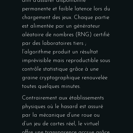
afin d’assurer disponibilité
permanente et faible latence lors du
chargement des jeux. Chaque partie
est alimentée par un générateur
aléatoire de nombres (RNG) certifié
par des laboratoires tiers ;
l’algorithme produit un résultat
imprévisible mais reproductible sous
contrôle statistique grâce à une
graine cryptographique renouvelée
toutes quelques minutes.
Contrairement aux établissements
physiques où le hasard est assuré
par la mécanique d’une roue ou
d’un jeu de cartes réel, le virtuel
offre une transparence accrue grâce