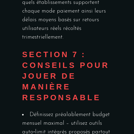
quels établissements supportent
chaque mode paiement ainsi leurs
délais moyens basés sur retours
utilisateurs réels récoltés
trimestriellement.
SECTION 7 :
CONSEILS POUR
JOUER DE
MANIÈRE
RESPONSABLE
Définissez préalablement budget
mensuel maximal ­– utilisez outils
auto‑limit intégrés proposés partout