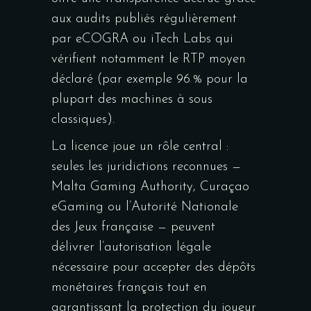
aux audits publiés régulièrement
par eCOGRA ou iTech Labs qui
vérifient notamment le RTP moyen
déclaré (par exemple 96 % pour la
plupart des machines à sous
classiques).
La licence joue un rôle central :
seules les juridictions reconnues —
Malta Gaming Authority, Curaçao
eGaming ou l’Autorité Nationale
des Jeux française — peuvent
délivrer l’autorisation légale
nécessaire pour accepter des dépôts
monétaires français tout en
garantissant la protection du joueur