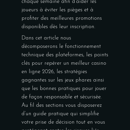
chaque semaine afin d’aider les
joueurs à éviter les pièges et à
profiter des meilleures promotions
disponibles dès leur inscription.
Dans cet article nous
décomposerons le fonctionnement
technique des plateformes, les points
clés pour repérer un meilleur casino
en ligne 2026, les stratégies
gagnantes sur les jeux phares ainsi
que les bonnes pratiques pour jouer
de façon responsable et sécurisée.
Au fil des sections vous disposerez
d’un guide pratique qui simplifie
votre prise de décision tout en vous