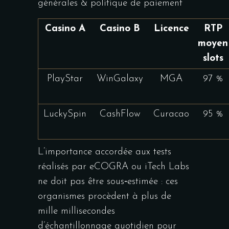
générales & politique de paiement
Casino A
Casino B
Licence
RTP
moyen
slots
PlayStar
WinGalaxy
MGA
97 %
LuckySpin
CashFlow
Curacao
95 %
L’importance accordée aux tests
réalisés par eCOGRA ou iTech Labs
ne doit pas être sous‑estimée : ces
organismes procèdent à plus de
mille millisecondes
d’échantillonnage quotidien pour