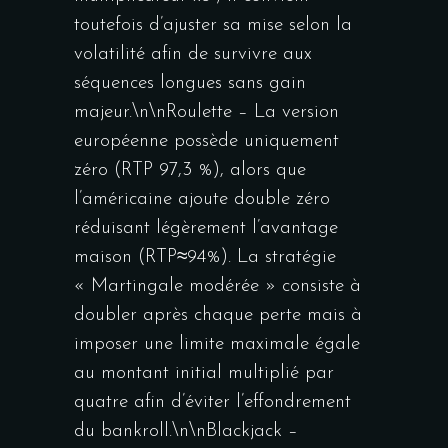
toutefois d’ajuster sa mise selon la
volatilité afin de survivre aux
séquences longues sans gain
majeur.\n\nRoulette – La version
européenne possède uniquement
zéro (RTP 97,3 %), alors que
l’américaine ajoute double zéro
réduisant légèrement l’avantage
maison (
RTP≈94%). La stratégie
« Martingale modérée » consiste à
doubler après chaque perte mais à
imposer une limite maximale égale
au montant initial multiplié par
quatre afin d’éviter l’effondrement
du bankroll.\n\nBlackjack –