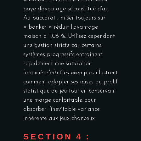
paye davantage si constitué d’as.
Au baccarat , miser toujours sur
« banker » réduit l’avantage
maison à
1,06 %. Utilisez cependant
une gestion stricte car certains
systèmes progressifs entraînent
rapidement une saturation
financière.\n\nCes exemples illustrent
comment adapter ses mises au profil
statistique du jeu tout en conservant
une marge confortable pour
absorber l’inévitable variance
inhérente aux jeux chanceux.
SECTION 4 :