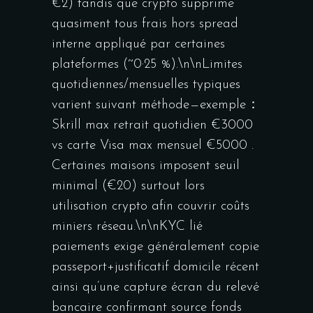
€2) tandis que crypto supprime
quasiment tous frais hors spread
interne appliqué par certaines
plateformes (~0·25 %).\n\nLimites
quotidiennes/mensuelles typiques
varient suivant méthode — exemple ：
Skrill max retrait quotidien €3000
vs carte Visa max mensuel €5000 .
Certaines maisons imposent seuil
minimal (€20) surtout lors
utilisation crypto afin couvrir coûts
miniers réseau.\n\nKYC lié
paiements exige généralement copie
passeport+justificatif domicile récent
ainsi qu’une capture écran du relevé
bancaire confirmant source fonds