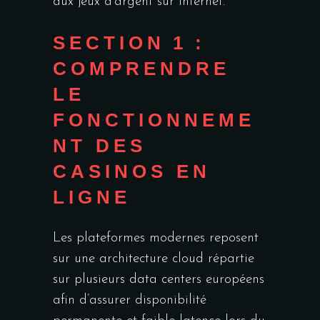
aux jeux d’argent sur internet.
SECTION 1 :
COMPRENDRE
LE
FONCTIONNEME
NT DES
CASINOS EN
LIGNE
Les plateformes modernes reposent
sur une architecture cloud répartie
sur plusieurs data centers européens
afin d’assurer disponibilité