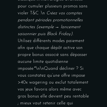
pour cumuler plusieurs promos sans
violer T&C :\n
Créez vos comptes
pendant périodes promotionnelles
distinctes (exemple → lancement
saisonnier puis Black Friday).
Utilisez différents modes paiement
afin que chaque dépôt active son
propre bonus associé sans dépasser
aucune limite quotidienne
imposée.*\n\nQuand décliner ? Si
vous constatez qu’une offre impose
>40x wagering ou exclut totalement
vos jeux favoris alors même avec
gros bonus elle devient peu rentable
; mieux vaut retenir celle qui