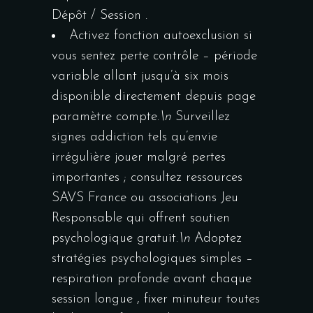
Dépôt / Session .
Activez fonction auto­exclusion si
vous sentez perte contrôle ­– période
variable allant jusqu’à six mois
disponible directement depuis page
paramètre compte.
\n
Surveillez
signes addiction tels qu’envie
irrégulière jouer malgré pertes
importantes ; consultez ressources
SAVS France ou associations Jeu
Responsable qui offrent soutien
psychologique gratuit.
\n
Adoptez
stratégies psychologiques simples ­–
respiration profonde avant chaque
session longue , fixer minuteur toutes