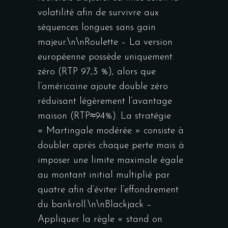
volatilité afin de survivre aux
séquences longues sans gain
majeur.\n\nRoulette – La version
européenne possède uniquement
zéro (RTP 97,3 %), alors que
l’américaine ajoute double zéro
réduisant légèrement l’avantage
maison (
RTP≈94%). La stratégie
« Martingale modérée » consiste à
doubler après chaque perte mais à
imposer une limite maximale égale
au montant initial multiplié par
quatre afin d’éviter l’effondrement
du bankroll.\n\nBlackjack –
Appliquer la règle « stand on