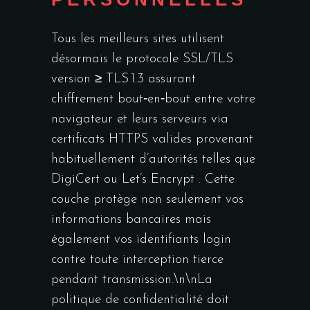
Tous les meilleurs sites utilisent
désormais le protocole SSL/TLS
version ≥ TLS 1.​3 assurant
chiffrement bout‑en‑bout entre votre
navigateur et leurs serveurs via
certificats HTTPS valides provenant
habituellement d’autorités telles que
DigiCert ou Let’s Encrypt . Cette
couche protège non seulement vos
informations bancaires mais
également vos identifiants login
contre toute interception tierce
pendant transmission.\n\nLa
politique de confidentialité doit