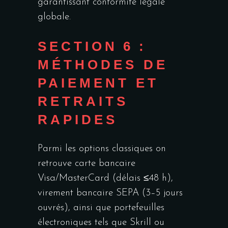
garantissant conformité légale
globale.
SECTION 6 :
MÉTHODES DE
PAIEMENT ET
RETRAITS
RAPIDES
Parmi les options classiques on
retrouve carte bancaire
Visa/MasterCard (délais ≤48 h),
virement bancaire SEPA (3–5 jours
ouvrés), ainsi que portefeuilles
électroniques tels que Skrill ou