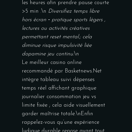
les heures afin prendre pause courte
>5 min .\n
Diversifiez temps libre
hors écran ‑ pratique sports légers ,
lectures ou activités créatives
permettant reset mental.; cela
diminue risque impulsivité liée
dopamine jeu continu.
\n
Le meilleur casino online
recommandé par Basketnews.Net
intègre tableau suivi dépenses
temps réel affichant graphique
journalier consommation jeu vs
limite fixée ; cela aide visuellement
garder maîtrise totale.\nEnfin
rappelez-vous qu’une expérience
ludique durable repose avant tout