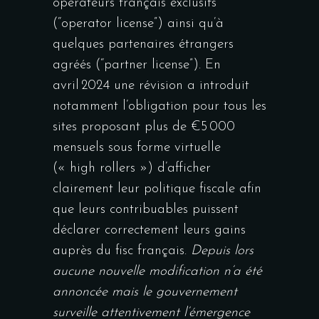
opérateurs français exclusifs
(“operator license”) ainsi qu’à
quelques partenaires étrangers
agréés (“partner license”). En
avril 2024 une révision a introduit
notamment l’obligation pour tous les
sites proposant plus de €5 000
mensuels sous forme virtuelle
(« high rollers ») d’afficher
clairement leur politique fiscale afin
que leurs contribuables puissent
déclarer correctement leurs gains
auprès du fisc français.
Depuis lors
aucune nouvelle modification n’a été
annoncée mais le gouvernement
surveille attentivement l’émergence