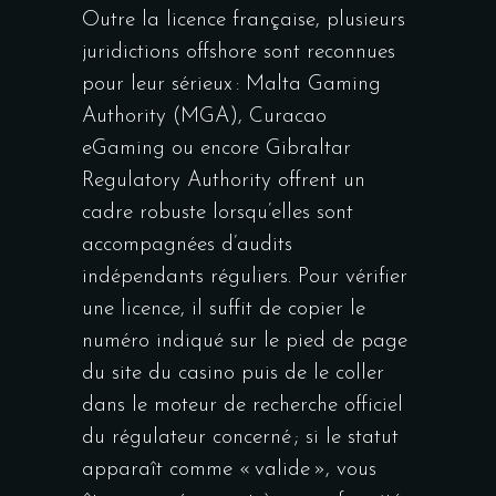
Outre la licence française, plusieurs
juridictions offshore sont reconnues
pour leur sérieux : Malta Gaming
Authority (MGA), Curacao
eGaming ou encore Gibraltar
Regulatory Authority offrent un
cadre robuste lorsqu’elles sont
accompagnées d’audits
indépendants réguliers. Pour vérifier
une licence, il suffit de copier le
numéro indiqué sur le pied de page
du site du casino puis de le coller
dans le moteur de recherche officiel
du régulateur concerné ; si le statut
apparaît comme « valide », vous