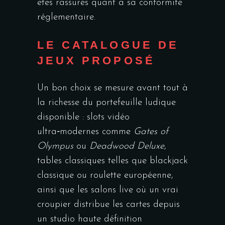
êtes rassurés quant à sa conformité
réglementaire.
LE CATALOGUE DE
JEUX PROPOSÉ
Un bon choix se mesure avant tout à
la richesse du portefeuille ludique
disponible : slots vidéo
ultra‑modernes comme
Gates of
Olympus
ou
Deadwood Deluxe
,
tables classiques telles que blackjack
classique ou roulette européenne,
ainsi que les salons live où un vrai
croupier distribue les cartes depuis
un studio haute définition