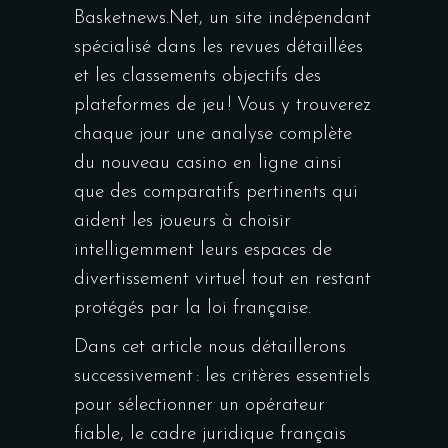
Basketnews.Net, un site indépendant
spécialisé dans les revues détaillées
et les classements objectifs des
plateformes de jeu ! Vous y trouverez
chaque jour une analyse complète
du
nouveau casino en ligne
ainsi
que des comparatifs pertinents qui
aident les joueurs à choisir
intelligemment leurs espaces de
divertissement virtuel tout en restant
protégés par la loi française.
Dans cet article nous détaillerons
successivement : les critères essentiels
pour sélectionner un opérateur
fiable, le cadre juridique français