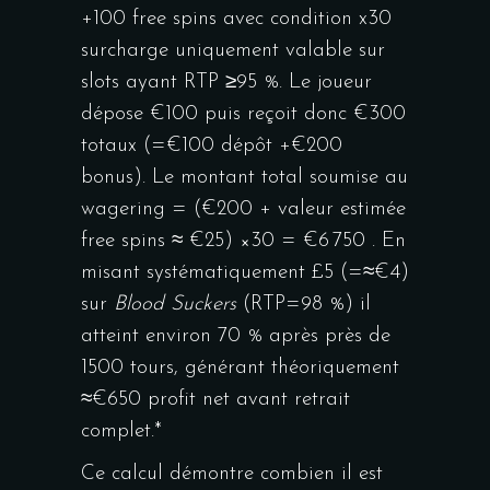
+100 free spins avec condition x30
surcharge uniquement valable sur
slots ayant RTP ≥95 %. Le joueur
dépose €100 puis reçoit donc €300
totaux (=€100 dépôt +€200
bonus). Le montant total soumise au
wagering = (€200 + valeur estimée
free spins ≈ €25) ×30 = €6 750 . En
misant systématiquement £5 (=≈€4)
sur
Blood Suckers
(RTP=98 %) il
atteint environ 70 % après près de
1500 tours, générant théoriquement
≈€650 profit net avant retrait
complet.*
Ce calcul démontre combien il est