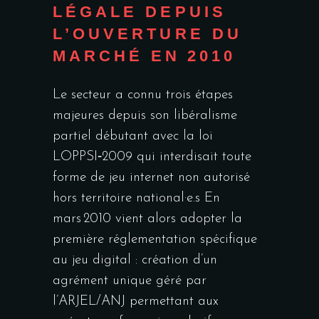
LÉGALE DEPUIS
L’OUVERTURE DU
MARCHÉ EN 2010
Le secteur a connu trois étapes
majeures depuis son libéralisme
partiel débutant avec la loi
LOPPSI‑2009 qui interdisait toute
forme de jeu internet non autorisé
hors territoire national·e.s En
mars 2010 vient alors adopter la
première réglementation spécifique
au jeu digital : création d’un
agrément unique géré par
l’ARJEL/ANJ permettant aux