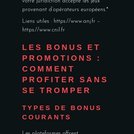
votre juridiction accepte les jeux
provenant d’opérateurs européens.*
Liens utiles : https://www.anj.fr –
https://www.cnil.fr
LES BONUS ET
PROMOTIONS :
COMMENT
PROFITER SANS
SE TROMPER
TYPES DE BONUS
COURANTS
Les plateformes offrent