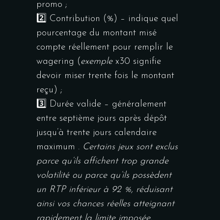
promo ;
2️⃣ Contribution (%) – indique quel
pourcentage du montant misé
compte réellement pour remplir le
wagering (
exemple
x30 signifie
devoir miser trente fois le montant
reçu) ;
3️⃣ Durée valide – généralement
entre septième jours après dépôt
jusqu’à trente jours calendaire
maximum .
Certains jeux sont exclus
parce qu’ils affichent trop grande
volatilité ou parce qu’ils possèdent
un RTP inférieur à 92 %, réduisant
ainsi vos chances réelles atteignant
rapidement la limite imposée.