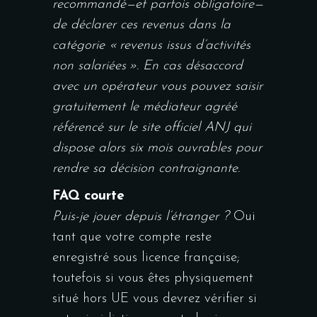
recommandé—et parfois obligatoire—
de déclarer ces revenus dans la
catégorie « revenus issus d’activités
non salariées ». En cas désaccord
avec un opérateur vous pouvez saisir
gratuitement le médiateur agréé
référencé sur le site officiel ANJ qui
dispose alors six mois ouvrables pour
rendre sa décision contraignante.
FAQ courte
Puis-je jouer depuis l’étranger ?
Oui
tant que votre compte reste
enregistré sous licence française;
toutefois si vous êtes physiquement
situé hors UE vous devrez vérifier si