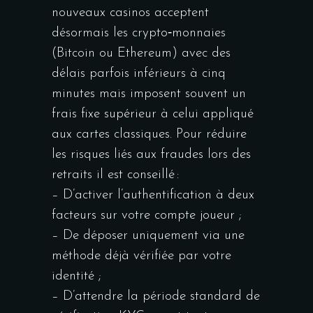
nouveaux casinos acceptent
désormais les crypto‑monnaies
(Bitcoin ou Ethereum) avec des
délais parfois inférieurs à cinq
minutes mais imposent souvent un
frais fixe supérieur à celui appliqué
aux cartes classiques. Pour réduire
les risques liés aux fraudes lors des
retraits il est conseillé :
– D’activer l’authentification à deux
facteurs sur votre compte joueur ;
– De déposer uniquement via une
méthode déjà vérifiée par votre
identité ;
– D’attendre la période standard de