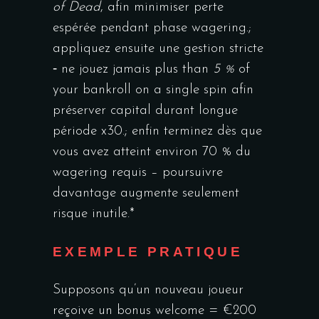
of Dead
, afin minimiser perte
espérée pendant phase wagering.;
appliquez ensuite une gestion stricte
‑ ne jouez jamais plus than
5 %
of
your bankroll on a single spin afin
préserver capital durant longue
période x30.; enfin terminez dès que
vous avez atteint environ 70 % du
wagering requis – poursuivre
davantage augmente seulement
risque inutile.*
EXEMPLE PRATIQUE
Supposons qu’un nouveau joueur
reçoive un bonus welcome = €200