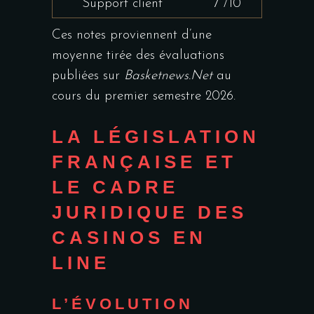
Support client
7 /10
Ces notes proviennent d’une
moyenne tirée des évaluations
publiées sur
Basketnews.Net
au
cours du premier semestre 2026.
LA LÉGISLATION
FRANÇAISE ET
LE CADRE
JURIDIQUE DES
CASINOS EN
LINE
L’ÉVOLUTION