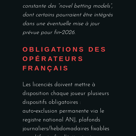
constante des “novel betting models”,
dont certains pourraient être intégrés
dans une éventuelle mise à jour
prévue pour fin‑2026.
OBLIGATIONS DES
OPÉRATEURS
FRANÇAIS
Les licenciés doivent mettre à
disposition chaque joueur plusieurs
dispositifs obligatoires :
auto‑exclusion permanente via le
registre national ANJ, plafonds
journaliers/hebdomadaires fixables