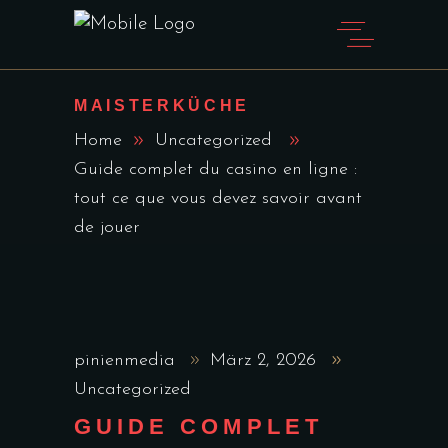
MAISTERKÜCHE
Home
Uncategorized
Guide complet du casino en ligne :
tout ce que vous devez savoir avant
de jouer
pinienmedia
März 2, 2026
Uncategorized
GUIDE COMPLET