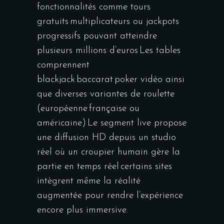
fonctionnalités comme tours
gratuits multiplicateurs ou jackpots
progressifs pouvant atteindre
plusieurs millions d’euros Les tables
comprennent
blackjack baccarat poker vidéo ainsi
que diverses variantes de roulette
(européenne française ou
américaine) Le segment live propose
une diffusion HD depuis un studio
réel où un croupier humain gère la
partie en temps réel certains sites
intègrent même la réalité
augmentée pour rendre l’expérience
encore plus immersive.