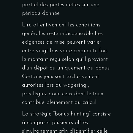
partiel des pertes nettes sur une
période donnée
Lire attentivement les conditions
générales reste indispensable​ Les
exigences de mise peuvent varier
entre vingt fois voire cinquante fois
le montant reçu selon qu’il provient
d’un dépôt ou uniquement du bonus​
Certains jeux sont exclusivement
autorisés lors du wagering ;
privilégiez donc ceux dont le taux
contribue pleinement au calcul​
La stratégie “bonus hunting” consiste
à comparer plusieurs offres
simultanément afin d’identifier celle