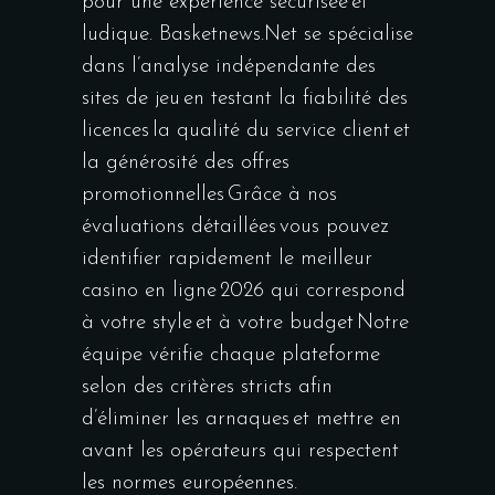
pour une expérience sécurisée et
ludique. Basketnews.Net se spécialise
dans l’analyse indépendante des
sites de jeu en testant la fiabilité des
licences la qualité du service client et
la générosité des offres
promotionnelles Grâce à nos
évaluations détaillées vous pouvez
identifier rapidement le meilleur
casino en ligne 2026 qui correspond
à votre style et à votre budget Notre
équipe vérifie chaque plateforme
selon des critères stricts afin
d’éliminer les arnaques et mettre en
avant les opérateurs qui respectent
les normes européennes.