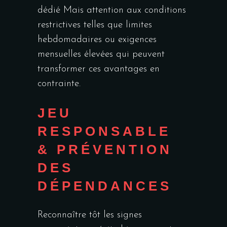
dédié​ Mais attention aux conditions
restrictives telles que limites
hebdomadaires ou exigences
mensuelles élevées qui peuvent
transformer ces avantages en
contrainte.​
JEU
RESPONSABLE
& PRÉVENTION
DES
DÉPENDANCES
Reconnaître tôt les signes