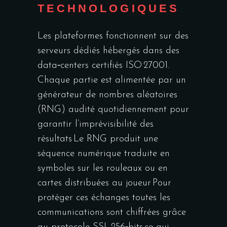
TECHNOLOGIQUES
Les plateformes fonctionnent sur des
serveurs dédiés hébergés dans des
data‑centers certifiés ISO 27001.
Chaque partie est alimentée par un
générateur de nombres aléatoires
(RNG) audité quotidiennement pour
garantir l’imprévisibilité des
résultats Le RNG produit une
séquence numérique traduite en
symboles sur les rouleaux ou en
cartes distribuées au joueur Pour
protéger ces échanges toutes les
communications sont chiffrées grâce