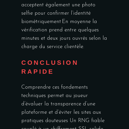
acceptent également une photo
selfie pour confirmer l’identité
biométriquement En moyenne la
vérification prend entre quelques
minutes et deux jours ouvrés selon la
charge du service clientèle.
CONCLUSION
RAPIDE
Comprendre ces fondements
techniques permet au joueur
d’évaluer la transparence d’une
plateforme et d’éviter les sites aux
pratiques douteuses Un RNG fiable