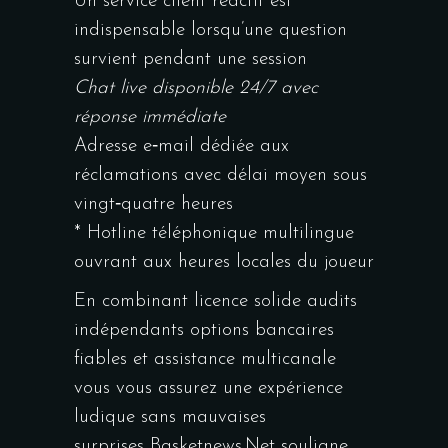
Un service client réactif est
indispensable lorsqu’une question
survient pendant une session
Chat live disponible 24/7 avec
réponse immédiate
Adresse e‑mail dédiée aux
réclamations avec délai moyen sous
vingt‑quatre heures
* Hotline téléphonique multilingue
ouvrant aux heures locales du joueur
En combinant licence solide audits
indépendants options bancaires
fiables et assistance multicanale
vous vous assurez une expérience
ludique sans mauvaises
surprises Basketnews.Net souligne