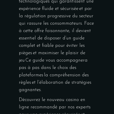
technologiques qui garantissent une
expérience fluide et sécurisée et par
la régulation progressive du secteur
qui rassure les consommateurs. Face
à cette offre foisonnante, il devient
essentiel de disposer d’un guide
complet et fiable pour éviter les
pièges et maximiser le plaisir de
jeu Ce guide vous accompagnera
pas à pas dans le choix des
plateformes la compréhension des
règles et l’élaboration de stratégies
gagnantes.
Découvrez le
nouveau casino en
ligne
recommandé par nos experts