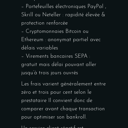
– Portefeuilles électroniques PayPal ,
Skrill ou Neteller : rapidité élevée &
protection renforcée
– Cryptomonnaies Bitcoin ou
Ethereum : anonymat partiel avec
délais variables
– Virements bancaires SEPA :
gratuit mais délai pouvant aller
jusqu’à trois jours ouvrés
Les frais varient généralement entre
zéro et trois pour cent selon le
prestataire Il convient donc de
comparer avant chaque transaction
pour optimiser son bankroll.