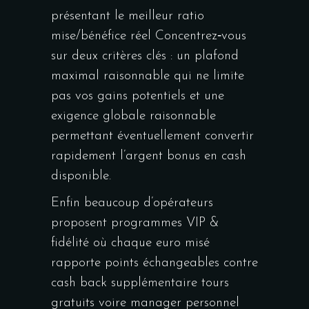
présentant le meilleur ratio
mise/bénéfice réel​ Concentrez‑vous
sur deux critères clés : un plafond
maximal raisonnable qui ne limite
pas vos gains potentiels ​et une
exigence globale raisonnable
permettant éventuellement convertir
rapidement l’argent bonus en cash
disponible.​
Enfin beaucoup d’opérateurs
proposent programmes VIP &
fidélité où chaque euro misé
rapporte points échangeables contre
cash back supplémentaire tours
gratuits voire manager personnel