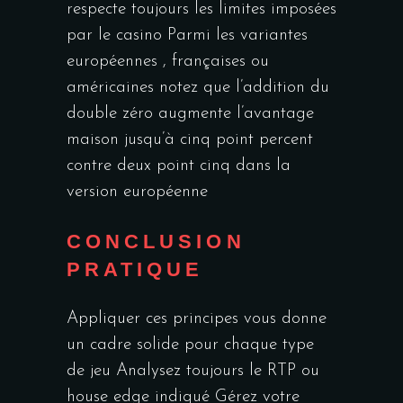
respecte toujours les limites imposées
par le casino​ Parmi les variantes
européennes , françaises ou
américaines notez que l’addition du
double zéro augmente l’avantage
maison jusqu’à cinq point percent
contre deux point cinq dans la
version européenne​
CONCLUSION
PRATIQUE
Appliquer ces principes vous donne
un cadre solide pour chaque type
de jeu​ Analysez toujours le RTP ou
house edge indiqué​ Gérez votre