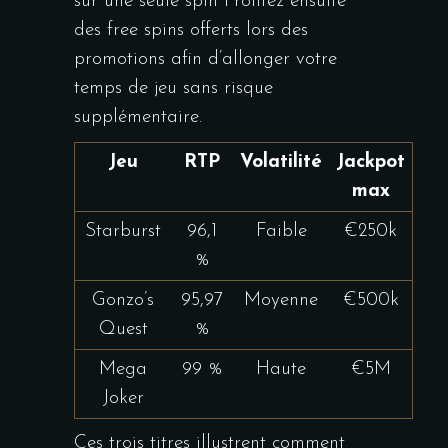
sur une seule spin​ Profitez ensuite
des free spins offerts lors des
promotions afin d’allonger votre
temps de jeu sans risque
supplémentaire​.
Jeu
RTP
Volatilité
Jackpot
max
Starburst
96,1
Faible
€250k
%
Gonzo’s
95,97
Moyenne
€500k
Quest
%
Mega
99 %
Haute
€5M
Joker
Ces trois titres illustrent comment