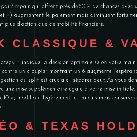
pair/impair qui offrent près de 50 % de chances avec u
eet ») augmentent le paiement mais diminuent fortement 
t plus d’action que de stabilité financière.
K CLASSIQUE & V
rategy » indique la décision optimale selon votre main 
11 contre un croupier montrant un 6 augmente l’espéra
 gestion du split est cruciale : séparer deux As vous d
ec une mise supplémentaire égale à votre mise initiale
« 10 », modifiant légèrement les calculs mais conserva
e.
ÉO & TEXAS HOLD