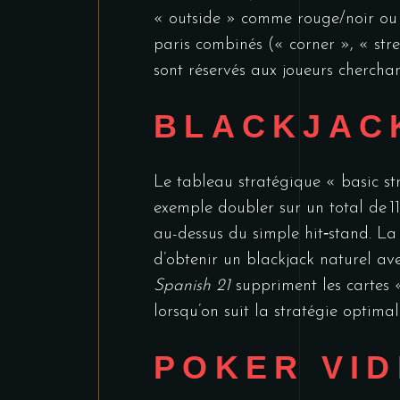
« outside » comme rouge/noir ou 
paris combinés (« corner », « str
sont réservés aux joueurs cherchan
BLACKJAC
Le tableau stratégique « basic st
exemple doubler sur un total de 
au-dessus du simple hit‑stand. La
d’obtenir un blackjack naturel av
Spanish 21
suppriment les cartes 
lorsqu’on suit la stratégie optimal
POKER VID