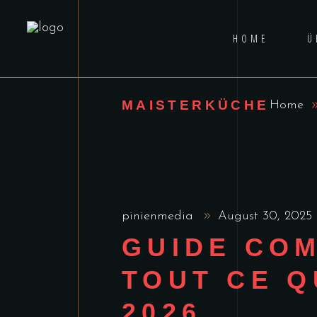
HOME
Ü
MAISTERKÜCHE
Home
pinienmedia
August 30, 2025
GUIDE COM
TOUT CE Q
2026