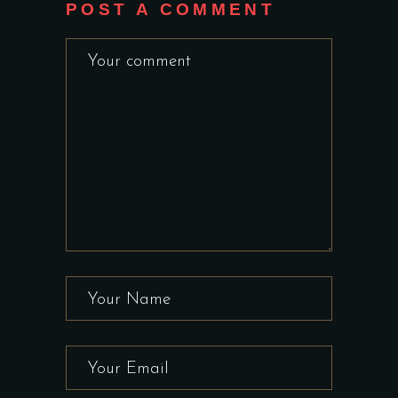
POST A COMMENT