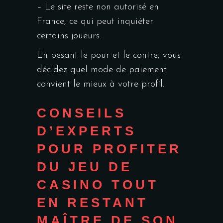
– Le site reste non autorisé en
France, ce qui peut inquiéter
certains joueurs.
En pesant le pour et le contre, vous
décidez quel mode de paiement
convient le mieux à votre profil.
CONSEILS
D’EXPERTS
POUR PROFITER
DU JEU DE
CASINO TOUT
EN RESTANT
MAÎTRE DE SON