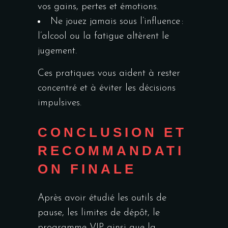
vos gains, pertes et émotions.
Ne jouez jamais sous l’influence :
l’alcool ou la fatigue altèrent le
jugement.
Ces pratiques vous aident à rester
concentré et à éviter les décisions
impulsives.
CONCLUSION ET
RECOMMANDATI
ON FINALE
Après avoir étudié les outils de
pause, les limites de dépôt, le
programme VIP ainsi que la