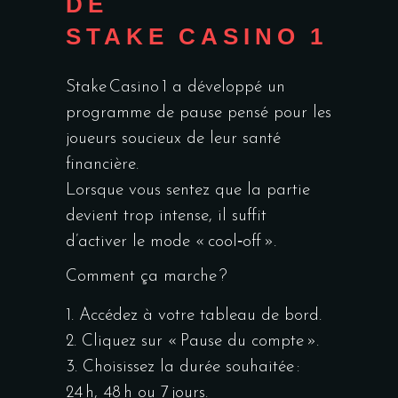
DE
STAKE CASINO 1
Stake Casino 1 a développé un
programme de pause pensé pour les
joueurs soucieux de leur santé
financière.
Lorsque vous sentez que la partie
devient trop intense, il suffit
d’activer le mode « cool‑off ».
Comment ça marche ?
Accédez à votre tableau de bord.
Cliquez sur « Pause du compte ».
Choisissez la durée souhaitée :
24 h, 48 h ou 7 jours.