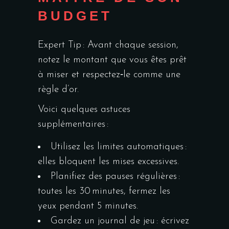
BUDGET
Expert Tip : Avant chaque session,
notez le montant que vous êtes prêt
à miser et respectez‑le comme une
règle d’or.
Voici quelques astuces
supplémentaires :
Utilisez les limites automatiques :
elles bloquent les mises excessives.
Planifiez des pauses régulières :
toutes les 30 minutes, fermez les
yeux pendant 5 minutes.
Gardez un journal de jeu : écrivez