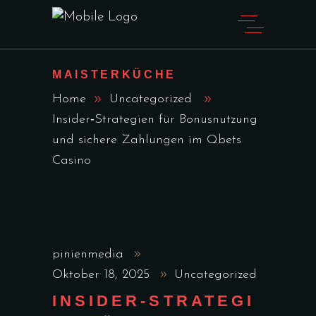
MAISTERKÜCHE
Home
Uncategorized
Insider‑Strategien für Bonusnutzung
und sichere Zahlungen im Qbets
Casino
pinienmedia
Oktober 18, 2025
Uncategorized
INSIDER‑STRATEGI