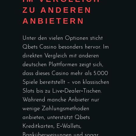
ZU ANDEREN
ANBIETERN
Unter den vielen Optionen sticht
Qbets Casino besonders hervor. Im
direkten Vergleich mit anderen
deutschen Plattformen zeigt sich,
dass dieses Casino mehr als 5.000
Spiele bereitstellt – von klassischen
Slots bis zu Live‑Dealer‑Tischen.
Während manche Anbieter nur
wenige Zahlungsmethoden
anbieten, unterstützt Qbets
Kreditkarten, E‑Wallets,
Banküberweisungen und sogar