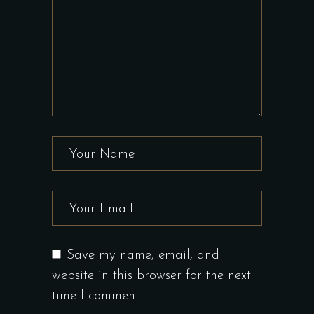
Save my name, email, and
website in this browser for the next
time I comment.