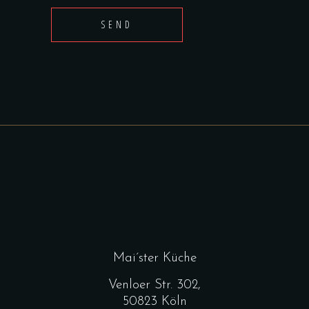
SEND
Mai´ster Küche
Venloer Str. 302,
50823 Köln