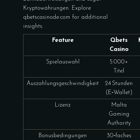
Kryptowährungen. Explore
qbetscasinode.com
for additional
insights.
Feature
Qbets
Casino
Spielauswahl
5.000+
Titel
Auszahlungsgeschwindigkeit
24 Stunden
(E‑Wallet)
Lizenz
Malta
Gaming
Authority
Bonusbedingungen
30‑faches