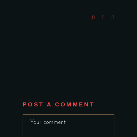
POST A COMMENT