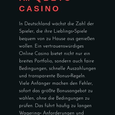
CASINO
In Deutschland wächst die Zahl der
Spieler, die ihre Lieblings‑Spiele
bequem von zu Hause aus genießen
wollen. Ein vertrauenswürdiges
Online Casino bietet nicht nur ein
breites Portfolio, sondern auch faire
Bedingungen, schnelle Auszahlungen
und transparente Bonus‑Regeln.
Viele Anfänger machen den Fehler,
sofort das größte Bonusangebot zu
wählen, ohne die Bedingungen zu
prüfen. Das führt häufig zu langen
Wagering‑ Anforderungen und