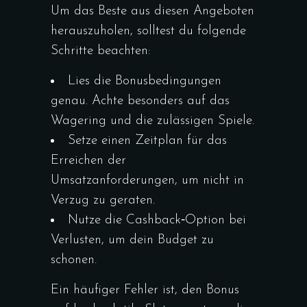
Um das Beste aus diesen Angeboten
herauszuholen, solltest du folgende
Schritte beachten:
Lies die Bonusbedingungen
genau. Achte besonders auf das
Wagering und die zulässigen Spiele.
Setze einen Zeitplan für das
Erreichen der
Umsatzanforderungen, um nicht in
Verzug zu geraten.
Nutze die Cashback‑Option bei
Verlusten, um dein Budget zu
schonen.
Ein häufiger Fehler ist, den Bonus