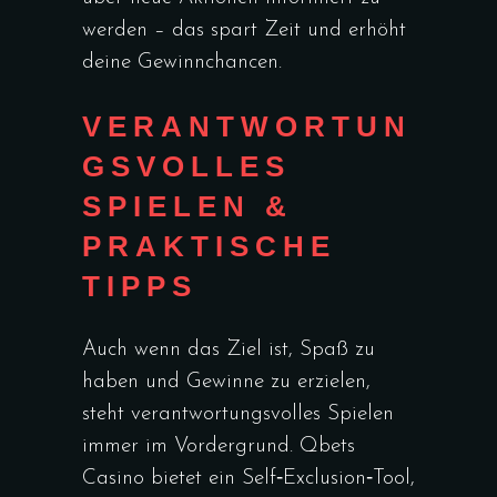
werden – das spart Zeit und erhöht
deine Gewinnchancen.
VERANTWORTUN
GSVOLLES
SPIELEN &
PRAKTISCHE
TIPPS
Auch wenn das Ziel ist, Spaß zu
haben und Gewinne zu erzielen,
steht verantwortungsvolles Spielen
immer im Vordergrund. Qbets
Casino bietet ein Self‑Exclusion‑Tool,