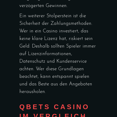
verzögerten Gewinnen.
Ein weiterer Stolperstein ist die
Sicherheit der Zahlungsmethoden.
Wer in ein Casino investiert, das
keine klare Lizenz hat, riskiert sein
Geld. Deshalb sollten Spieler immer
auf Lizenzinformationen,
Datenschutz und Kundenservice
achten. Wer diese Grundlagen
beachtet, kann entspannt spielen
und das Beste aus den Angeboten
herausholen.
QBETS CASINO
IM VERGLEICH