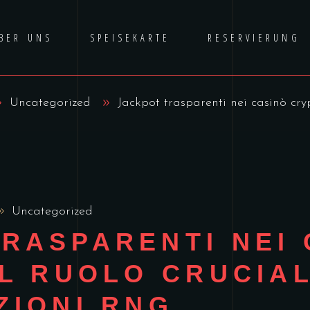
BER UNS
SPEISEKARTE
RESERVIERUNG
Uncategorized
Jackpot trasparenti nei casinò cryp
Uncategorized
RASPARENTI NEI 
IL RUOLO CRUCIA
ZIONI RNG