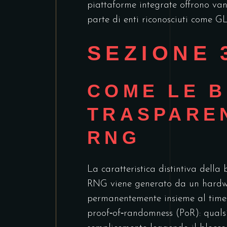
piattaforme integrate offrono va
parte di enti riconosciuti come GL
SEZIONE 
COME LE 
TRASPAREN
RNG
La caratteristica distintiva della
RNG viene generato da un hardwar
permanentemente insieme al times
proof‑of‑randomness (PoR): qualsia