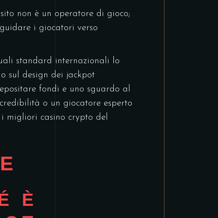
l sito non è un operatore di gioco;
uidare i giocatori verso
ali standard internazionali lo
 sul design dei jackpot
depositare fondi e uno sguardo al
credibilità o un giocatore esperto
i migliori casino crypto del
LE
É È