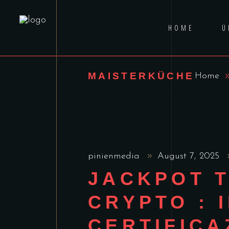
HOME
Ü
MAISTERKÜCHE
Home
pinienmedia
August 7, 2025
JACKPOT T
CRYPTO : 
CERTIFICA