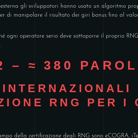
 esterna gli sviluppatori hanno usato un algoritmo prop
r di manipolare il risultato dei giri bonus fino al val
hé ogni operatore serio deve sottoporre il proprio RNG
.
2 – ≈ 380 PARO
INTERNAZIONALI 
ZIONE RNG PER I
 campo della certificazione degli RNG sono eCOGRA, i