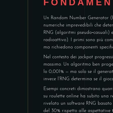
FONDAMEN
Un Random Number Generator (RNG
numeriche imprevedibili che determ
RNG (algoritmi pseudo‑casuali) 
radioattivo). I primi sono più com
ma richiedono componenti specific
Nel contesto dei jackpot progress
massimo. Un algoritmo ben proget
lo 0,001% — ma solo se il generat
invece l’RNG determina se il gioca
Esempi concreti dimostrano quant
su roulette online ha subito una r
rivelato un software RNG basato su
del 30% rispetto alle aspettative