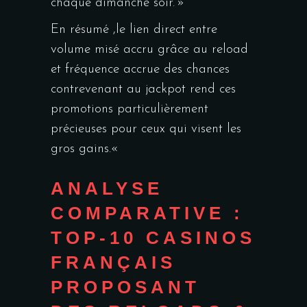
chaque dimanche soir. »
En résumé ,le lien direct entre
volume misé accru grâce au reload
et fréquence accrue des chances
contrevenant au jackpot rend ces
promotions particulièrement
précieuses pour ceux qui visent les
gros gains.«
ANALYSE
COMPARATIVE :
TOP‑10 CASINOS
FRANÇAIS
PROPOSANT