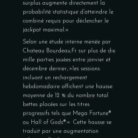
surplus augmente directement la
probabilité statistique d’atteindre le
combiné requis pour déclencher le
jackpot maximal.«
Selon une étude interne menée par
Chateau Bourdeau.Fr sur plus de dix
mille parties jouées entre janvier et
décembre dernier, »les sessions
incluant un rechargement
hebdomadaire affichent une hausse
moyenne de 12 % du nombre total
bettes placées sur les titres
progressifs tels que Mega Fortune​®
ou Hall of Gods​®.« Cette hausse se
traduit par une augmentation