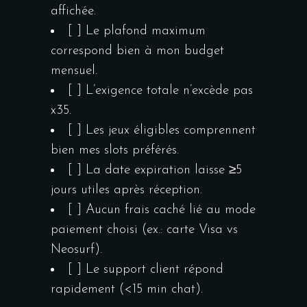
affichée.
[ ] Le plafond maximum
correspond bien à mon budget
mensuel.
[ ] L’exigence totale n’excède pas
x35.
[ ] Les jeux éligibles comprennent
bien mes slots préférés.
[ ] La date expiration laisse ≥5
jours utiles après réception.
[ ] Aucun frais caché lié au mode
paiement choisi (ex.: carte Visa vs
Neosurf).
[ ] Le support client répond
rapidement (<15 min chat).