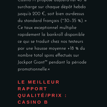
Casino A propose aujourd’hui 45 %
surcharge sur chaque dépôt hebdo
jusqu’à 200 €, soit bien au‑dessus
du standard français (~30–35 %). »
Ce taux exceptionnel multiplie
rapidement la bankroll disponible
ce qui se traduit chez nos testeurs
par une hausse moyenne +18 % du
nombre total spins effectués sur
Jackpot Giant​​™ pendant la période
promotionnelle.«
LE MEILLEUR
RAPPORT
QUALITÉ/PRIX :
CASINO B