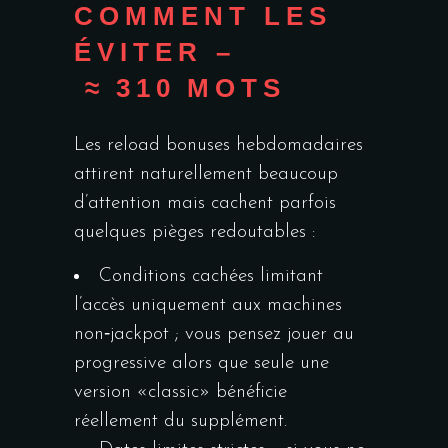
COMMENT LES
ÉVITER –
≈ 310 MOTS
Les reload bonuses hebdomadaires
attirent naturellement beaucoup
d’attention mais cachent parfois
quelques pièges redoutables :
Conditions cachées limitant
l’accès uniquement aux machines
non‑jackpot ; vous pensez jouer au
progressive alors que seule une
version «classic» bénéficie
réellement du supplément.