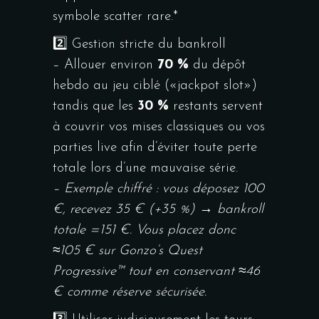
symbole scatter rare.*
2️⃣ Gestion stricte du bankroll
– Allouer environ
70 %
du dépôt
hebdo au jeu ciblé («jackpot slot»)
tandis que les
30 %
restants servent
à couvrir vos mises classiques ou vos
parties live afin d’éviter toute perte
totale lors d’une mauvaise série.
– Exemple chiffré : vous déposez
100
€
, recevez
35 €
(+35 %) → bankroll
totale =151 €. Vous placez donc
≈105 € sur Gonzo’s Quest
Progressive™ tout en conservant ≈46
€ comme réserve sécurisée.