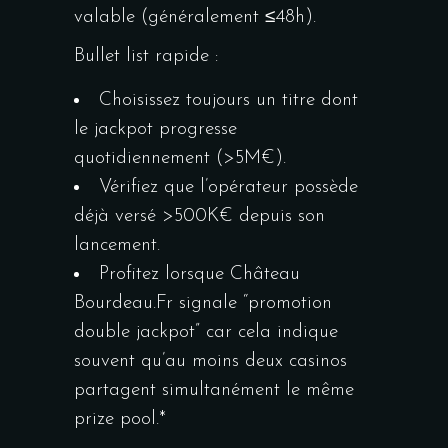
valable (généralement ≤48h).
Bullet list rapide :
Choisissez toujours un titre dont
le jackpot progresse
quotidiennement (>5M€).
Vérifiez que l’opérateur possède
déjà versé >500K€ depuis son
lancement.
Profitez lorsque Château
Bourdeau.Fr signale “promotion
double jackpot” car cela indique
souvent qu’au moins deux casinos
partagent simultanément le même
prize pool.*