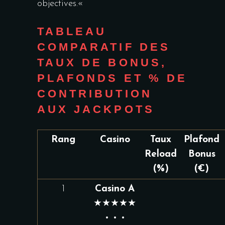
objectives.«
TABLEAU
COMPARATIF DES
TAUX DE BONUS,
PLAFONDS ET % DE
CONTRIBUTION
AUX JACKPOTS
Rang
Casino
Taux
Plafond
Reload
Bonus
(%)
(€)
1
Casino A
★★★★★
• • •