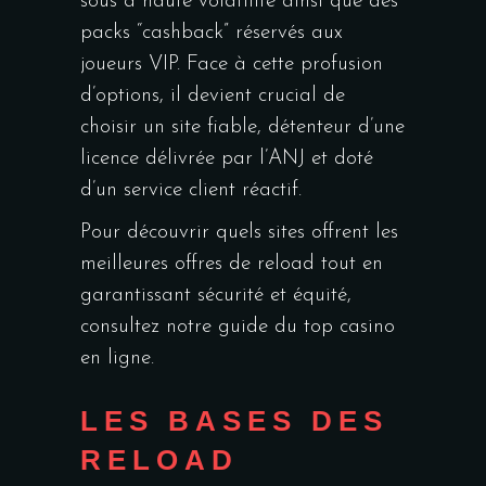
sous à haute volatilité ainsi que des
packs “cashback” réservés aux
joueurs VIP. Face à cette profusion
d’options, il devient crucial de
choisir un site fiable, détenteur d’une
licence délivrée par l’ANJ et doté
d’un service client réactif.
Pour découvrir quels sites offrent les
meilleures offres de reload tout en
garantissant sécurité et équité,
consultez notre guide du
top casino
en ligne
.
LES BASES DES
RELOAD