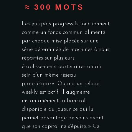
≈ 300 MOTS
Les jackpots progressifs fonctionnent
comme un fonds commun alimenté
par chaque mise placée sur une
série déterminée de machines à sous
réparties sur plusieurs
établissements partenaires ou au
sein d’un même réseau
propriétaire.« Quand un reload
weekly est actif, il augmente
instantanément la bankroll
disponible du joueur ce qui lui
permet davantage de spins avant
que son capital ne s’épuise. » Ce