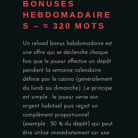
BONUSES
HEBDOMADAIRE
S – ≈ 320 MOTS
Un reload bonus hebdomadaire est
une offre qui se déclenche chaque
fois que le joueur effectue un dépôt
pendant la semaine calendaire
définie par le casino (généralement
du lundi au dimanche). Le principe
est simple : le joueur verse son
argent habituel puis reçoit un
complément proportionnel
(exemple : 30 % du dépôt) qui peut
être utilisé immédiatement sur une