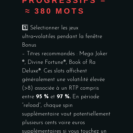
PROGRESSIFS –
≈ 380 MOTS
1️⃣ Sélectionner les jeux
ultra‑volatiles pendant la fenêtre
Bonus
– Titres recommandés : Mega Joker​
®, Divine Fortune​®, Book of Ra
Deluxe​®. Ces slots affichent
généralement une volatilité élevée
(>8) associée à un RTP compris
entre
95 %
et
97 %.
En période
“reload”, chaque spin
supplémentaire vaut potentiellement
plusieurs cents voire euros
supplémentaires si vous touchez un