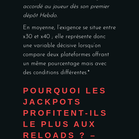
accordé au joueur dès son premier
dépôt Hebdo.
En moyenne, l’exigence se situe entre
x30 et x40 ; elle représente donc
une variable décisive lorsqu’on
compare deux plateformes offrant
un même pourcentage mais avec
des conditions différentes.*
POURQUOI LES
JACKPOTS
PROFITENT-ILS
LE PLUS AUX
RELOADS ? –