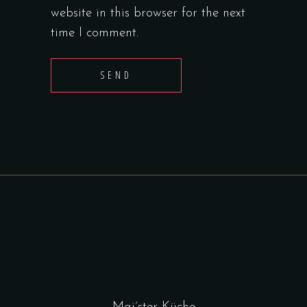
website in this browser for the next
time I comment.
SEND