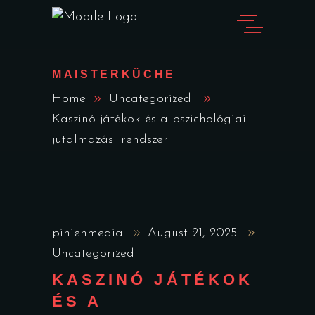
MAISTERKÜCHE
Home
Uncategorized
Kaszinó játékok és a pszichológiai
jutalmazási rendszer
pinienmedia
August 21, 2025
Uncategorized
KASZINÓ JÁTÉKOK
ÉS A