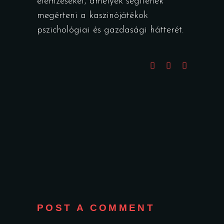
elemzéseket, amelyek segítenek
megérteni a kaszinójátékok
pszichológiai és gazdasági hátterét.
POST A COMMENT