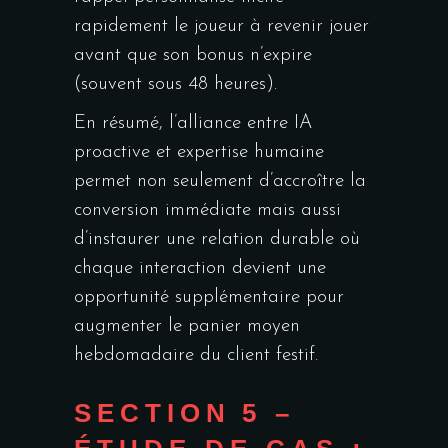
rapidement le joueur à revenir jouer
avant que son bonus n’expire
(souvent sous 48 heures).
En résumé, l’alliance entre IA
proactive et expertise humaine
permet non seulement d’accroître la
conversion immédiate mais aussi
d’instaurer une relation durable où
chaque interaction devient une
opportunité supplémentaire pour
augmenter le panier moyen
hebdomadaire du client festif.
SECTION 5 –