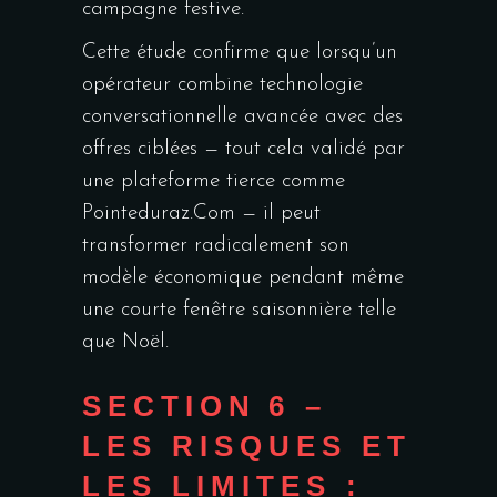
campagne festive.
Cette étude confirme que lorsqu’un
opérateur combine technologie
conversationnelle avancée avec des
offres ciblées — tout cela validé par
une plateforme tierce comme
Pointeduraz.Com — il peut
transformer radicalement son
modèle économique pendant même
une courte fenêtre saisonnière telle
que Noël.
SECTION 6 –
LES RISQUES ET
LES LIMITES :