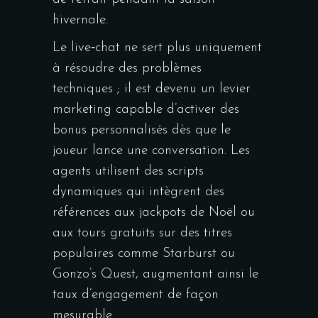
hivernale.
Le live‑chat ne sert plus uniquement
à résoudre des problèmes
techniques ; il est devenu un levier
marketing capable d’activer des
bonus personnalisés dès que le
joueur lance une conversation. Les
agents utilisent des scripts
dynamiques qui intègrent des
références aux jackpots de Noël ou
aux tours gratuits sur des titres
populaires comme Starburst ou
Gonzo’s Quest, augmentant ainsi le
taux d’engagement de façon
mesurable.