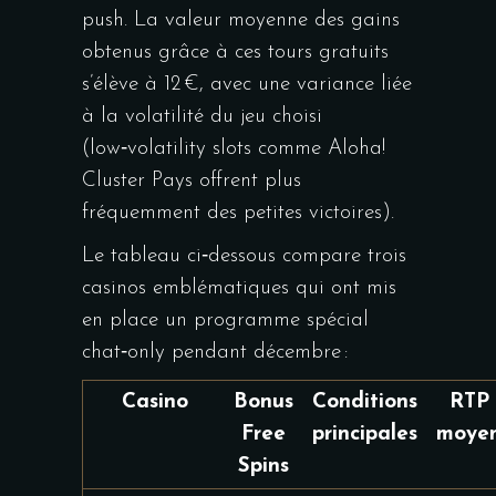
push. La valeur moyenne des gains
obtenus grâce à ces tours gratuits
s’élève à 12 €, avec une variance liée
à la volatilité du jeu choisi
(low‑volatility slots comme Aloha!
Cluster Pays offrent plus
fréquemment des petites victoires).
Le tableau ci‑dessous compare trois
casinos emblématiques qui ont mis
en place un programme spécial
chat‑only pendant décembre :
Casino
Bonus
Conditions
RTP
Free
principales
moye
Spins