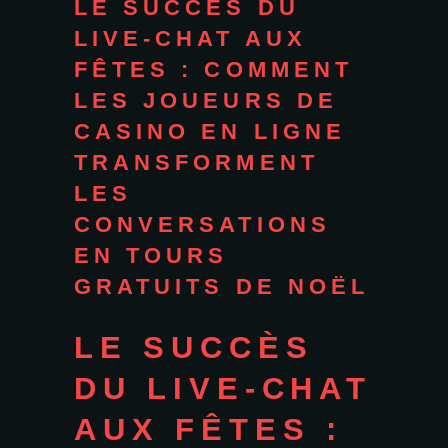
LE SUCCÈS DU
LIVE‑CHAT AUX
FÊTES : COMMENT
LES JOUEURS DE
CASINO EN LIGNE
TRANSFORMENT
LES
CONVERSATIONS
EN TOURS
GRATUITS DE NOËL
LE SUCCÈS
DU LIVE‑CHAT
AUX FÊTES :