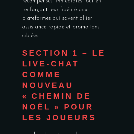
récompenses immédiates tout en
renforçant leur fidélité aux
plateformes qui savent allier
assistance rapide et promotions
ciblées.
SECTION 1 – LE
LIVE‑CHAT
COMME
NOUVEAU
« CHEMIN DE
NOËL » POUR
LES JOUEURS