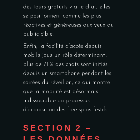
des tours gratuits via le chat, elles
se positionnent comme les plus
réactives et généreuses aux yeux du
public cible.
Enfin, la facilité d’accès depuis
mobile joue un rôle déterminant :
plus de 71 % des chats sont initiés
depuis un smartphone pendant les
soirées du réveillon, ce qui montre
que la mobilité est désormais
indissociable du processus
d’acquisition des free spins festifs.
SECTION 2 –
LES DONNÉES