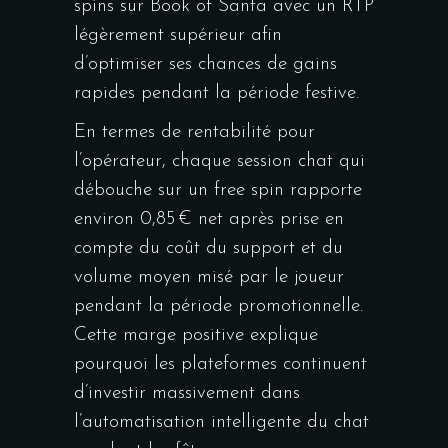
spins sur Book of Santa avec un RTP
légèrement supérieur afin
d’optimiser ses chances de gains
rapides pendant la période festive.
En termes de rentabilité pour
l’opérateur, chaque session chat qui
débouche sur un free spin rapporte
environ 0,85 € net après prise en
compte du coût du support et du
volume moyen misé par le joueur
pendant la période promotionnelle.
Cette marge positive explique
pourquoi les plateformes continuent
d’investir massivement dans
l’automatisation intelligente du chat