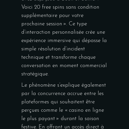
Voici 20 free spins sans condition
supplémentaire pour votre
prochaine session ». Ce type
d’interaction personnalisée crée une
expérience immersive qui dépasse la
simple résolution d’incident
technique et transforme chaque
conversation en moment commercial
stratégique.
Le phénomène s’explique également
par la concurrence accrue entre les
plateformes qui souhaitent être
perçues comme le « casino en ligne
le plus payant » durant la saison
festive. En offrant un accès direct à