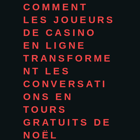
COMMENT
LES JOUEURS
DE CASINO
EN LIGNE
TRANSFORME
NT LES
CONVERSATI
ONS EN
TOURS
GRATUITS DE
NOËL