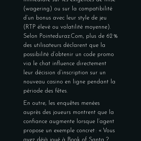
(wagering) ou sur la compatibilité
d’un bonus avec leur style de jeu
(RTP élevé ou volatilité moyenne).
Selon Pointeduraz.Com, plus de 62 %
des utilisateurs déclarent que la
possibilité d’obtenir un code promo
via le chat influence directement
leur décision d’inscription sur un
nouveau casino en ligne pendant la
période des fêtes.
En outre, les enquêtes menées
auprès des joueurs montrent que la
confiance augmente lorsque l’agent
propose un exemple concret : « Vous
avez déjà joué à Book of Santa ?