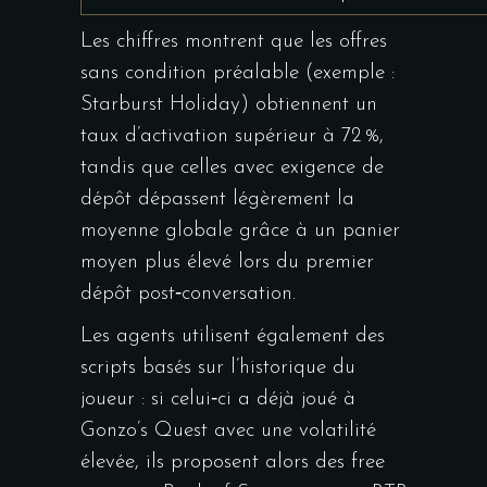
Les chiffres montrent que les offres
sans condition préalable (exemple :
Starburst Holiday) obtiennent un
taux d’activation supérieur à 72 %,
tandis que celles avec exigence de
dépôt dépassent légèrement la
moyenne globale grâce à un panier
moyen plus élevé lors du premier
dépôt post‑conversation.
Les agents utilisent également des
scripts basés sur l’historique du
joueur : si celui‑ci a déjà joué à
Gonzo’s Quest avec une volatilité
élevée, ils proposent alors des free