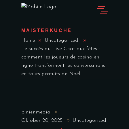
MAISTERKÜCHE
Home
Uncategorized
Le succès du Live‑Chat aux fêtes :
comment les joueurs de casino en
ligne transforment les conversations
en tours gratuits de Noël
pinienmedia
Oktober 20, 2025
Uncategorized