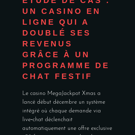
ÉTUDE DE CAS :
UN CASINO EN
LIGNE QUI A
DOUBLÉ SES
REVENUS
GRÂCE À UN
PROGRAMME DE
CHAT FESTIF
Le casino MegaJackpot Xmas a
lancé début décembre un système
intégré où chaque demande via
live‑chat déclenchait
automatiquement une offre exclusive